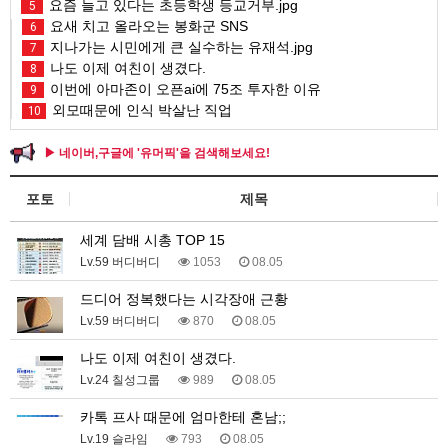
요즘 늘고 있다는 초등학생 등교거부.jpg
5
요새 치고 올라오는 봉화군 SNS
6
지나가는 시민에게 큰 실수하는 유재석.jpg
7
나도 이제 여친이 생겼다.
8
이번에 아마존이 오픈ai에 75조 투자한 이유
9
외모때문에 인식 박살난 직업
10
▶ 네이버,구글에 '유머픽'을 검색해보세요!
포토
제목
세계 담배 시총 TOP 15
Lv.59 버디버디
1053
08.05
드디어 정복했다는 시각장애 근황
Lv.59 버디버디
870
08.05
나도 이제 여친이 생겼다.
Lv.24 칠성그룹
989
08.05
카톡 프사 때문에 엄마한테 혼남;;
Lv.19 슬라임
793
08.05