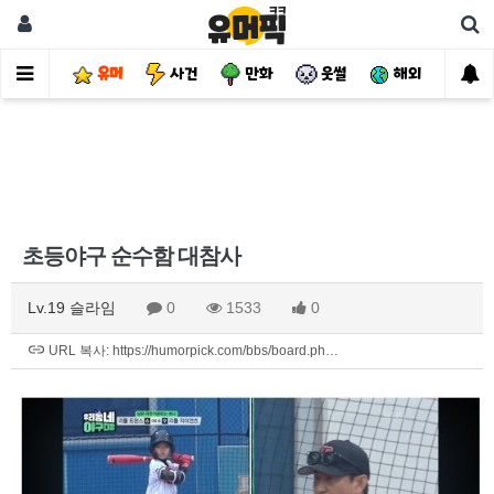
유머
사건
만화
웃썰
해외
핫
초등야구 순수함 대참사
Lv.19 슬라임
0
1533
0
URL 복사: https://humorpick.com/bbs/board.ph…