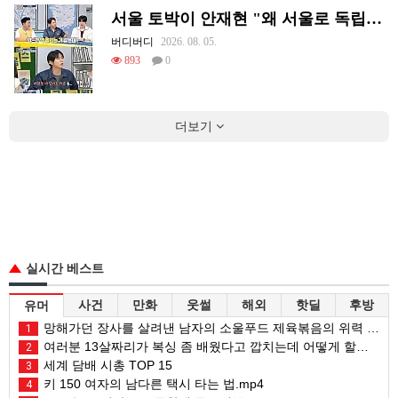
서울 토박이 안재현 "왜 서울로 독립해?"
버디버디
2026. 08. 05.
893
0
더보기
실시간 베스트
사건
만화
웃썰
해외
핫딜
후방
유머
망해가던 장사를 살려낸 남자의 소울푸드 제육볶음의 위력 ㅋㅋ
1
여러분 13살짜리가 복싱 좀 배웠다고 깝치는데 어떻게 할까요?
2
세계 담배 시총 TOP 15
3
키 150 여자의 남다른 택시 타는 법.mp4
4