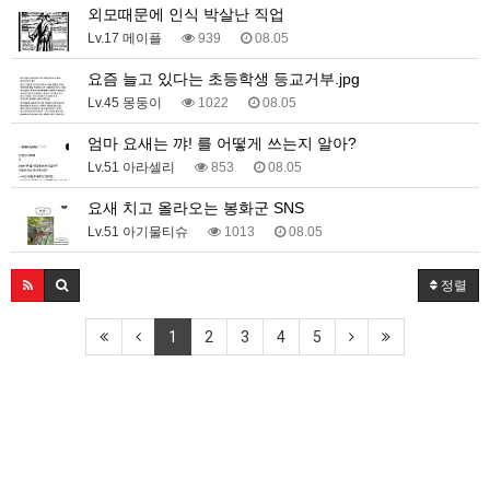
외모때문에 인식 박살난 직업
Lv.17 메이플
939
08.05
요즘 늘고 있다는 초등학생 등교거부.jpg
Lv.45 몽둥이
1022
08.05
엄마 요새는 꺄! 를 어떻게 쓰는지 알아?
Lv.51 아라셀리
853
08.05
요새 치고 올라오는 봉화군 SNS
Lv.51 아기물티슈
1013
08.05
정렬
1
2
3
4
5