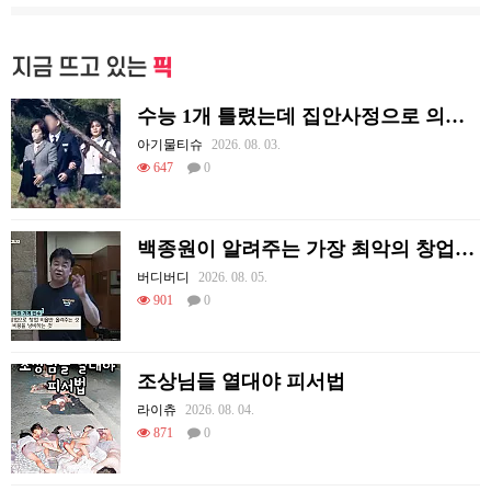
지금 뜨고 있는
픽
수능 1개 틀렸는데 집안사정으로 의대를 못감
아기물티슈
2026. 08. 03.
647
0
백종원이 알려주는 가장 최악의 창업과정 .JPG
버디버디
2026. 08. 05.
901
0
조상님들 열대야 피서법
라이츄
2026. 08. 04.
871
0