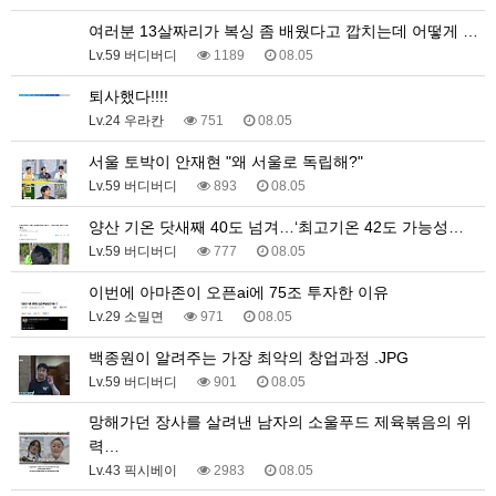
여러분 13살짜리가 복싱 좀 배웠다고 깝치는데 어떻게 …
Lv.59 버디버디
1189
08.05
퇴사했다!!!!
Lv.24 우라칸
751
08.05
서울 토박이 안재현 "왜 서울로 독립해?"
Lv.59 버디버디
893
08.05
양산 기온 닷새째 40도 넘겨…‘최고기온 42도 가능성…
Lv.59 버디버디
777
08.05
이번에 아마존이 오픈ai에 75조 투자한 이유
Lv.29 소밀면
971
08.05
백종원이 알려주는 가장 최악의 창업과정 .JPG
Lv.59 버디버디
901
08.05
망해가던 장사를 살려낸 남자의 소울푸드 제육볶음의 위
력…
Lv.43 픽시베이
2983
08.05