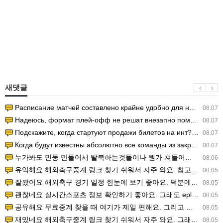
새댓글
Расписание матчей составлено крайне удобно для нашего часово…
08.07
Надеюсь, формат плей-офф не решат внезапно поменять. https:/…
08.07
Подскажите, когда стартуют продажи билетов на инт? https://g…
08.07
Когда будут известны абсолютно все команды из закрытых квали…
08.07
누가봐도 민둥 만들어서 탈북하는것들이나 뭔가 쳐들어오는 낌새를 미리 알아차리기 위함이지 저걸 전쟁준비라고 하…
08.06
유익해요 해외축구중계 링크 찾기 쉬워서 자주 와요. 참고로 무료스포츠중계 정보 확인할 때 출처 꼭 체크해요.…
08.05
잘봤어요 해외축구 경기 일정 한눈에 보기 좋아요. 덕분에 epl중계 볼 때 공식 중계 채널 먼저 찾아봐요. …
08.05
괜찮네요 실시간스포츠 정보 확인하기 좋아요. 그래도 epl중계 볼 때 공식 중계 채널 먼저 찾아봐요. 북마크…
08.05
공유해요 무료중계 찾을 때 여기가 제일 편해요. 그리고 무료스포츠중계 정보 확인할 때 출처 꼭 체크해요. 앞…
08.05
재밌네요 해외축구중계 링크 찾기 쉬워서 자주 와요. 그래서 해외축구중계도 정식 서비스로 봐야 안전해요. 다음…
08.05