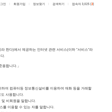
그인
회원가입
정보찾기
검색하기
접속자 3,025 (
2
)
이라 한다)에서 제공하는 인터넷 관련 서비스(이하 "서비스"라
엄
드
다.
마
디
요
어
 준용합니다.」
새
정
가 복싱 좀 배웠다고 깝치는데 어떻게 할까요?
엄마 요새는 꺄! 를 어떻게 쓰는지 알아?
드디어 정복했다는 시각장애 근황
는
복
꺄!
했
5
퇴사했다!!!!
08.05
08.05
를
다
하기 위하여 컴퓨터등 정보통신설비를 이용하여 재화 등을 거래할
 근황
서울 토박이 안재현 "왜 서울로 독립해?"
08.05
08.05
어
는
로도 사용합니다.
다.
양산 기온 닷새째 40도 넘겨…‘최고기온 42도 가능성도’
08.05
08.05
떻
시
원 및 비회원을 말합니다.
혼남;;
이번에 아마존이 오픈ai에 75조 투자한 이유
08.05
08.05
게
각
비스를 이용할 수 있는 자를 말합니다.
할까요?
백종원이 알려주는 가장 최악의 창업과정 .JPG
08.05
08.05