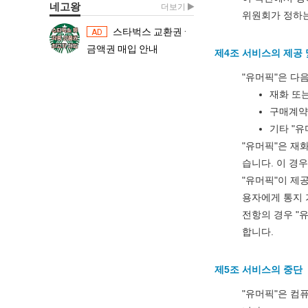
네고왕
더보기
위원회가 정하는
스타벅스 교환권 ·
스타벅스 교환권 ·
AD
AD
금액권 매입 안내
금액권 매입 
제4조 서비스의 제공 
"유머픽"은 다
재화 또
구매계약
기타 "유
"유머픽"은 재
습니다. 이 경
"유머픽"이 제
용자에게 통지 
전항의 경우 "
합니다.
제5조 서비스의 중단
"유머픽"은 컴