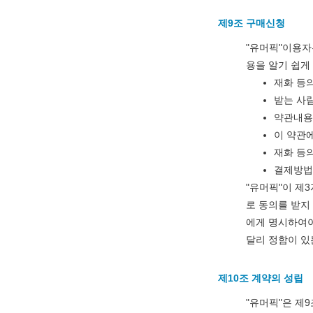
제9조 구매신청
"유머픽"이용자
용을 알기 쉽게
재화 등의
받는 사람
약관내용
이 약관에
재화 등의
결제방법
"유머픽"이 제
로 동의를 받지
에게 명시하여야
달리 정함이 있
제10조 계약의 성립
"유머픽"은 제