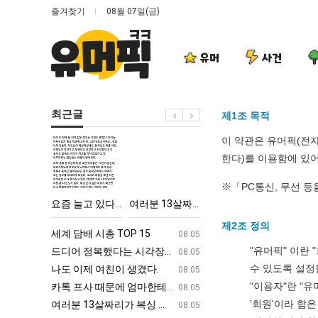
즐겨찾기
08월 07일(금)
유머
사건
최근글
제1조 목적
이 약관은 유머픽(전자
요
여
엄
드
한다)를 이용함에 있
즘
러
마
디
늘
분
요
어
※「PC통신, 무선 등
고
13
새
정
엄마한테 혼남;;
요즘 늘고 있다는 초등학생 등교거부.jpg
여러분 13살짜리가 복싱 좀 배웠다고 깝치는데 어떻게 할까요?
엄마 요새는 꺄! 를 어떻게 쓰는지 알아?
드디어 정복했
있
살
는
복
제2조 정의
다
짜
꺄!
했
ㅋㅋ
세계 담배 시총 TOP 15
퇴사했다!!!!
08.05
08.05
는
리
를
다
"유머픽" 이란
업
드디어 정복했다는 시각장애 근황
서울 토박이 안재현 "왜 서울로 독립해
08.05
08.05
초
가
어
는
수 있도록 설정
g
나도 이제 여친이 생겼다.
양산 기온 닷새째 40도 넘겨…‘최고기온 42도 가능성
08.05
08.05
등
복
떻
시
"이용자"란 "
카톡 프사 때문에 엄마한테 혼남;;
이번에 아마존이 오픈ai에 75조 투자한
08.05
08.05
학
싱
게
각
'회원'이라 함
S
여러분 13살짜리가 복싱 좀 배웠다고 깝치는데 어떻게 할까요?
백종원이 알려주는 가장 최악의 창업과정 .
08.05
08.05