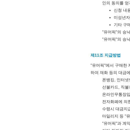
인의 동의를 얻
신청 내용
미성년자
기타 구
"유머픽"의 승
"유머픽"의 승
제11조 지급방법
"
유머픽
"에서 구매한 
하여 재화 등의 대금
폰뱅킹, 인터넷
선불카드, 직불
온라인무통장
전자화폐에 의
수령시 대금지
마일리지 등 "
"유머픽"과 계