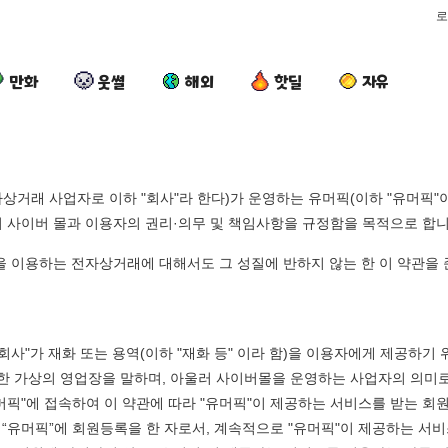
로
만화
웃썰
해외
핫딜
자유
상거래 사업자로 이하 "회사"라 한다)가 운영하는 유머픽(이하 "유머픽"
양
카
요
여
어 사이버 몰과 이용자의 권리·의무 및 책임사항을 규정함을 목적으로 합니
산
톡
즘
러
기
프
늘
분
을 이용하는 전자상거래에 대해서도 그 성질에 반하지 않는 한 이 약관을
온
사
고
13
다는 시각장애 근황
양산 기온 닷새째 40도 넘겨…‘최고기온 42도 가능성도’
카톡 프사 때문에 엄마한테 혼남;;
요즘 늘고 있다는 초등학생 등교거부.jpg
여러분 13살짜리
닷
때
있
살
새
문
다
짜
망해가던 장사를 살려낸 남자의 소울푸드 제육볶음의 위력 ㅋㅋ
세계 담배 시총 TOP 1
08.05
08.05
째
에
는
리
 "회사"가 재화 또는 용역(이하 "재화 등" 이라 함)을 이용자에게 제공
?"
외모때문에 인식 박살난 직업
드디어 정복했다는 시각장애
08.05
08.05
40
엄
초
가
한 가상의 영업장을 말하며, 아울러 사이버몰을 운영하는 사업자의 의미
도’
요즘 늘고 있다는 초등학생 등교거부.jpg
나도 이제 여친이 생겼
08.05
08.05
도
마
등
복
유머픽"에 접속하여 이 약관에 따라 "유머픽"이 제공하는 서비스를 받는 회
 이유
엄마 요새는 꺄! 를 어떻게 쓰는지 알아?
카톡 프사 때문에 엄마한테 
08.05
08.05
넘
한
학
싱
은 “유머픽”에 회원등록을 한 자로서, 계속적으로 "유머픽"이 제공하는 서
JPG
요새 치고 올라오는 봉화군 SNS
여러분 13살짜리가 복싱 좀 배웠다고 깝치는데 어떻게 
08.05
08.05