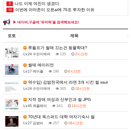
나도 이제 여친이 생겼다.
9
이번에 아마존이 오픈ai에 75조 투자한 이유
10
▶ 네이버,구글에 '유머픽'을 검색해보세요!
포토
제목
루돌프가 썰매 끄는건 동물학대?
Lv.24 수민이에여
135
2시간전
썰매 에이리언
Lv.17 메이플
190
6시간전
역수입) 김밥천국에서 라면 3개 시킨 썰.ssul
Lv.24 수민이에여
305
10시간전
지적 장애 여성과 산부인과 썰.JPG
Lv.45 큐플레이
343
14시간전
70년대 옥스퍼드 대학 여자기숙사 썰
Lv.27 김밤비
257
18시간전