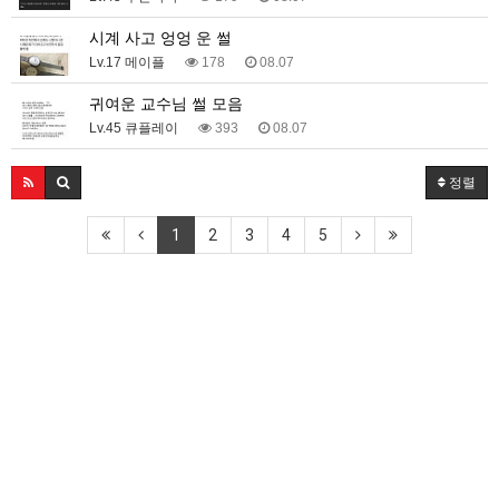
시계 사고 엉엉 운 썰
Lv.17 메이플
178
08.07
귀여운 교수님 썰 모음
Lv.45 큐플레이
393
08.07
정렬
1
2
3
4
5