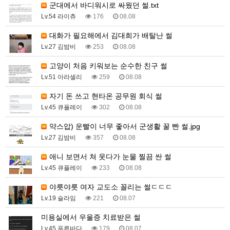
군대에서 바디워시로 싸웠던 썰.txt
Lv.54 라이츄
176
08.08
대화가 필요해에서 김대희가 배탈난 썰
Lv.27 김밤비
253
08.08
고양이 처음 키워보는 순수한 친구 썰
Lv.51 아라셀리
259
08.08
자기 돈 쓰고 현타온 공무원 회식 썰
Lv.45 큐플레이
302
08.08
약스압) 운빨이 너무 좋아서 군생활 꿀 빤 썰.jpg
Lv.27 김밤비
357
08.08
애니 보면서 쳐 웃다가 눈물 찔끔 싼 썰
Lv.45 큐플레이
233
08.08
야릇야릇 여자 교도소 꼴리는 썰ㄷㄷㄷ
Lv.19 슬라임
221
08.07
미용실에서 우울증 치료받은 썰
Lv.45 푸른바다
179
08.07