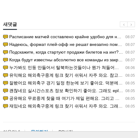
새댓글
Расписание матчей составлено крайне удобно для нашего часово…
08.07
Надеюсь, формат плей-офф не решат внезапно поменять. https:/…
08.07
Подскажите, когда стартуют продажи билетов на инт? https://g…
08.07
Когда будут известны абсолютно все команды из закрытых квали…
08.07
누가봐도 민둥 만들어서 탈북하는것들이나 뭔가 쳐들어오는 낌새를 미리 알아차리기 위함이지 저걸 전쟁준비라고 하…
08.06
유익해요 해외축구중계 링크 찾기 쉬워서 자주 와요. 참고로 무료스포츠중계 정보 확인할 때 출처 꼭 체크해요.…
08.05
잘봤어요 해외축구 경기 일정 한눈에 보기 좋아요. 덕분에 epl중계 볼 때 공식 중계 채널 먼저 찾아봐요. …
08.05
괜찮네요 실시간스포츠 정보 확인하기 좋아요. 그래도 epl중계 볼 때 공식 중계 채널 먼저 찾아봐요. 북마크…
08.05
공유해요 무료중계 찾을 때 여기가 제일 편해요. 그리고 무료스포츠중계 정보 확인할 때 출처 꼭 체크해요. 앞…
08.05
재밌네요 해외축구중계 링크 찾기 쉬워서 자주 와요. 그래서 해외축구중계도 정식 서비스로 봐야 안전해요. 다음…
08.05
이용안내
문의하기
PC버전