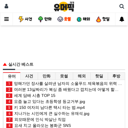
유머
사건
만화
웃썰
해외
핫딜
자
실시간 베스트
사건
만화
웃썰
해외
핫딜
후방
유머
망해가던 장사를 살려낸 남자의 소울푸드 제육볶음의 위력 ㅋㅋ
1
여러분 13살짜리가 복싱 좀 배웠다고 깝치는데 어떻게 할까요?
2
세계 담배 시총 TOP 15
3
요즘 늘고 있다는 초등학생 등교거부.jpg
4
키 150 여자의 남다른 택시 타는 법.mp4
5
지나가는 시민에게 큰 실수하는 유재석.jpg
6
외모때문에 인식 박살난 직업
7
요새 치고 올라오는 봉화군 SNS
8