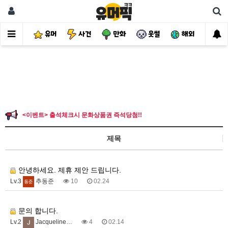
유머
사건
만화
웃썰
해외
핫
<이벤트> 출석체크시 문화상품권 즉석당첨!!
제목
3
안녕하세요. 제휴 제안 드립니다.
Lv.3
추동준
10
02.24
1
문의 합니다.
Lv.2
Jacqueline…
4
02.14