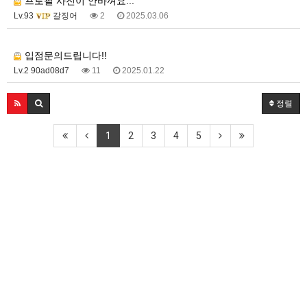
프로필 사진이 안바껴요...
Lv.93
갈징어
2
2025.03.06
1
입점문의드립니다!!
Lv.2 90ad08d7
11
2025.01.22
정렬
1
2
3
4
5