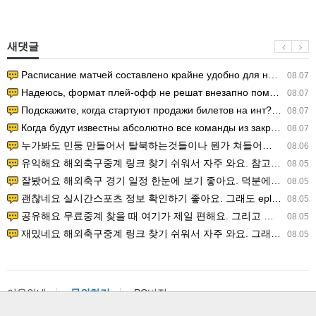
새댓글
Расписание матчей составлено крайне удобно для нашего часово…
08.07
Надеюсь, формат плей-офф не решат внезапно поменять. https:/…
08.07
Подскажите, когда стартуют продажи билетов на инт? https://g…
08.07
Когда будут известны абсолютно все команды из закрытых квали…
08.07
누가봐도 민둥 만들어서 탈북하는것들이나 뭔가 쳐들어오는 낌새를 미리 알아차리기 위함이지 저걸 전쟁준비라고 하…
08.06
유익해요 해외축구중계 링크 찾기 쉬워서 자주 와요. 참고로 무료스포츠중계 정보 확인할 때 출처 꼭 체크해요.…
08.05
잘봤어요 해외축구 경기 일정 한눈에 보기 좋아요. 덕분에 epl중계 볼 때 공식 중계 채널 먼저 찾아봐요. …
08.05
괜찮네요 실시간스포츠 정보 확인하기 좋아요. 그래도 epl중계 볼 때 공식 중계 채널 먼저 찾아봐요. 북마크…
08.05
공유해요 무료중계 찾을 때 여기가 제일 편해요. 그리고 무료스포츠중계 정보 확인할 때 출처 꼭 체크해요. 앞…
08.05
재밌네요 해외축구중계 링크 찾기 쉬워서 자주 와요. 그래서 해외축구중계도 정식 서비스로 봐야 안전해요. 다음…
08.05
이용안내
문의하기
PC버전