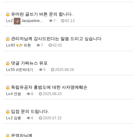
1
유머란 글쓰기 버튼 문의 합니다.
Lv.2
Jacqueline…
7
02.13
1
관리자님께 감사드린다는 말씀 드리고 싶습니다
Lv.93
유환
7
02.02
1
댓글 가짜뉴스 유포
Lv.55 zl존박대기
5
2025.08.26
1
독립유공자 홍범도에 대한 사자명예훼손
Lv.4 연왕
6
2025.08.23
1
입점 문의 드립니다.
Lv.2 잠룡
6
2025.07.22
1
운영자님께