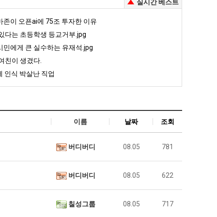
실시간 베스트
존이 오픈ai에 75조 투자한 이유
있다는 초등학생 등교거부.jpg
민에게 큰 실수하는 유재석.jpg
여친이 생겼다.
 인식 박살난 직업
이름
날짜
조회
버디버디
08.05
781
버디버디
08.05
622
칠성그룹
08.05
717