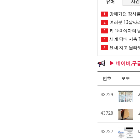
사건
유머
망해가던 장사를
1
여러분 13살짜
2
키 150 여자의 
3
세계 담배 시총 T
4
요새 치고 올라오
5
▶ 네이버,구
번호
포토
43729
43728
43727