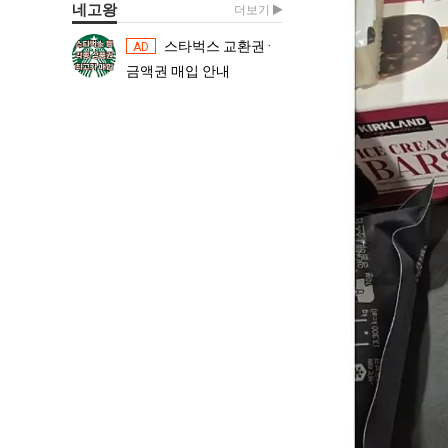
네고왕
더보기
스타벅스 교환권 ·
스타벅스 교환권 ·
AD
AD
금액권 매입 안내
금액권 매입 