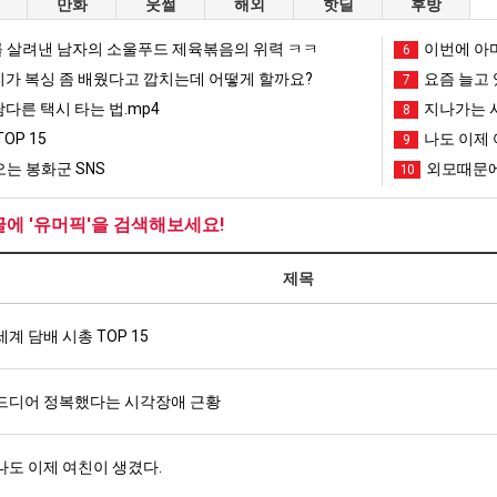
만화
웃썰
해외
핫딜
후방
 살려낸 남자의 소울푸드 제육볶음의 위력 ㅋㅋ
이번에 아마
6
리가 복싱 좀 배웠다고 깝치는데 어떻게 할까요?
요즘 늘고 
7
남다른 택시 타는 법.mp4
지나가는 시
8
OP 15
나도 이제 
9
는 봉화군 SNS
외모때문에
10
글에 '유머픽'을 검색해보세요!
제목
세계 담배 시총 TOP 15
드디어 정복했다는 시각장애 근황
나도 이제 여친이 생겼다.