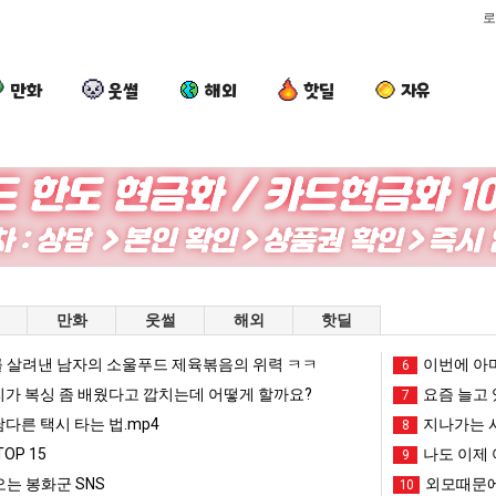
로
만화
웃썰
해외
핫딜
자유
카
퇴
나
이
톡
사
도
번
프
했
이
에
사
다!!!!
제
아
가장 최악의 창업과정 .JPG
카톡 프사 때문에 엄마한테 혼남;;
퇴사했다!!!!
나도 이제 여친이 생겼다.
이번에 아마
만화
웃썰
해외
핫딜
때
여
마
문
친
존
 살려낸 남자의 소울푸드 제육볶음의 위력 ㅋㅋ
망해가던 장사를 살려낸 남자의 소울푸드 제육볶음의 위력 ㅋㅋ
세계 담배 시총 TOP 1
이번에 아마
08.05
08.05
6
에
이
이
?"
외모때문에 인식 박살난 직업
드디어 정복했다는 시각장애
리가 복싱 좀 배웠다고 깝치는데 어떻게 할까요?
08.05
08.05
요즘 늘고 
7
엄
생
오
도’
요즘 늘고 있다는 초등학생 등교거부.jpg
나도 이제 여친이 생겼
08.05
08.05
남다른 택시 타는 법.mp4
지나가는 시
8
마
겼
픈
 이유
엄마 요새는 꺄! 를 어떻게 쓰는지 알아?
카톡 프사 때문에 엄마한테 
08.05
08.05
OP 15
나도 이제 
9
한
다.
ai
JPG
요새 치고 올라오는 봉화군 SNS
여러분 13살짜리가 복싱 좀 배웠다고 깝치는데 어떻게 
08.05
08.05
는 봉화군 SNS
외모때문에
10