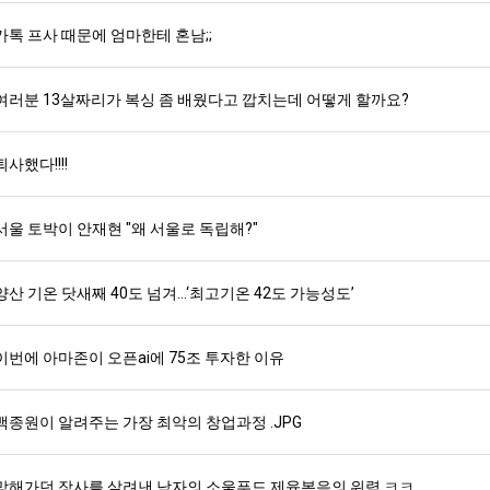
카톡 프사 때문에 엄마한테 혼남;;
여러분 13살짜리가 복싱 좀 배웠다고 깝치는데 어떻게 할까요?
퇴사했다!!!!
서울 토박이 안재현 "왜 서울로 독립해?"
양산 기온 닷새째 40도 넘겨…‘최고기온 42도 가능성도’
이번에 아마존이 오픈ai에 75조 투자한 이유
백종원이 알려주는 가장 최악의 창업과정 .JPG
망해가던 장사를 살려낸 남자의 소울푸드 제육볶음의 위력 ㅋㅋ