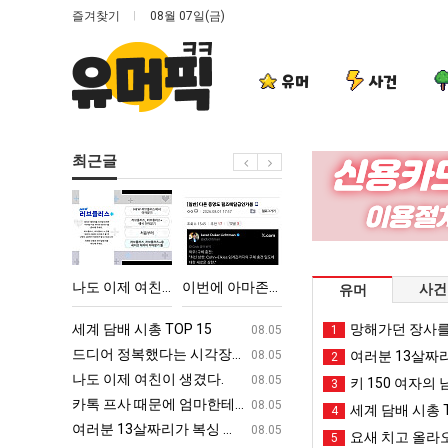
즐겨찾기
08월 07일(금)
유머
사건
최근글
나
이
엄
백
도
번
마
종
이
에
요
원
제
아
새
이
!!!
나도 이제 여친이 생겼다.
이번에 아마존이 오픈ai에 75조 투자한 이유
엄마 요새는 꺄! 를 어떻게 쓰는지 알아?
백종원이 알려주는 
사건
유머
여
마
는
알
친
존
꺄!
려
ㅋㅋ
세계 담배 시총 TOP 15
퇴사했다!!!!
망해가던 장사를
08.05
08.05
1
이
이
를
주
업
드디어 정복했다는 시각장애 근황
서울 토박이 안재현 "왜 서울로 독립해
08.05
08.05
여러분 13살짜
2
생
오
어
는
g
나도 이제 여친이 생겼다.
양산 기온 닷새째 40도 넘겨…‘최고기온 42도 가능성
08.05
08.05
키 150 여자의 
3
겼
픈
떻
가
카톡 프사 때문에 엄마한테 혼남;;
이번에 아마존이 오픈ai에 75조 투자한
08.05
08.05
세계 담배 시총 T
4
다.
ai
게
장
S
여러분 13살짜리가 복싱 좀 배웠다고 깝치는데 어떻게 할까요?
백종원이 알려주는 가장 최악의 창업과정 .
08.05
08.05
요새 치고 올라오
5