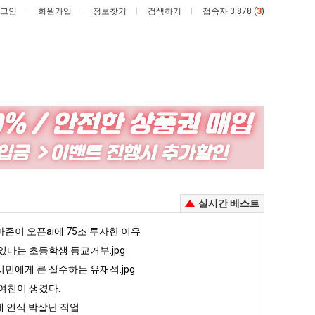
그인
회원가입
정보찾기
검색하기
접속자 3,878 (
3
)
엄
백
마
종
요
원
새
이
존이 오픈ai에 75조 투자한 이유
엄마 요새는 꺄! 를 어떻게 쓰는지 알아?
백종원이 알려주는 가장 최악의 창업과정 .JPG
실시간 베스트
는
알
꺄!
려
5
존이 오픈ai에 75조 투자한 이유
퇴사했다!!!!
08.05
08.05
를
주
 근황
서울 토박이 안재현 "왜 서울로 독립해?"
있다는 초등학생 등교거부.jpg
08.05
08.05
어
는
다.
양산 기온 닷새째 40도 넘겨…‘최고기온 42도 가능성도’
08.05
08.05
민에게 큰 실수하는 유재석.jpg
떻
가
혼남;;
이번에 아마존이 오픈ai에 75조 투자한 이유
08.05
08.05
여친이 생겼다.
게
장
할까요?
백종원이 알려주는 가장 최악의 창업과정 .JPG
08.05
08.05
 인식 박살난 직업