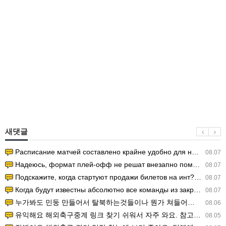
새댓글
Расписание матчей составлено крайне удобно для нашего часово…
08.07
Надеюсь, формат плей-офф не решат внезапно поменять. https:/…
08.07
Подскажите, когда стартуют продажи билетов на инт? https://g…
08.07
Когда будут известны абсолютно все команды из закрытых квали…
08.07
누가봐도 민둥 만들어서 탈북하는것들이나 뭔가 쳐들어오는 낌새를 미리 알아차리기 위함이지 저걸 전쟁준비라고 하…
08.06
유익해요 해외축구중계 링크 찾기 쉬워서 자주 와요. 참고로 무료스포츠중계 정보 확인할 때 출처 꼭 체크해요.…
08.05