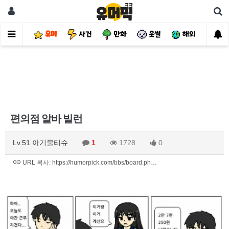
유머
사건
만화
웃썰
해외
핫
편의점 알바 빌런
Lv.51 아기물티슈
1
1728
0
URL 복사: https://humorpick.com/bbs/board.ph…