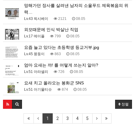
망해가던 장사를 살려낸 남자의 소울푸드 제육볶음의 위
력…
Lv.43 픽시베이
2121
08.05
외모때문에 인식 박살난 직업
Lv.17 메이플
799
08.05
요즘 늘고 있다는 초등학생 등교거부.jpg
Lv.45 몽둥이
863
08.05
엄마 요새는 꺄! 를 어떻게 쓰는지 알아?
Lv.51 아라셀리
726
08.05
요새 치고 올라오는 봉화군 SNS
Lv.51 아기물티슈
874
08.05
정렬
1
2
3
4
5