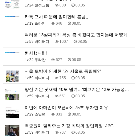
Lv.24 칠성그룹
830
08.05
카톡 프사 때문에 엄마한테 혼남;;
Lv.19 슬라임
646
08.05
여러분 13살짜리가 복싱 좀 배웠다고 깝치는데 어떻게 …
Lv.59 버디버디
1007
08.05
퇴사했다!!!!
Lv.24 우라칸
627
08.05
서울 토박이 안재현 "왜 서울로 독립해?"
Lv.59 버디버디
755
08.05
양산 기온 닷새째 40도 넘겨…‘최고기온 42도 가능성…
Lv.59 버디버디
651
08.05
이번에 아마존이 오픈ai에 75조 투자한 이유
Lv.29 소밀면
833
08.05
백종원이 알려주는 가장 최악의 창업과정 .JPG
Lv.59 버디버디
767
08.05