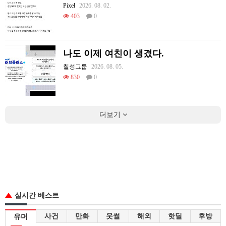
Pixel
2026. 08. 02.
403
0
나도 이제 여친이 생겼다.
칠성그룹
2026. 08. 05.
830
0
더보기
실시간 베스트
사건
만화
웃썰
해외
핫딜
후방
유머