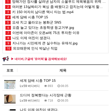
망해가던 장사를 살려낸 남자의 소울푸드 제육볶음의 위력 ㅋㅋ
1
여러분 13살짜리가 복싱 좀 배웠다고 깝치는데 어떻게 할까요?
2
키 150 여자의 남다른 택시 타는 법.mp4
3
세계 담배 시총 TOP 15
4
요새 치고 올라오는 봉화군 SNS
5
요즘 늘고 있다는 초등학생 등교거부.jpg
6
이번에 아마존이 오픈ai에 75조 투자한 이유
7
나도 이제 여친이 생겼다.
8
지나가는 시민에게 큰 실수하는 유재석.jpg
9
외모때문에 인식 박살난 직업
10
▶ 네이버,구글에 '유머픽'을 검색해보세요!
포토
제목
세계 담배 시총 TOP 15
Lv.59 버디버디
893
08.05
드디어 정복했다는 시각장애 근황
Lv.59 버디버디
718
08.05
나도 이제 여친이 생겼다.