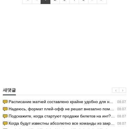
새댓글
Расписание матчей составлено крайне удобно для нашего часово…
08.07
Надеюсь, формат плей-офф не решат внезапно поменять. https:/…
08.07
Подскажите, когда стартуют продажи билетов на инт? https://g…
08.07
Когда будут известны абсолютно все команды из закрытых квали…
08.07