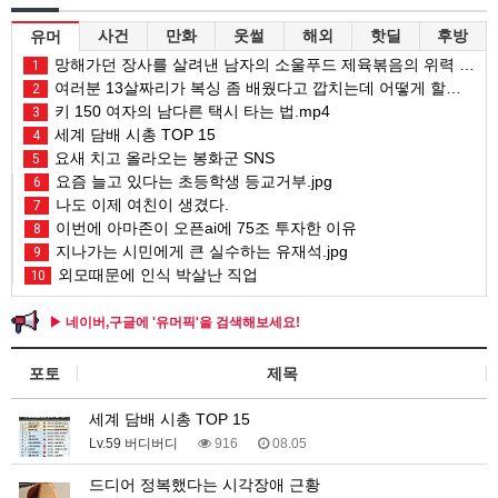
사건
만화
웃썰
해외
핫딜
후방
유머
망해가던 장사를 살려낸 남자의 소울푸드 제육볶음의 위력 ㅋㅋ
1
여러분 13살짜리가 복싱 좀 배웠다고 깝치는데 어떻게 할까요?
2
키 150 여자의 남다른 택시 타는 법.mp4
3
세계 담배 시총 TOP 15
4
요새 치고 올라오는 봉화군 SNS
5
요즘 늘고 있다는 초등학생 등교거부.jpg
6
나도 이제 여친이 생겼다.
7
이번에 아마존이 오픈ai에 75조 투자한 이유
8
지나가는 시민에게 큰 실수하는 유재석.jpg
9
외모때문에 인식 박살난 직업
10
▶ 네이버,구글에 '유머픽'을 검색해보세요!
포토
제목
세계 담배 시총 TOP 15
Lv.59 버디버디
916
08.05
드디어 정복했다는 시각장애 근황