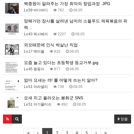
백종원이 알려주는 가장 최악의 창업과정 .JPG
Lv.59 버디버디
782
08.05
망해가던 장사를 살려낸 남자의 소울푸드 제육볶음의 위
력…
Lv.43 픽시베이
2207
08.05
외모때문에 인식 박살난 직업
Lv.17 메이플
816
08.05
요즘 늘고 있다는 초등학생 등교거부.jpg
Lv.45 몽둥이
877
08.05
엄마 요새는 꺄! 를 어떻게 쓰는지 알아?
Lv.51 아라셀리
738
08.05
요새 치고 올라오는 봉화군 SNS
Lv.51 아기물티슈
892
08.05
정렬
1
2
3
4
5