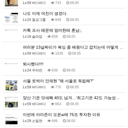
Lv.59 버디버디
743
08.05
나도 이제 여친이 생겼다.
Lv.24 칠성그룹
848
08.05
카톡 프사 때문에 엄마한테 혼남;;
Lv.19 슬라임
658
08.05
여러분 13살짜리가 복싱 좀 배웠다고 깝치는데 어떻게 …
Lv.59 버디버디
1026
08.05
퇴사했다!!!!
Lv.24 우라칸
639
08.05
서울 토박이 안재현 "왜 서울로 독립해?"
Lv.59 버디버디
770
08.05
양산 기온 닷새째 40도 넘겨…‘최고기온 42도 가능성…
Lv.59 버디버디
663
08.05
이번에 아마존이 오픈ai에 75조 투자한 이유
Lv.29 소밀면
846
08.05