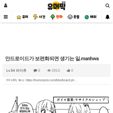
유머
사건
만화
웃썰
해외
핫
안드로이드가 보편화되면 생기는 일.manhwa
Lv.54 라이츄
0
2913
0
URL 복사: https://humorpick.com/bbs/board.ph…