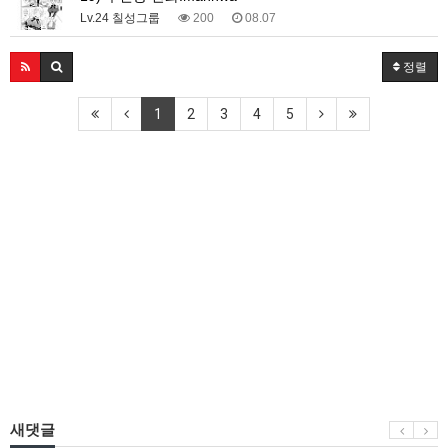
Lv.24 칠성그룹
200
08.07
정렬
1
2
3
4
5
새댓글