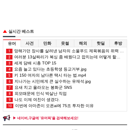
실시간 베스트
사건
만화
웃썰
해외
핫딜
후방
유머
망해가던 장사를 살려낸 남자의 소울푸드 제육볶음의 위력 ㅋㅋ
1
여러분 13살짜리가 복싱 좀 배웠다고 깝치는데 어떻게 할까요?
2
세계 담배 시총 TOP 15
3
요즘 늘고 있다는 초등학생 등교거부.jpg
4
키 150 여자의 남다른 택시 타는 법.mp4
5
지나가는 시민에게 큰 실수하는 유재석.jpg
6
요새 치고 올라오는 봉화군 SNS
7
외모때문에 인식 박살난 직업
8
나도 이제 여친이 생겼다.
9
이번에 아마존이 오픈ai에 75조 투자한 이유
10
▶ 네이버,구글에 '유머픽'을 검색해보세요!