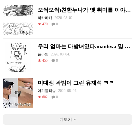
오싹오싹)친한누나가 옛 취미를 이야기하는 만화.manhwa
라카라카
2026. 08. 02.
470
0
우리 엄마는 다방녀였다.manhwa 및 후기
슬라임
2026. 08. 04.
455
0
미대생 곽범이 그린 유재석 ㅋㅋ
아기물티슈
2026. 08. 04.
602
0
더보기