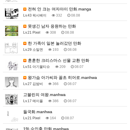
전혀 안 크는 여자아이 만화.manga
Lv.43 픽시베이
332
08.08
못생긴 남자 응원하는 만화
Lv.21 Pixel
308
08.08
한 가족이 일본 놀러갔던 만화
Lv.29 소밀면
193
08.08
훈훈한 크리스마스 선물 교환 만화
Lv.51 아기물티슈
209
08.07
왕가슴 아가씨와 꼴초 히어로.manhwa
Lv.27 김밤비
366
08.07
고블린의 여왕.manhwa
Lv.17 메이플
386
08.07
들국화.manhwa
Lv.21 Pixel
164
08.07
19) 수인충 만화.manhwa