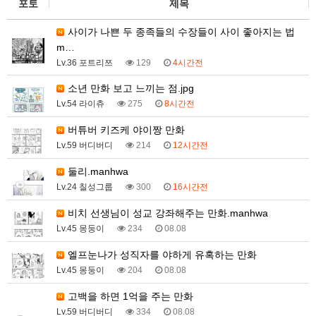
포토
제목
사이가 나쁜 두 종족들의 수장들이 사이 좋아지는 법
m…
Lv.36 포트리쯔
129
4시간전
소년 만화 보고 느끼는 점.jpg
Lv.54 라이츄
275
8시간전
버튜버 키즈케 야이짱 만화
Lv.59 버디버디
214
12시간전
둘리.manhwa
Lv.24 칠성그룹
300
16시간전
비치 선생님이 성교 강좌해주는 만화.manhwa
Lv.45 몽둥이
234
08.08
엘프눈나가 성직자를 야하게 유혹하는 만화
Lv.45 몽둥이
204
08.08
고백을 하면 1억을 주는 만화
Lv.59 버디버디
334
08.08