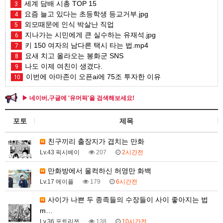
세계 담배 시총 TOP 15
3
요즘 늘고 있다는 초등학생 등교거부.jpg
4
외모때문에 인식 박살난 직업
5
지나가는 시민에게 큰 실수하는 유재석.jpg
6
키 150 여자의 남다른 택시 타는 법.mp4
7
요새 치고 올라오는 봉화군 SNS
8
나도 이제 여친이 생겼다.
9
이번에 아마존이 오픈ai에 75조 투자한 이유
10
▶ 네이버,구글에 '유머픽'을 검색해보세요!
포토
제목
친구끼리 출장지가 겹치는 만화
Lv.43 픽시베이
207
2시간전
만화방에서 울컥하신 허영만 화백
Lv.17 메이플
179
6시간전
사이가 나쁜 두 종족들의 수장들이 사이 좋아지는 법
m…
Lv.36 포트리쯔
138
10시간전