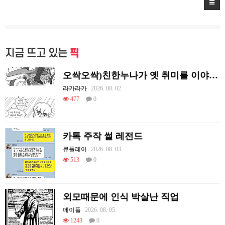
지금 뜨고 있는
픽
오싹오싹)친한누나가 옛 취미를 이야기하는 만화.manhwa
라카라카
2026. 08. 02.
477
0
카톡 주작 썰 레전드
큐플레이
2026. 08. 03.
513
0
외모때문에 인식 박살난 직업
메이플
2026. 08. 05.
1243
0