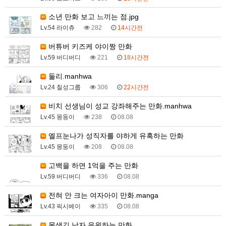
소년 만화 보고 느끼는 점.jpg
Lv.54 라이츄
282
14시간전
버튜버 키즈케 야이짱 만화
Lv.59 버디버디
221
18시간전
둘리.manhwa
Lv.24 칠성그룹
306
22시간전
비치 선생님이 성교 강좌해주는 만화.manhwa
Lv.45 몽둥이
238
08.08
엘프눈나가 성직자를 야하게 유혹하는 만화
Lv.45 몽둥이
208
08.08
고백을 하면 1억을 주는 만화
Lv.59 버디버디
336
08.08
전혀 안 크는 여자아이 만화.manga
Lv.43 픽시베이
335
08.08
못생긴 남자 응원하는 만화