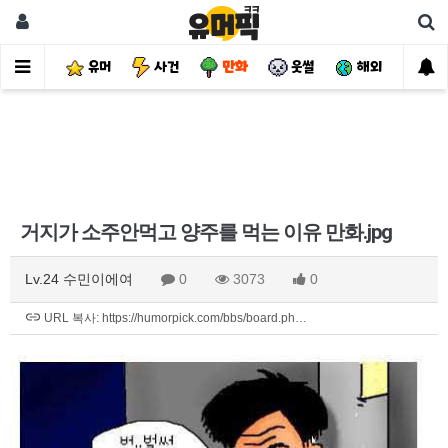
유머
사건
만화
웃썰
해외
핫
거지가 소주안먹고 양주를 먹는 이유 만화.jpg
Lv.24 수민이에여
0
3073
0
URL 복사: https://humorpick.com/bbs/board.ph…