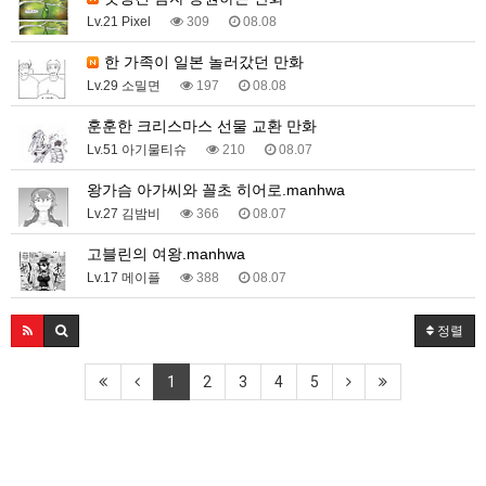
Lv.21 Pixel
309
08.08
한 가족이 일본 놀러갔던 만화
Lv.29 소밀면
197
08.08
훈훈한 크리스마스 선물 교환 만화
Lv.51 아기물티슈
210
08.07
왕가슴 아가씨와 꼴초 히어로.manhwa
Lv.27 김밤비
366
08.07
고블린의 여왕.manhwa
Lv.17 메이플
388
08.07
정렬
1
2
3
4
5