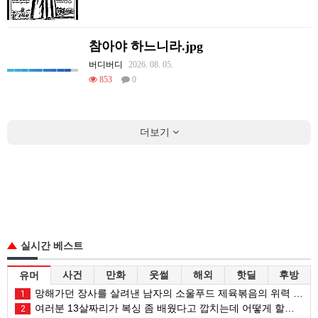
참아야 하느니라.jpg
버디버디
2026. 08. 05.
853
0
더보기
실시간 베스트
사건
만화
웃썰
해외
핫딜
후방
유머
망해가던 장사를 살려낸 남자의 소울푸드 제육볶음의 위력 ㅋㅋ
1
여러분 13살짜리가 복싱 좀 배웠다고 깝치는데 어떻게 할까요?
2