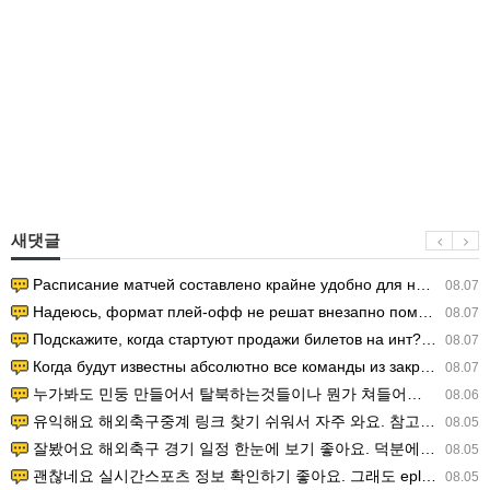
새댓글
Расписание матчей составлено крайне удобно для нашего часово…
08.07
Надеюсь, формат плей-офф не решат внезапно поменять. https:/…
08.07
Подскажите, когда стартуют продажи билетов на инт? https://g…
08.07
Когда будут известны абсолютно все команды из закрытых квали…
08.07
누가봐도 민둥 만들어서 탈북하는것들이나 뭔가 쳐들어오는 낌새를 미리 알아차리기 위함이지 저걸 전쟁준비라고 하…
08.06
유익해요 해외축구중계 링크 찾기 쉬워서 자주 와요. 참고로 무료스포츠중계 정보 확인할 때 출처 꼭 체크해요.…
08.05
잘봤어요 해외축구 경기 일정 한눈에 보기 좋아요. 덕분에 epl중계 볼 때 공식 중계 채널 먼저 찾아봐요. …
08.05
괜찮네요 실시간스포츠 정보 확인하기 좋아요. 그래도 epl중계 볼 때 공식 중계 채널 먼저 찾아봐요. 북마크…
08.05