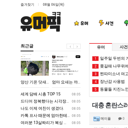
즐겨찾기
08월 06일(목)
유머
사건
최근글
사건
유머
양
엄
망
백
일주일 두번의 기
1
산
마
해
종
쫒길때 나무위에
2
기
요
가
원
찐따미소녀 여고
3
온
새
던
이
장난감 사용법
다고 깝치는데 어떻게 할까요?
양산 기온 닷새째 40도 넘겨…‘최고기온 42도 가능성도’
엄마 요새는 꺄! 를 어떻게 쓰는지 알아?
망해가던 장사를 살려낸 남자의 소울푸드 제육볶음의 위력 ㅋㅋ
4
백종원이 알려주는 
닷
는
장
알
동물들 지진느낀
5
새
꺄!
사
려
ㅋㅋ
세계 담배 시총 TOP 15
퇴사했다!!!!
08.05
08.05
째
를
를
주
업
드디어 정복했다는 시각장애 근황
서울 토박이 안재현 "왜 서울로 독립해
08.05
08.05
대충 혼란스러
40
어
살
는
g
나도 이제 여친이 생겼다.
양산 기온 닷새째 40도 넘겨…‘최고기온 42도 가능성
08.05
08.05
도
떻
려
가
카톡 프사 때문에 엄마한테 혼남;;
이번에 아마존이 오픈ai에 75조 투자한
08.05
08.05
메이플
0
넘
게
낸
장
S
여러분 13살짜리가 복싱 좀 배웠다고 깝치는데 어떻게 할까요?
백종원이 알려주는 가장 최악의 창업과정 .
08.05
08.05