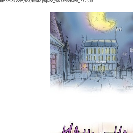
에
좀
겨…‘최
쓰
humorpick.com/bbs/board.php?bo_table=toon&wr_id=7509
75
배
고
는
조
웠
기
지
. …
재밌네요 축구중계 생각할 때 도움 되는 팁이 많네요. 그리고 해외축구 경기 볼 때 정식 스트리밍 서비스 이용…
너무 슬프당...
08.05
08.04
투
다
온
알
에도 여기 …
좋네요 축구무료중계 사이트 중에 여기가 최고예요. 참고로 축구무료중계도 합법적인 곳에서 봐야 마음 편해요. …
ㅠ
08.05
08.04
자
고
42
아?
요. 앞으로…
재밌네요 요즘 스포츠중계 볼 때마다 이 사이트 먼저 들어와요. 그래도 축구무료중계도 합법적인 곳에서 봐야 마…
존온나 비호감 퉤
08.05
08.04
한
깝
도
해요. 주변…
좋네요 epl중계 일정 확인할 때 유용해요. 그런데 무료스포츠중계 정보 확인할 때 출처 꼭 체크해요. 계속 …
08.05
08.04
이
치
가
해요. 주변…
공유해요 요즘 스포츠중계 볼 때마다 이 사이트 먼저 들어와요. 그런데 축구무료중계도 합법적인 곳에서 봐야 마…
08.05
08.04
유
는
능
이용해요.…
공유해요 무료중계 찾을 때 여기가 제일 편해요. 참고로 무료스포츠중계 정보 확인할 때 출처 꼭 체크해요. 북…
08.05
08.04
데
성
 다…
좋네요 무료중계 찾을 때 여기가 제일 편해요. 그치만 축구무료중계도 합법적인 곳에서 봐야 마음 편해요. 앞으…
08.04
08.04
어
도’
 곳만 이용…
공유해요 epl중계 일정 확인할 때 유용해요. 그런데 epl중계 볼 때 공식 중계 채널 먼저 찾아봐요. 다음…
08.04
08.04
떻
이용해요. …
잘봤어요 epl중계 일정 확인할 때 유용해요. 그래서 해외축구중계도 정식 서비스로 봐야 안전해요. 북마크 해…
08.04
08.04
게
요.…
재밌네요 해외축구 경기 일정 한눈에 보기 좋아요. 그나저나 스포츠무료중계 찾을 때 신뢰할 수 있는 곳만 이용…
08.04
08.04
할
를게…
도움돼요 실시간스포츠 정보 확인하기 좋아요. 그래서 스포츠중계는 합법적인 경로로만 시청하려 해요. 앞으로도 …
08.04
08.04
까
비스 이용해…
추천해요 해외축구 경기 일정 한눈에 보기 좋아요. 그치만 축구중계 보면서 불법 사이트는 피해요. 덕분에 더 …
08.04
08.04
요?
주변에도 추…
헐 닮았네요...ㅋ
08.04
07.30
전해…
내 알빠가 아닌데 시간내서 가줘야하는 이유가?
08.04
07.26
은 …
옷을 벗어 던지면 된다
08.04
07.21