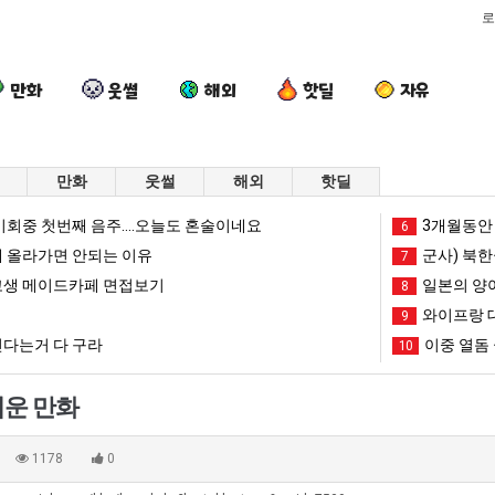
로
만화
웃썰
해외
핫딜
자유
만화
웃썰
해외
핫딜
이
여
양
엄
회중 첫번째 음주....오늘도 혼술이네요
3개월동안 
6
번
러
산
마
 올라가면 안되는 이유
군사) 북한
7
에
분
기
요
생 메이드카페 면접보기
일본의 양
8
아
13
온
새
와이프랑 
가장 최악의 창업과정 .JPG
이번에 아마존이 오픈ai에 75조 투자한 이유
여러분 13살짜리가 복싱 좀 배웠다고 깝치는데 어떻게 할까요?
양산 기온 닷새째 40도 넘겨…‘최고기온 42도 가능성도’
9
엄마 요새는
마
살
닷
는
다는거 다 구라
이중 열돔 
10
존
짜
새
꺄!
망해가던 장사를 살려낸 남자의 소울푸드 제육볶음의 위력 ㅋㅋ
세계 담배 시총 TOP 1
08.05
08.05
이
리
째
를
?"
외모때문에 인식 박살난 직업
드디어 정복했다는 시각장애
08.05
08.05
운 만화
오
가
40
어
도’
요즘 늘고 있다는 초등학생 등교거부.jpg
나도 이제 여친이 생겼
08.05
08.05
픈
복
도
떻
 이유
엄마 요새는 꺄! 를 어떻게 쓰는지 알아?
카톡 프사 때문에 엄마한테 
08.05
08.05
1178
0
ai
싱
넘
게
JPG
요새 치고 올라오는 봉화군 SNS
여러분 13살짜리가 복싱 좀 배웠다고 깝치는데 어떻게 
08.05
08.05