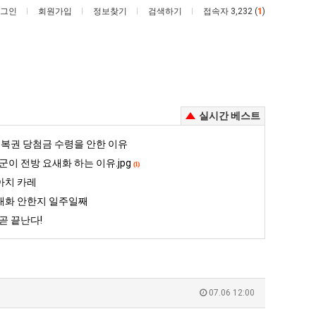
그인
회원가입
정보찾기
검색하기
접속자 3,232 (
1
)
실시간 베스트
망
백
복권 당첨금 수령을 안한 이유
해
종
군이 전방 요새화 하는 이유.jpg
(1)
가
원
아치 카레
던
이
대화 안한지 일주일째
 꺄! 를 어떻게 쓰는지 알아?
망해가던 장사를 살려낸 남자의 소울푸드 제육볶음의 위력 ㅋㅋ
백종원이 알려주는 가장 최악의 창업과정 .JPG
장
알
곧 끝난다!
사
려
5
퇴사했다!!!!
08.05
08.05
를
주
 근황
서울 토박이 안재현 "왜 서울로 독립해?"
08.05
08.05
살
는
다.
양산 기온 닷새째 40도 넘겨…‘최고기온 42도 가능성도’
08.05
08.05
려
가
혼남;;
이번에 아마존이 오픈ai에 75조 투자한 이유
08.05
08.05
07.06 12:00
낸
장
할까요?
백종원이 알려주는 가장 최악의 창업과정 .JPG
08.05
08.05