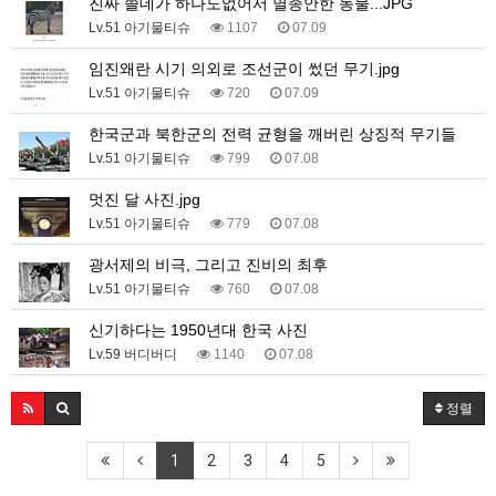
진짜 쓸데가 하나도없어서 멸종안한 동물...JPG
Lv.51 아기물티슈
1107
07.09
임진왜란 시기 의외로 조선군이 썼던 무기.jpg
Lv.51 아기물티슈
720
07.09
한국군과 북한군의 전력 균형을 깨버린 상징적 무기들
Lv.51 아기물티슈
799
07.08
멋진 달 사진.jpg
Lv.51 아기물티슈
779
07.08
광서제의 비극, 그리고 진비의 최후
Lv.51 아기물티슈
760
07.08
신기하다는 1950년대 한국 사진
Lv.59 버디버디
1140
07.08
정렬
1
2
3
4
5