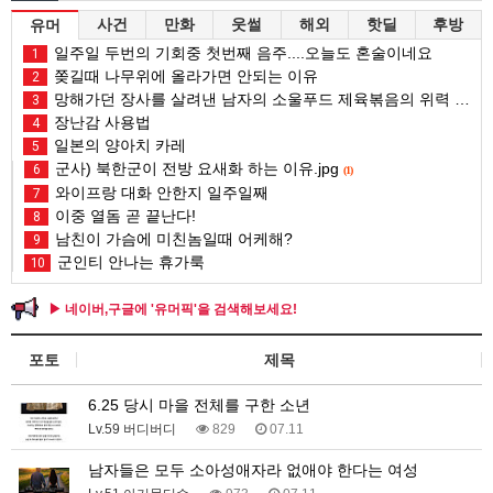
사건
만화
웃썰
해외
핫딜
후방
유머
일주일 두번의 기회중 첫번째 음주....오늘도 혼술이네요
1
쫒길때 나무위에 올라가면 안되는 이유
2
망해가던 장사를 살려낸 남자의 소울푸드 제육볶음의 위력 ㅋㅋ
3
장난감 사용법
4
일본의 양아치 카레
5
군사) 북한군이 전방 요새화 하는 이유.jpg
6
(1)
와이프랑 대화 안한지 일주일째
7
이중 열돔 곧 끝난다!
8
남친이 가슴에 미친놈일때 어케해?
9
군인티 안나는 휴가룩
10
▶ 네이버,구글에 '유머픽'을 검색해보세요!
포토
제목
6.25 당시 마을 전체를 구한 소년
Lv.59 버디버디
829
07.11
남자들은 모두 소아성애자라 없애야 한다는 여성