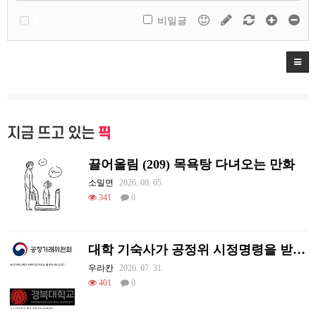
비밀글
지금 뜨고 있는
픽
끌어올림 (209) 목욕탕 다녀오는 만화
소밀면
2026. 08. 05.
341
0
대학 기숙사가 공정위 시정명령을 받게 된 썰.jpg
우라칸
2026. 07. 31.
401
0