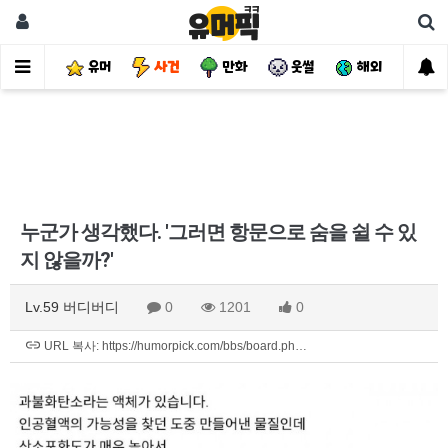
유머
사건
만화
웃썰
해외
핫
누군가 생각했다. '그러면 항문으로 숨을 쉴 수 있
지 않을까?'
Lv.59 버디버디
0
1201
0
URL 복사: https://humorpick.com/bbs/board.ph…