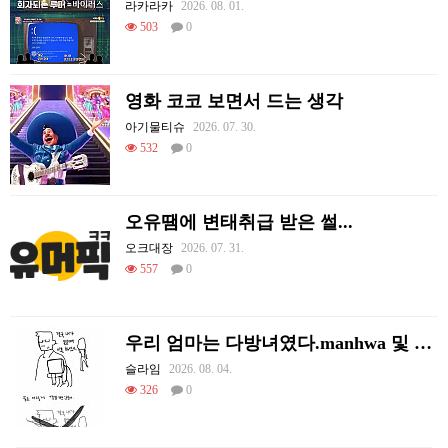
라카라카
2026. 08. 01.
503
0
영화 코코 보면서 드는 생각
아기물티슈
2026. 07. 30.
532
0
오유땜에 변태취급 받은 썰...
오크대장
2026. 07. 31.
557
0
우리 엄마는 다방녀였다.manhwa 및 후기
슬라임
2026. 08. 04.
326
0