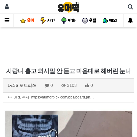
유머
사건
만화
웃썰
해외
핫
사랑니 뽑고 의사말 안 듣고 마음대로 해버린 눈나
Lv.36 포트리쯔
0
3103
0
URL 복사: https://humorpick.com/bbs/board.ph…