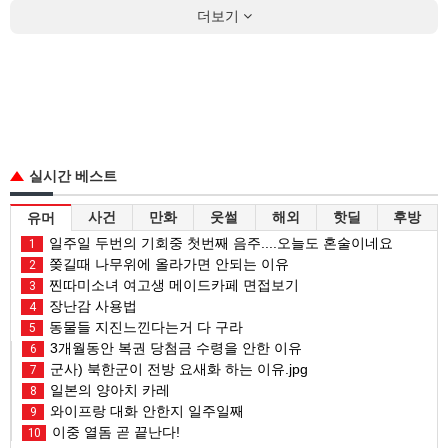
더보기
실시간 베스트
사건
만화
웃썰
해외
핫딜
후방
유머
일주일 두번의 기회중 첫번째 음주....오늘도 혼술이네요
1
쫒길때 나무위에 올라가면 안되는 이유
2
찐따미소녀 여고생 메이드카페 면접보기
3
장난감 사용법
4
동물들 지진느낀다는거 다 구라
5
3개월동안 복권 당첨금 수령을 안한 이유
6
군사) 북한군이 전방 요새화 하는 이유.jpg
7
일본의 양아치 카레
8
와이프랑 대화 안한지 일주일째
9
이중 열돔 곧 끝난다!
10