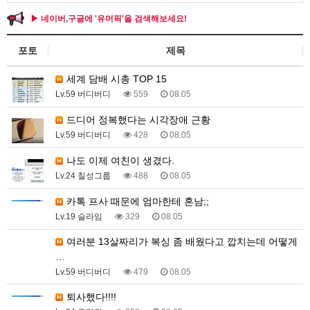
▶ 네이버,구글에 '유머픽'을 검색해보세요!
포토
제목
세계 담배 시총 TOP 15
Lv.59 버디버디
559
08.05
드디어 정복했다는 시각장애 근황
Lv.59 버디버디
428
08.05
나도 이제 여친이 생겼다.
Lv.24 칠성그룹
488
08.05
카톡 프사 때문에 엄마한테 혼남;;
Lv.19 슬라임
329
08.05
여러분 13살짜리가 복싱 좀 배웠다고 깝치는데 어떻게
…
Lv.59 버디버디
479
08.05
퇴사했다!!!!