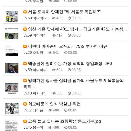
Lv.24 우라칸
358
08.05
서울 토박이 안재현 "왜 서울로 독립해?"
Lv.59 버디버디
486
08.05
양산 기온 닷새째 40도 넘겨…‘최고기온 42도 가능성…
Lv.59 버디버디
417
08.05
이번에 아마존이 오픈ai에 75조 투자한 이유
Lv.29 소밀면
541
08.05
백종원이 알려주는 가장 최악의 창업과정 .JPG
Lv.59 버디버디
504
08.05
망해가던 장사를 살려낸 남자의 소울푸드 제육볶음의
위력…
Lv.43 픽시베이
580
08.05
외모때문에 인식 박살난 직업
Lv.17 메이플
480
08.05
요즘 늘고 있다는 초등학생 등교거부.jpg
Lv.45 몽둥이
466
08.05