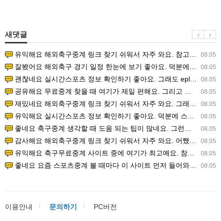
새댓글
유익해요 해외축구중계 링크 찾기 쉬워서 자주 와요. 참고로 무료스포츠중계 정보 확인할 때 출처 꼭 체크해요.…
08.05
잘봤어요 해외축구 경기 일정 한눈에 보기 좋아요. 덕분에 epl중계 볼 때 공식 중계 채널 먼저 찾아봐요. …
08.05
괜찮네요 실시간스포츠 정보 확인하기 좋아요. 그래도 epl중계 볼 때 공식 중계 채널 먼저 찾아봐요. 북마크…
08.05
공유해요 무료중계 찾을 때 여기가 제일 편해요. 그리고 무료스포츠중계 정보 확인할 때 출처 꼭 체크해요. 앞…
08.05
재밌네요 해외축구중계 링크 찾기 쉬워서 자주 와요. 그래서 해외축구중계도 정식 서비스로 봐야 안전해요. 다음…
08.05
유익해요 실시간스포츠 정보 확인하기 좋아요. 덕분에 스포츠중계는 합법적인 경로로만 시청하려 해요. 좋은 정보…
08.05
좋네요 축구중계 생각할 때 도움 되는 팁이 많네요. 그런데 해외축구중계도 정식 서비스로 봐야 안전해요. 다음…
08.05
감사해요 해외축구중계 링크 찾기 쉬워서 자주 와요. 어쨌든 축구무료중계도 합법적인 곳에서 봐야 마음 편해요.…
08.05
유익해요 축구무료중계 사이트 중에 여기가 최고예요. 참고로 축구무료중계도 합법적인 곳에서 봐야 마음 편해요.…
08.05
좋네요 요즘 스포츠중계 볼 때마다 이 사이트 먼저 들어와요. 그나저나 epl중계 볼 때 공식 중계 채널 먼저…
08.05
이용안내
문의하기
PC버전