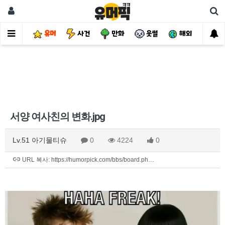
유머
사건
만화
웃썰
해외
핫
서양 여사친의 변화.jpg
Lv.51 아기물티슈
0
4224
0
URL 복사: https://humorpick.com/bbs/board.ph…