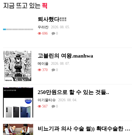
지금 뜨고 있는
픽
퇴사했다!!!!
우라칸
2026. 08. 05.
696
0
고블린의 여왕.manhwa
메이플
2026. 08. 07.
370
0
250만원으로 할 수 있는 것들..
아기물티슈
2026. 08. 04.
567
0
비뇨기과 의사 수술 썰)) 확대수술한 여러 셀럽들