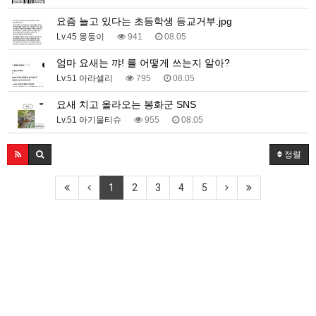
요즘 늘고 있다는 초등학생 등교거부.jpg
Lv.45 몽둥이
941
08.05
엄마 요새는 꺄! 를 어떻게 쓰는지 알아?
Lv.51 아라셀리
795
08.05
요새 치고 올라오는 봉화군 SNS
Lv.51 아기물티슈
955
08.05
정렬
1
2
3
4
5