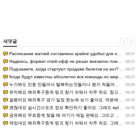
새댓글
Расписание матчей составлено крайне удобно для нашего часово…
08.07
Надеюсь, формат плей-офф не решат внезапно поменять. https:/…
08.07
Подскажите, когда стартуют продажи билетов на инт? https://g…
08.07
Когда будут известны абсолютно все команды из закрытых квали…
08.07
누가봐도 민둥 만들어서 탈북하는것들이나 뭔가 쳐들어오는 낌새를 미리 알아차리기 위함이지 저걸 전쟁준비라고 하…
08.06
유익해요 해외축구중계 링크 찾기 쉬워서 자주 와요. 참고로 무료스포츠중계 정보 확인할 때 출처 꼭 체크해요.…
08.05
잘봤어요 해외축구 경기 일정 한눈에 보기 좋아요. 덕분에 epl중계 볼 때 공식 중계 채널 먼저 찾아봐요. …
08.05
괜찮네요 실시간스포츠 정보 확인하기 좋아요. 그래도 epl중계 볼 때 공식 중계 채널 먼저 찾아봐요. 북마크…
08.05
공유해요 무료중계 찾을 때 여기가 제일 편해요. 그리고 무료스포츠중계 정보 확인할 때 출처 꼭 체크해요. 앞…
08.05
재밌네요 해외축구중계 링크 찾기 쉬워서 자주 와요. 그래서 해외축구중계도 정식 서비스로 봐야 안전해요. 다음…
08.05