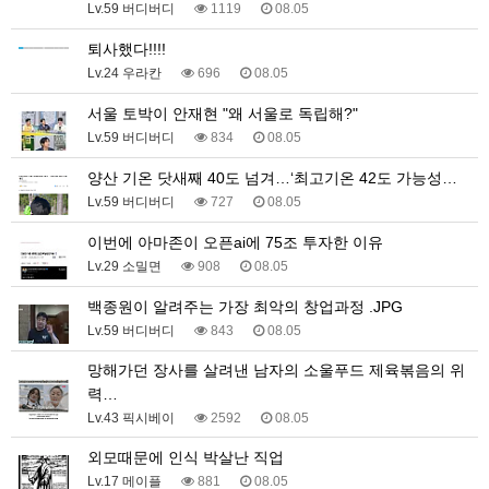
Lv.59 버디버디
1119
08.05
퇴사했다!!!!
Lv.24 우라칸
696
08.05
서울 토박이 안재현 "왜 서울로 독립해?"
Lv.59 버디버디
834
08.05
양산 기온 닷새째 40도 넘겨…‘최고기온 42도 가능성…
Lv.59 버디버디
727
08.05
이번에 아마존이 오픈ai에 75조 투자한 이유
Lv.29 소밀면
908
08.05
백종원이 알려주는 가장 최악의 창업과정 .JPG
Lv.59 버디버디
843
08.05
망해가던 장사를 살려낸 남자의 소울푸드 제육볶음의 위
력…
Lv.43 픽시베이
2592
08.05
외모때문에 인식 박살난 직업
Lv.17 메이플
881
08.05