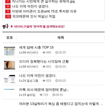
지나가는 시민에게 큰 실수하는 유재석.jpg
7
나도 이제 여친이 생겼다.
8
이번에 아마존이 오픈ai에 75조 투자한 이유
9
외모때문에 인식 박살난 직업
10
▶ 네이버,구글에 '유머픽'을 검색해보세요!
포토
제목
세계 담배 시총 TOP 15
Lv.59 버디버디
986
08.05
드디어 정복했다는 시각장애 근황
Lv.59 버디버디
802
08.05
나도 이제 여친이 생겼다.
Lv.24 칠성그룹
918
08.05
카톡 프사 때문에 엄마한테 혼남;;
Lv.19 슬라임
725
08.05
여러분 13살짜리가 복싱 좀 배웠다고 깝치는데 어떻게 …