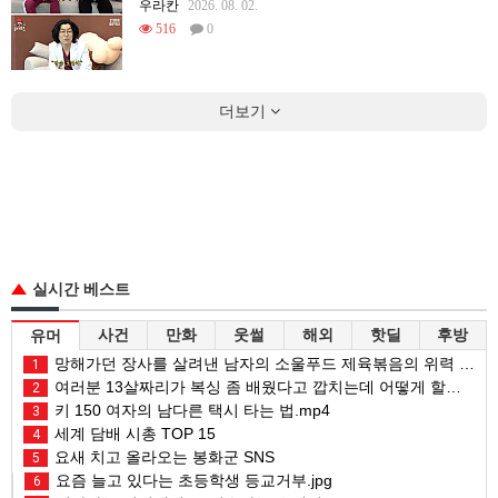
우라칸
2026. 08. 02.
516
0
더보기
실시간 베스트
사건
만화
웃썰
해외
핫딜
후방
유머
망해가던 장사를 살려낸 남자의 소울푸드 제육볶음의 위력 ㅋㅋ
1
여러분 13살짜리가 복싱 좀 배웠다고 깝치는데 어떻게 할까요?
2
키 150 여자의 남다른 택시 타는 법.mp4
3
세계 담배 시총 TOP 15
4
요새 치고 올라오는 봉화군 SNS
5
요즘 늘고 있다는 초등학생 등교거부.jpg
6