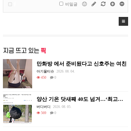
비밀글
지금 뜨고 있는
픽
만화방 에서 준비됬다고 신호주는 여친
아기물티슈
2026. 08. 04.
450
0
양산 기온 닷새째 40도 넘겨…‘최고기온 42도 가능성도’
버디버디
2026. 08. 05.
569
0