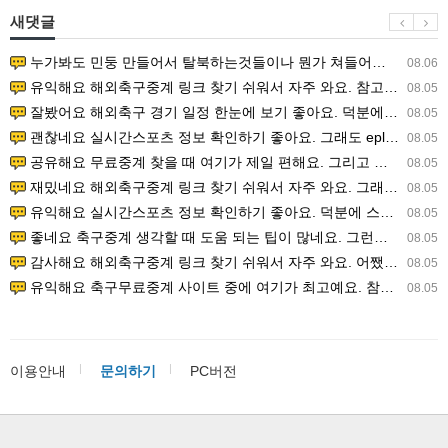
새댓글
누가봐도 민둥 만들어서 탈북하는것들이나 뭔가 쳐들어오는 낌새를 미리 알아차리기 위함이지 저걸 전쟁준비라고 하…
08.06
유익해요 해외축구중계 링크 찾기 쉬워서 자주 와요. 참고로 무료스포츠중계 정보 확인할 때 출처 꼭 체크해요.…
08.05
잘봤어요 해외축구 경기 일정 한눈에 보기 좋아요. 덕분에 epl중계 볼 때 공식 중계 채널 먼저 찾아봐요. …
08.05
괜찮네요 실시간스포츠 정보 확인하기 좋아요. 그래도 epl중계 볼 때 공식 중계 채널 먼저 찾아봐요. 북마크…
08.05
공유해요 무료중계 찾을 때 여기가 제일 편해요. 그리고 무료스포츠중계 정보 확인할 때 출처 꼭 체크해요. 앞…
08.05
재밌네요 해외축구중계 링크 찾기 쉬워서 자주 와요. 그래서 해외축구중계도 정식 서비스로 봐야 안전해요. 다음…
08.05
유익해요 실시간스포츠 정보 확인하기 좋아요. 덕분에 스포츠중계는 합법적인 경로로만 시청하려 해요. 좋은 정보…
08.05
좋네요 축구중계 생각할 때 도움 되는 팁이 많네요. 그런데 해외축구중계도 정식 서비스로 봐야 안전해요. 다음…
08.05
감사해요 해외축구중계 링크 찾기 쉬워서 자주 와요. 어쨌든 축구무료중계도 합법적인 곳에서 봐야 마음 편해요.…
08.05
유익해요 축구무료중계 사이트 중에 여기가 최고예요. 참고로 축구무료중계도 합법적인 곳에서 봐야 마음 편해요.…
08.05
이용안내
문의하기
PC버전