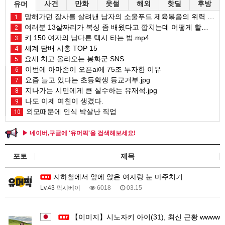
사건
만화
웃썰
해외
핫딜
후방
유머
망해가던 장사를 살려낸 남자의 소울푸드 제육볶음의 위력 ㅋㅋ
1
여러분 13살짜리가 복싱 좀 배웠다고 깝치는데 어떻게 할까요?
2
키 150 여자의 남다른 택시 타는 법.mp4
3
세계 담배 시총 TOP 15
4
요새 치고 올라오는 봉화군 SNS
5
이번에 아마존이 오픈ai에 75조 투자한 이유
6
요즘 늘고 있다는 초등학생 등교거부.jpg
7
지나가는 시민에게 큰 실수하는 유재석.jpg
8
나도 이제 여친이 생겼다.
9
외모때문에 인식 박살난 직업
10
▶ 네이버,구글에 '유머픽'을 검색해보세요!
포토
제목
지하철에서 앞에 앉은 여자랑 눈 마주치기
Lv.43 픽시베이
6018
03.15
1
【이미지】시노자키 아이(31), 최신 근황 wwww