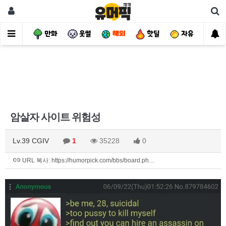
사건
만화
웃썰
해외
핫딜
자유
암살자 사이트 위험성
Lv.39 CGIV
1
35228
0
URL 복사: https://humorpick.com/bbs/board.ph…