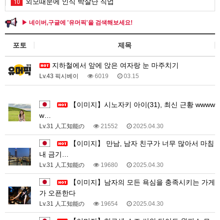
외모때문에 인식 박살난 직업
10
▶ 네이버,구글에 '유머픽'을 검색해보세요!
포토
제목
지하철에서 앞에 앉은 여자랑 눈 마주치기
Lv.43 픽시베이
6019
03.15
1
【이미지】시노자키 아이(31), 최신 근황 wwww
w…
Lv.31 人工知能の
21552
2025.04.30
【이미지】 만남, 남자 친구가 너무 많아서 마침
내 금기…
Lv.31 人工知能の
19680
2025.04.30
【이미지】남자의 모든 욕심을 충족시키는 가게
가 오픈한다
Lv.31 人工知能の
19654
2025.04.30