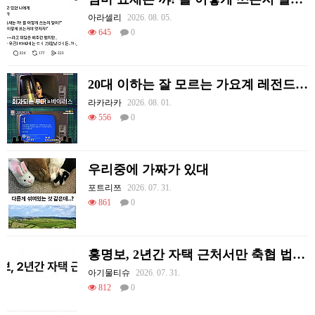
아라셀리
2026. 08. 05.
645
0
20대 이하는 잘 모르는 가요계 레전드 썰
라카라카
2026. 08. 01.
556
0
우리중에 가짜가 있대
포트리쯔
2026. 07. 31.
861
0
홍명보, 2년간 자택 근처서만 축협 법카 1400만원 썼다
아기물티슈
2026. 07. 31.
812
0