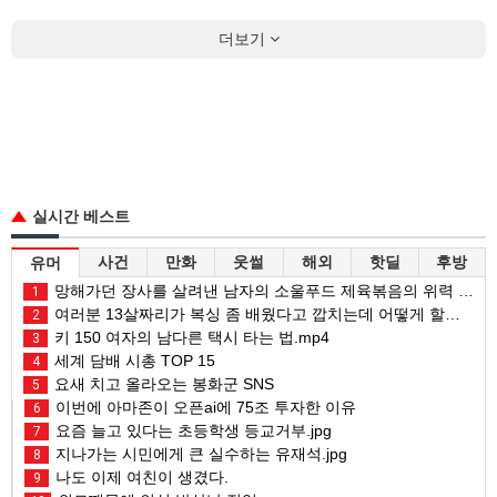
더보기
실시간 베스트
사건
만화
웃썰
해외
핫딜
후방
유머
망해가던 장사를 살려낸 남자의 소울푸드 제육볶음의 위력 ㅋㅋ
1
여러분 13살짜리가 복싱 좀 배웠다고 깝치는데 어떻게 할까요?
2
키 150 여자의 남다른 택시 타는 법.mp4
3
세계 담배 시총 TOP 15
4
요새 치고 올라오는 봉화군 SNS
5
이번에 아마존이 오픈ai에 75조 투자한 이유
6
요즘 늘고 있다는 초등학생 등교거부.jpg
7
지나가는 시민에게 큰 실수하는 유재석.jpg
8
나도 이제 여친이 생겼다.
9