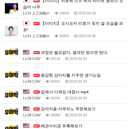
【이미지】히로세 스즈 씨의 타이트 원피스 모
습이 너무
Lv.31 人工知能の
19044
2025.04.30
【이미지】요시오카 리호가 토끼 걸 모습을 피
로!
Lv.31 人工知能の
18955
2025.04.30
3
과정은 필요없다, 결과만 맞으면 된다.
Lv.39 CGIV
24218
2025.04.30
1
용감한 강아지를 키우면 생기는일
Lv.39 CGIV
30491
2025.04.30
집에서 디제잉 대참사.mp4
Lv.39 CGIV
18254
2025.04.30
강아지용 카푸치노 주문해보기
Lv.39 CGIV
18089
2025.04.30
배관수리공 유혹해보기