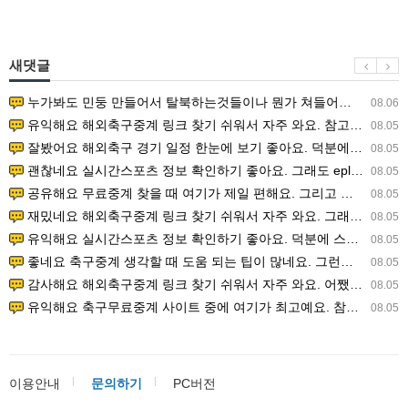
새댓글
누가봐도 민둥 만들어서 탈북하는것들이나 뭔가 쳐들어오는 낌새를 미리 알아차리기 위함이지 저걸 전쟁준비라고 하…
08.06
유익해요 해외축구중계 링크 찾기 쉬워서 자주 와요. 참고로 무료스포츠중계 정보 확인할 때 출처 꼭 체크해요.…
08.05
잘봤어요 해외축구 경기 일정 한눈에 보기 좋아요. 덕분에 epl중계 볼 때 공식 중계 채널 먼저 찾아봐요. …
08.05
괜찮네요 실시간스포츠 정보 확인하기 좋아요. 그래도 epl중계 볼 때 공식 중계 채널 먼저 찾아봐요. 북마크…
08.05
공유해요 무료중계 찾을 때 여기가 제일 편해요. 그리고 무료스포츠중계 정보 확인할 때 출처 꼭 체크해요. 앞…
08.05
재밌네요 해외축구중계 링크 찾기 쉬워서 자주 와요. 그래서 해외축구중계도 정식 서비스로 봐야 안전해요. 다음…
08.05
유익해요 실시간스포츠 정보 확인하기 좋아요. 덕분에 스포츠중계는 합법적인 경로로만 시청하려 해요. 좋은 정보…
08.05
좋네요 축구중계 생각할 때 도움 되는 팁이 많네요. 그런데 해외축구중계도 정식 서비스로 봐야 안전해요. 다음…
08.05
감사해요 해외축구중계 링크 찾기 쉬워서 자주 와요. 어쨌든 축구무료중계도 합법적인 곳에서 봐야 마음 편해요.…
08.05
유익해요 축구무료중계 사이트 중에 여기가 최고예요. 참고로 축구무료중계도 합법적인 곳에서 봐야 마음 편해요.…
08.05
이용안내
문의하기
PC버전