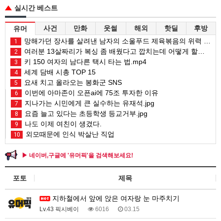
실시간 베스트
사건
만화
웃썰
해외
핫딜
후방
유머
망해가던 장사를 살려낸 남자의 소울푸드 제육볶음의 위력 ㅋㅋ
1
여러분 13살짜리가 복싱 좀 배웠다고 깝치는데 어떻게 할까요?
2
키 150 여자의 남다른 택시 타는 법.mp4
3
세계 담배 시총 TOP 15
4
요새 치고 올라오는 봉화군 SNS
5
이번에 아마존이 오픈ai에 75조 투자한 이유
6
지나가는 시민에게 큰 실수하는 유재석.jpg
7
요즘 늘고 있다는 초등학생 등교거부.jpg
8
나도 이제 여친이 생겼다.
9
외모때문에 인식 박살난 직업
10
▶ 네이버,구글에 '유머픽'을 검색해보세요!
포토
제목
지하철에서 앞에 앉은 여자랑 눈 마주치기
Lv.43 픽시베이
6016
03.15