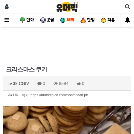
사건
만화
웃썰
해외
핫딜
자유
크리스마스 쿠키
Lv.39 CGIV
0
8594
0
URL 복사: https://humorpick.com/bbs/board.ph…