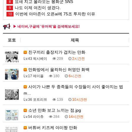
요새 치고 올라오는 봉화군 SNS
8
나도 이제 여친이 생겼다.
9
이번에 아마존이 오픈ai에 75조 투자한 이유
10
▶ 네이버,구글에 '유머픽'을 검색해보세요!
포토
제목
친구끼리 출장지가 겹치는 만화
Lv.43 픽시베이
209
2시간전
만화방에서 울컥하신 허영만 화백
Lv.17 메이플
180
6시간전
사이가 나쁜 두 종족들의 수장들이 사이 좋아지는 법
m…
Lv.36 포트리쯔
139
10시간전
소년 만화 보고 느끼는 점.jpg
Lv.54 라이츄
284
14시간전
버튜버 키즈케 야이짱 만화