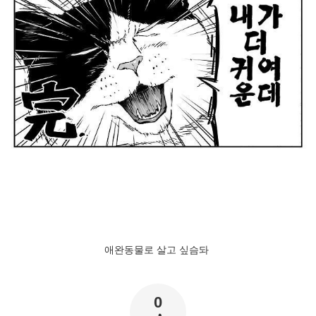
애완동물로 살고 싶슴돠
0