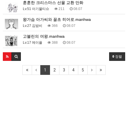
훈훈한 크리스마스 선물 교환 만화
Lv.51 아기물티슈
211
08.07
왕가슴 아가씨와 꼴초 히어로.manhwa
Lv.27 김밤비
366
08.07
고블린의 여왕.manhwa
Lv.17 메이플
388
08.07
정렬
1
2
3
4
5