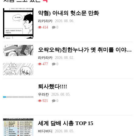
약혐) 아내의 헛소문 만화
라카라카
2026. 08. 06.
414
0
오싹오싹)친한누나가 옛 취미를 이야기하는 만화.manhwa
라카라카
2026. 08. 02.
477
0
퇴사했다!!!!
우라칸
2026. 08. 05.
921
0
세계 담배 시총 TOP 15
버디버디
2026. 08. 05.