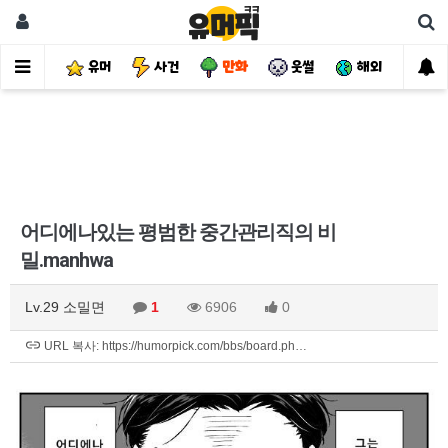
유머
사건
만화
웃썰
해외
핫
어디에나있는 평범한 중간관리직의 비
밀.manhwa
Lv.29 소밀면
1
6906
0
URL 복사: https://humorpick.com/bbs/board.ph…