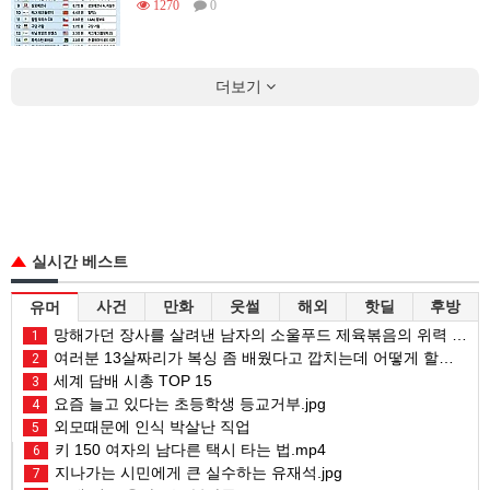
1270
0
더보기
실시간 베스트
사건
만화
웃썰
해외
핫딜
후방
유머
망해가던 장사를 살려낸 남자의 소울푸드 제육볶음의 위력 ㅋㅋ
1
여러분 13살짜리가 복싱 좀 배웠다고 깝치는데 어떻게 할까요?
2
세계 담배 시총 TOP 15
3
요즘 늘고 있다는 초등학생 등교거부.jpg
4
외모때문에 인식 박살난 직업
5
키 150 여자의 남다른 택시 타는 법.mp4
6
지나가는 시민에게 큰 실수하는 유재석.jpg
7