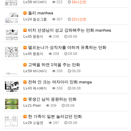
Lv.59 버디버디
222
18시간전
둘리.manhwa
Lv.24 칠성그룹
307
22시간전
비치 선생님이 성교 강좌해주는 만화.manhwa
Lv.45 몽둥이
238
08.08
엘프눈나가 성직자를 야하게 유혹하는 만화
Lv.45 몽둥이
209
08.08
고백을 하면 1억을 주는 만화
Lv.59 버디버디
336
08.08
전혀 안 크는 여자아이 만화.manga
Lv.43 픽시베이
336
08.08
못생긴 남자 응원하는 만화
Lv.21 Pixel
309
08.08
한 가족이 일본 놀러갔던 만화
Lv.29 소밀면
197
08.08