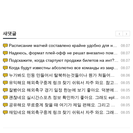
새댓글
Расписание матчей составлено крайне удобно для нашего часово…
08.07
Надеюсь, формат плей-офф не решат внезапно поменять. https:/…
08.07
Подскажите, когда стартуют продажи билетов на инт? https://g…
08.07
Когда будут известны абсолютно все команды из закрытых квали…
08.07
누가봐도 민둥 만들어서 탈북하는것들이나 뭔가 쳐들어오는 낌새를 미리 알아차리기 위함이지 저걸 전쟁준비라고 하…
08.06
유익해요 해외축구중계 링크 찾기 쉬워서 자주 와요. 참고로 무료스포츠중계 정보 확인할 때 출처 꼭 체크해요.…
08.05
잘봤어요 해외축구 경기 일정 한눈에 보기 좋아요. 덕분에 epl중계 볼 때 공식 중계 채널 먼저 찾아봐요. …
08.05
괜찮네요 실시간스포츠 정보 확인하기 좋아요. 그래도 epl중계 볼 때 공식 중계 채널 먼저 찾아봐요. 북마크…
08.05
공유해요 무료중계 찾을 때 여기가 제일 편해요. 그리고 무료스포츠중계 정보 확인할 때 출처 꼭 체크해요. 앞…
08.05
재밌네요 해외축구중계 링크 찾기 쉬워서 자주 와요. 그래서 해외축구중계도 정식 서비스로 봐야 안전해요. 다음…
08.05