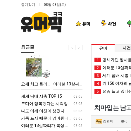
즐겨찾기
08월 08일(토)
유머
사건
최근글
사건
유머
요
여
외
카
망해가던 장사를
1
새
러
모
톡
여러분 13살짜
2
치
분
때
프
세계 담배 시총 T
3
고
13
문
사
키 150 여자의 
악의 창업과정 .JPG
요새 치고 올라오는 봉화군 SNS
여러분 13살짜리가 복싱 좀 배웠다고 깝치는데 어떻게 할까요?
외모때문에 인식 박살난 직업
4
카톡 프사 때
올
살
에
때
요즘 늘고 있다는
5
라
짜
인
문
ㅋㅋ
세계 담배 시총 TOP 15
퇴사했다!!!!
08.05
08.05
오
리
식
에
업
드디어 정복했다는 시각장애 근황
서울 토박이 안재현 "왜 서울로 독립해
08.05
08.05
치마입는 남고생
는
가
박
엄
g
나도 이제 여친이 생겼다.
양산 기온 닷새째 40도 넘겨…‘최고기온 42도 가능성
08.05
08.05
봉
복
살
마
카톡 프사 때문에 엄마한테 혼남;;
이번에 아마존이 오픈ai에 75조 투자한
08.05
08.05
김밤비
0
화
싱
난
한
S
여러분 13살짜리가 복싱 좀 배웠다고 깝치는데 어떻게 할까요?
백종원이 알려주는 가장 최악의 창업과정 .
08.05
08.05