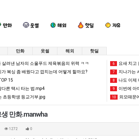
만화
웃썰
해외
핫딜
자유
만화
웃썰
해외
핫딜
양
백
요
여
 살려낸 남자의 소울푸드 제육볶음의 위력 ㅋㅋ
요새 치고 
6
산
종
새
러
리가 복싱 좀 배웠다고 깝치는데 어떻게 할까요?
지나가는 시
7
기
원
치
분
OP 15
나도 이제 
8
온
이
고
13
남다른 택시 타는 법.mp4
이번에 아마
문에 엄마한테 혼남;;
양산 기온 닷새째 40도 넘겨…‘최고기온 42도 가능성도’
백종원이 알려주는 가장 최악의 창업과정 .JPG
요새 치고 올라오는 봉화군 SNS
9
여러분 13살짜리
닷
알
올
살
 초등학생 등교거부.jpg
외모때문에
10
새
려
라
짜
망해가던 장사를 살려낸 남자의 소울푸드 제육볶음의 위력 ㅋㅋ
세계 담배 시총 TOP 1
08.05
08.05
째
주
오
리
?"
외모때문에 인식 박살난 직업
드디어 정복했다는 시각장애
08.05
08.05
 만화.manwha
40
는
는
가
도’
요즘 늘고 있다는 초등학생 등교거부.jpg
나도 이제 여친이 생겼
08.05
08.05
도
가
봉
복
 이유
엄마 요새는 꺄! 를 어떻게 쓰는지 알아?
카톡 프사 때문에 엄마한테 
08.05
08.05
1272
0
넘
장
화
싱
JPG
요새 치고 올라오는 봉화군 SNS
여러분 13살짜리가 복싱 좀 배웠다고 깝치는데 어떻게 
08.05
08.05