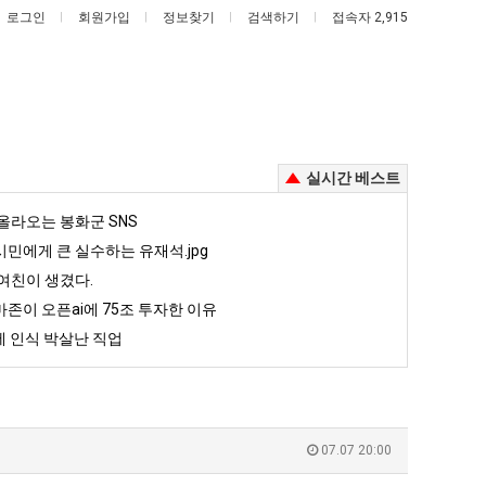
로그인
회원가입
정보찾기
검색하기
접속자 2,915
실시간 베스트
외
카
올라오는 봉화군 SNS
모
톡
민에게 큰 실수하는 유재석.jpg
때
프
여친이 생겼다.
문
사
존이 오픈ai에 75조 투자한 이유
가 복싱 좀 배웠다고 깝치는데 어떻게 할까요?
외모때문에 인식 박살난 직업
카톡 프사 때문에 엄마한테 혼남;;
에
때
 인식 박살난 직업
인
문
5
퇴사했다!!!!
08.05
08.05
식
에
 근황
서울 토박이 안재현 "왜 서울로 독립해?"
08.05
08.05
박
엄
다.
양산 기온 닷새째 40도 넘겨…‘최고기온 42도 가능성도’
08.05
08.05
살
마
혼남;;
이번에 아마존이 오픈ai에 75조 투자한 이유
08.05
08.05
07.07 20:00
난
한
할까요?
백종원이 알려주는 가장 최악의 창업과정 .JPG
08.05
08.05