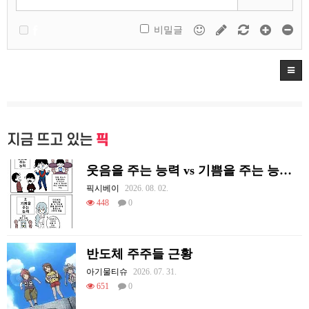
비밀글
지금 뜨고 있는
픽
웃음을 주는 능력 vs 기쁨을 주는 능력 만화
픽시베이
2026. 08. 02.
448
0
반도체 주주들 근황
아기물티슈
2026. 07. 31.
651
0