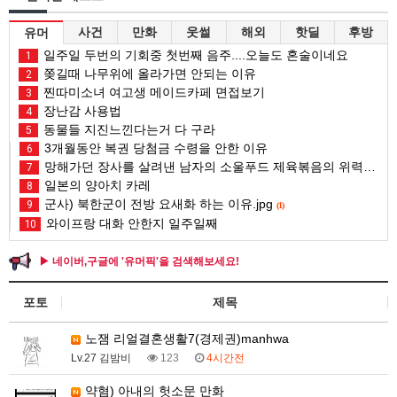
사건
만화
웃썰
해외
핫딜
후방
유머
일주일 두번의 기회중 첫번째 음주....오늘도 혼술이네요
1
쫒길때 나무위에 올라가면 안되는 이유
2
찐따미소녀 여고생 메이드카페 면접보기
3
장난감 사용법
4
동물들 지진느낀다는거 다 구라
5
3개월동안 복권 당첨금 수령을 안한 이유
6
망해가던 장사를 살려낸 남자의 소울푸드 제육볶음의 위력 ㅋㅋ
7
일본의 양아치 카레
8
군사) 북한군이 전방 요새화 하는 이유.jpg
9
(1)
와이프랑 대화 안한지 일주일째
10
▶ 네이버,구글에 '유머픽'을 검색해보세요!
포토
제목
노잼 리얼결혼생활7(경제권)manhwa
Lv.27 김밤비
123
4시간전
약혐) 아내의 헛소문 만화