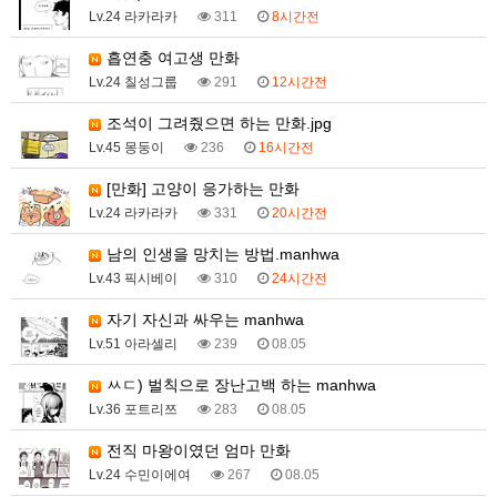
Lv.24 라카라카
311
8시간전
흡연충 여고생 만화
Lv.24 칠성그룹
291
12시간전
조석이 그려줬으면 하는 만화.jpg
Lv.45 몽둥이
236
16시간전
[만화] 고양이 응가하는 만화
Lv.24 라카라카
331
20시간전
남의 인생을 망치는 방법.manhwa
Lv.43 픽시베이
310
24시간전
자기 자신과 싸우는 manhwa
Lv.51 아라셀리
239
08.05
ㅆㄷ) 벌칙으로 장난고백 하는 manhwa
Lv.36 포트리쯔
283
08.05
전직 마왕이였던 엄마 만화
Lv.24 수민이에여
267
08.05