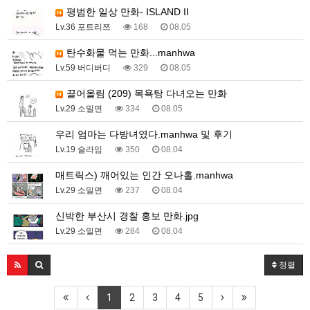
평범한 일상 만화- ISLAND II
Lv.36 포트리쯔
168
08.05
탄수화물 먹는 만화...manhwa
Lv.59 버디버디
329
08.05
끌어올림 (209) 목욕탕 다녀오는 만화
Lv.29 소밀면
334
08.05
우리 엄마는 다방녀였다.manhwa 및 후기
Lv.19 슬라임
350
08.04
매트릭스) 깨어있는 인간 오나홀.manhwa
Lv.29 소밀면
237
08.04
신박한 부산시 경찰 홍보 만화.jpg
Lv.29 소밀면
284
08.04
정렬
1
2
3
4
5