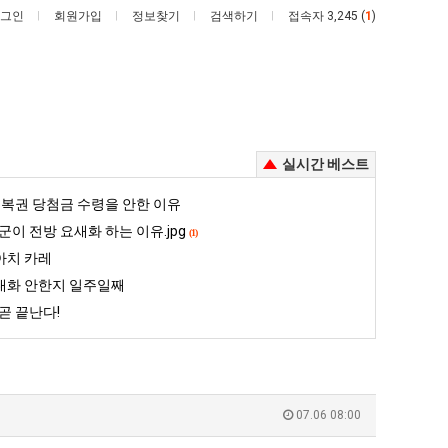
그인
회원가입
정보찾기
검색하기
접속자 3,245 (
1
)
실시간 베스트
망
백
복권 당첨금 수령을 안한 이유
해
종
군이 전방 요새화 하는 이유.jpg
(1)
가
원
아치 카레
던
이
대화 안한지 일주일째
 꺄! 를 어떻게 쓰는지 알아?
망해가던 장사를 살려낸 남자의 소울푸드 제육볶음의 위력 ㅋㅋ
백종원이 알려주는 가장 최악의 창업과정 .JPG
장
알
곧 끝난다!
사
려
5
퇴사했다!!!!
08.05
08.05
를
주
 근황
서울 토박이 안재현 "왜 서울로 독립해?"
08.05
08.05
살
는
다.
양산 기온 닷새째 40도 넘겨…‘최고기온 42도 가능성도’
08.05
08.05
려
가
혼남;;
이번에 아마존이 오픈ai에 75조 투자한 이유
08.05
08.05
07.06 08:00
낸
장
할까요?
백종원이 알려주는 가장 최악의 창업과정 .JPG
08.05
08.05