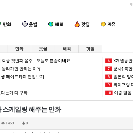
로
만화
웃썰
해외
핫딜
자유
만화
웃썰
해외
핫딜
이
여
양
엄
회중 첫번째 음주....오늘도 혼술이네요
3개월동안 
6
번
러
산
마
 올라가면 안되는 이유
군사) 북한
7
에
분
기
요
생 메이드카페 면접보기
일본의 양
8
아
13
온
새
와이프랑 
가장 최악의 창업과정 .JPG
이번에 아마존이 오픈ai에 75조 투자한 이유
여러분 13살짜리가 복싱 좀 배웠다고 깝치는데 어떻게 할까요?
양산 기온 닷새째 40도 넘겨…‘최고기온 42도 가능성도’
9
엄마 요새는
마
살
닷
는
다는거 다 구라
이중 열돔 
10
존
짜
새
꺄!
망해가던 장사를 살려낸 남자의 소울푸드 제육볶음의 위력 ㅋㅋ
세계 담배 시총 TOP 1
08.05
08.05
이
리
째
를
?"
외모때문에 인식 박살난 직업
드디어 정복했다는 시각장애
08.05
08.05
 스케일링 해주는 만화
오
가
40
어
도’
요즘 늘고 있다는 초등학생 등교거부.jpg
나도 이제 여친이 생겼
08.05
08.05
픈
복
도
떻
 이유
엄마 요새는 꺄! 를 어떻게 쓰는지 알아?
카톡 프사 때문에 엄마한테 
08.05
08.05
1463
0
ai
싱
넘
게
JPG
요새 치고 올라오는 봉화군 SNS
여러분 13살짜리가 복싱 좀 배웠다고 깝치는데 어떻게 
08.05
08.05