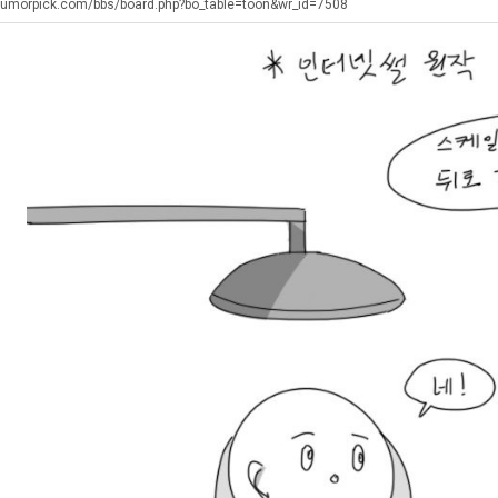
에
좀
겨…‘최
쓰
humorpick.com/bbs/board.php?bo_table=toon&wr_id=7508
75
배
고
는
조
웠
기
지
. …
재밌네요 축구중계 생각할 때 도움 되는 팁이 많네요. 그리고 해외축구 경기 볼 때 정식 스트리밍 서비스 이용…
너무 슬프당...
08.05
08.04
투
다
온
알
에도 여기 …
좋네요 축구무료중계 사이트 중에 여기가 최고예요. 참고로 축구무료중계도 합법적인 곳에서 봐야 마음 편해요. …
ㅠ
08.05
08.04
자
고
42
아?
요. 앞으로…
재밌네요 요즘 스포츠중계 볼 때마다 이 사이트 먼저 들어와요. 그래도 축구무료중계도 합법적인 곳에서 봐야 마…
존온나 비호감 퉤
08.05
08.04
한
깝
도
해요. 주변…
좋네요 epl중계 일정 확인할 때 유용해요. 그런데 무료스포츠중계 정보 확인할 때 출처 꼭 체크해요. 계속 …
08.05
08.04
이
치
가
해요. 주변…
공유해요 요즘 스포츠중계 볼 때마다 이 사이트 먼저 들어와요. 그런데 축구무료중계도 합법적인 곳에서 봐야 마…
08.05
08.04
유
는
능
이용해요.…
공유해요 무료중계 찾을 때 여기가 제일 편해요. 참고로 무료스포츠중계 정보 확인할 때 출처 꼭 체크해요. 북…
08.05
08.04
데
성
 다…
좋네요 무료중계 찾을 때 여기가 제일 편해요. 그치만 축구무료중계도 합법적인 곳에서 봐야 마음 편해요. 앞으…
08.04
08.04
어
도’
 곳만 이용…
공유해요 epl중계 일정 확인할 때 유용해요. 그런데 epl중계 볼 때 공식 중계 채널 먼저 찾아봐요. 다음…
08.04
08.04
떻
이용해요. …
잘봤어요 epl중계 일정 확인할 때 유용해요. 그래서 해외축구중계도 정식 서비스로 봐야 안전해요. 북마크 해…
08.04
08.04
게
요.…
재밌네요 해외축구 경기 일정 한눈에 보기 좋아요. 그나저나 스포츠무료중계 찾을 때 신뢰할 수 있는 곳만 이용…
08.04
08.04
할
를게…
도움돼요 실시간스포츠 정보 확인하기 좋아요. 그래서 스포츠중계는 합법적인 경로로만 시청하려 해요. 앞으로도 …
08.04
08.04
까
비스 이용해…
추천해요 해외축구 경기 일정 한눈에 보기 좋아요. 그치만 축구중계 보면서 불법 사이트는 피해요. 덕분에 더 …
08.04
08.04
요?
주변에도 추…
헐 닮았네요...ㅋ
08.04
07.30
전해…
내 알빠가 아닌데 시간내서 가줘야하는 이유가?
08.04
07.26
은 …
옷을 벗어 던지면 된다
08.04
07.21