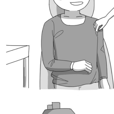
스타벅스 교환권 ·
AD
안내
금액권 매입 안내