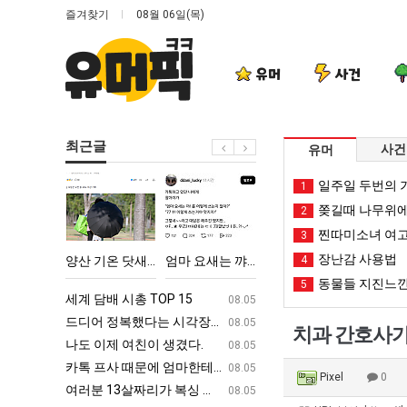
즐겨찾기
08월 06일(목)
유머
사건
최근글
사건
유머
양
엄
망
백
일주일 두번의 기
1
산
마
해
종
쫒길때 나무위에
2
기
요
가
원
찐따미소녀 여고
3
온
새
던
이
장난감 사용법
다고 깝치는데 어떻게 할까요?
양산 기온 닷새째 40도 넘겨…‘최고기온 42도 가능성도’
엄마 요새는 꺄! 를 어떻게 쓰는지 알아?
망해가던 장사를 살려낸 남자의 소울푸드 제육볶음의 위력 ㅋㅋ
4
백종원이 알려주는 
닷
는
장
알
동물들 지진느낀
5
새
꺄!
사
려
ㅋㅋ
세계 담배 시총 TOP 15
퇴사했다!!!!
08.05
08.05
째
를
를
주
업
드디어 정복했다는 시각장애 근황
서울 토박이 안재현 "왜 서울로 독립해
08.05
08.05
치과 간호사가
40
어
살
는
g
나도 이제 여친이 생겼다.
양산 기온 닷새째 40도 넘겨…‘최고기온 42도 가능성
08.05
08.05
도
떻
려
가
카톡 프사 때문에 엄마한테 혼남;;
이번에 아마존이 오픈ai에 75조 투자한
08.05
08.05
Pixel
0
넘
게
낸
장
S
여러분 13살짜리가 복싱 좀 배웠다고 깝치는데 어떻게 할까요?
백종원이 알려주는 가장 최악의 창업과정 .
08.05
08.05