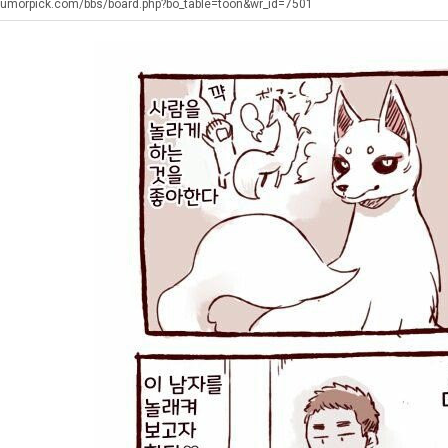
에
좀
겨…‘최
쓰
humorpick.com/bbs/board.php?bo_table=toon&wr_id=7501
75
배
고
는
조
웠
기
지
. …
재밌네요 축구중계 생각할 때 도움 되는 팁이 많네요. 그리고 해외축구 경기 볼 때 정식 스트리밍 서비스 이용…
너무 슬프당...
08.05
08.04
투
다
온
알
에도 여기 …
좋네요 축구무료중계 사이트 중에 여기가 최고예요. 참고로 축구무료중계도 합법적인 곳에서 봐야 마음 편해요. …
ㅠ
08.05
08.04
자
고
42
아?
요. 앞으로…
재밌네요 요즘 스포츠중계 볼 때마다 이 사이트 먼저 들어와요. 그래도 축구무료중계도 합법적인 곳에서 봐야 마…
존온나 비호감 퉤
08.05
08.04
한
깝
도
해요. 주변…
좋네요 epl중계 일정 확인할 때 유용해요. 그런데 무료스포츠중계 정보 확인할 때 출처 꼭 체크해요. 계속 …
08.05
08.04
이
치
가
해요. 주변…
공유해요 요즘 스포츠중계 볼 때마다 이 사이트 먼저 들어와요. 그런데 축구무료중계도 합법적인 곳에서 봐야 마…
08.05
08.04
유
는
능
이용해요.…
공유해요 무료중계 찾을 때 여기가 제일 편해요. 참고로 무료스포츠중계 정보 확인할 때 출처 꼭 체크해요. 북…
08.05
08.04
데
성
 다…
좋네요 무료중계 찾을 때 여기가 제일 편해요. 그치만 축구무료중계도 합법적인 곳에서 봐야 마음 편해요. 앞으…
08.04
08.04
어
도’
 곳만 이용…
공유해요 epl중계 일정 확인할 때 유용해요. 그런데 epl중계 볼 때 공식 중계 채널 먼저 찾아봐요. 다음…
08.04
08.04
떻
이용해요. …
잘봤어요 epl중계 일정 확인할 때 유용해요. 그래서 해외축구중계도 정식 서비스로 봐야 안전해요. 북마크 해…
08.04
08.04
게
요.…
재밌네요 해외축구 경기 일정 한눈에 보기 좋아요. 그나저나 스포츠무료중계 찾을 때 신뢰할 수 있는 곳만 이용…
08.04
08.04
할
를게…
도움돼요 실시간스포츠 정보 확인하기 좋아요. 그래서 스포츠중계는 합법적인 경로로만 시청하려 해요. 앞으로도 …
08.04
08.04
까
비스 이용해…
추천해요 해외축구 경기 일정 한눈에 보기 좋아요. 그치만 축구중계 보면서 불법 사이트는 피해요. 덕분에 더 …
08.04
08.04
요?
주변에도 추…
헐 닮았네요...ㅋ
08.04
07.30
전해…
내 알빠가 아닌데 시간내서 가줘야하는 이유가?
08.04
07.26
은 …
옷을 벗어 던지면 된다
08.04
07.21