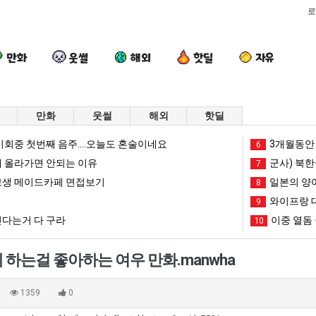
로
만화
웃썰
해외
핫딜
자유
만화
웃썰
해외
핫딜
이
여
양
엄
회중 첫번째 음주....오늘도 혼술이네요
3개월동안 
6
번
러
산
마
 올라가면 안되는 이유
군사) 북한
7
에
분
기
요
생 메이드카페 면접보기
일본의 양
8
아
13
온
새
와이프랑 
가장 최악의 창업과정 .JPG
이번에 아마존이 오픈ai에 75조 투자한 이유
여러분 13살짜리가 복싱 좀 배웠다고 깝치는데 어떻게 할까요?
양산 기온 닷새째 40도 넘겨…‘최고기온 42도 가능성도’
9
엄마 요새는
마
살
닷
는
다는거 다 구라
이중 열돔 
10
존
짜
새
꺄!
망해가던 장사를 살려낸 남자의 소울푸드 제육볶음의 위력 ㅋㅋ
세계 담배 시총 TOP 1
08.05
08.05
이
리
째
를
?"
외모때문에 인식 박살난 직업
드디어 정복했다는 시각장애
08.05
08.05
 하는걸 좋아하는 여우 만화.manwha
오
가
40
어
도’
요즘 늘고 있다는 초등학생 등교거부.jpg
나도 이제 여친이 생겼
08.05
08.05
픈
복
도
떻
 이유
엄마 요새는 꺄! 를 어떻게 쓰는지 알아?
카톡 프사 때문에 엄마한테 
08.05
08.05
1359
0
ai
싱
넘
게
JPG
요새 치고 올라오는 봉화군 SNS
여러분 13살짜리가 복싱 좀 배웠다고 깝치는데 어떻게 
08.05
08.05