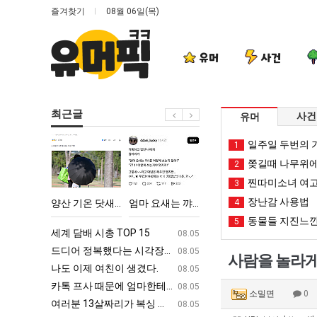
즐겨찾기
08월 06일(목)
유머
사건
최근글
사건
유머
양
엄
망
백
일주일 두번의 기
1
산
마
해
종
쫒길때 나무위에
2
기
요
가
원
찐따미소녀 여고
3
온
새
던
이
장난감 사용법
다고 깝치는데 어떻게 할까요?
양산 기온 닷새째 40도 넘겨…‘최고기온 42도 가능성도’
엄마 요새는 꺄! 를 어떻게 쓰는지 알아?
망해가던 장사를 살려낸 남자의 소울푸드 제육볶음의 위력 ㅋㅋ
4
백종원이 알려주는 
닷
는
장
알
동물들 지진느낀
5
새
꺄!
사
려
ㅋㅋ
세계 담배 시총 TOP 15
퇴사했다!!!!
08.05
08.05
째
를
를
주
업
드디어 정복했다는 시각장애 근황
서울 토박이 안재현 "왜 서울로 독립해
08.05
08.05
사람을 놀라게
40
어
살
는
g
나도 이제 여친이 생겼다.
양산 기온 닷새째 40도 넘겨…‘최고기온 42도 가능성
08.05
08.05
도
떻
려
가
카톡 프사 때문에 엄마한테 혼남;;
이번에 아마존이 오픈ai에 75조 투자한
08.05
08.05
소밀면
0
넘
게
낸
장
S
여러분 13살짜리가 복싱 좀 배웠다고 깝치는데 어떻게 할까요?
백종원이 알려주는 가장 최악의 창업과정 .
08.05
08.05