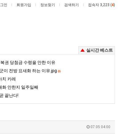
그인
회원가입
정보찾기
검색하기
접속자 3,223 (
4
)
실시간 베스트
망
백
복권 당첨금 수령을 안한 이유
해
종
군이 전방 요새화 하는 이유.jpg
(1)
가
원
아치 카레
던
이
대화 안한지 일주일째
 꺄! 를 어떻게 쓰는지 알아?
망해가던 장사를 살려낸 남자의 소울푸드 제육볶음의 위력 ㅋㅋ
백종원이 알려주는 가장 최악의 창업과정 .JPG
장
알
곧 끝난다!
사
려
5
퇴사했다!!!!
08.05
08.05
를
주
 근황
서울 토박이 안재현 "왜 서울로 독립해?"
08.05
08.05
살
는
다.
양산 기온 닷새째 40도 넘겨…‘최고기온 42도 가능성도’
08.05
08.05
려
가
혼남;;
이번에 아마존이 오픈ai에 75조 투자한 이유
08.05
08.05
07.05 04:00
낸
장
할까요?
백종원이 알려주는 가장 최악의 창업과정 .JPG
08.05
08.05