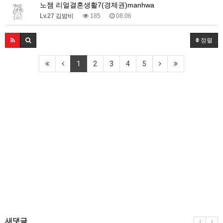
노잼 리얼결혼생활7(경제권)manhwa
Lv.27 김밤비
185
08.06
정렬
1
2
3
4
5
새댓글