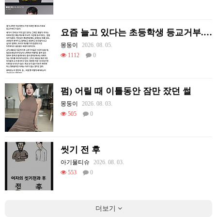
요즘 늘고 있다는 초등학생 등교거부.jpg
몽둥이
2026. 08. 05.
1112
0
펌) 어릴 때 이틀동안 잠만 잤던 썰
몽둥이
2026. 08. 03.
505
0
씻기 전 후
아기물티슈
2026. 08. 03.
553
0
더보기