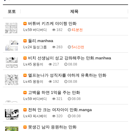
포토
제목
버튜버 키즈케 야이짱 만화
Lv.59 버디버디
182
41분전
둘리.manhwa
Lv.24 칠성그룹
283
5시간전
비치 선생님이 성교 강좌해주는 만화.manhwa
Lv.45 몽둥이
217
08.08
엘프눈나가 성직자를 야하게 유혹하는 만화
Lv.45 몽둥이
192
08.08
고백을 하면 1억을 주는 만화
Lv.59 버디버디
321
08.08
전혀 안 크는 여자아이 만화.manga
Lv.43 픽시베이
320
08.08
못생긴 남자 응원하는 만화