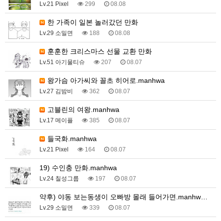
Lv.21 Pixel
299
08.08
한 가족이 일본 놀러갔던 만화
Lv.29 소밀면
188
08.08
훈훈한 크리스마스 선물 교환 만화
Lv.51 아기물티슈
207
08.07
왕가슴 아가씨와 꼴초 히어로.manhwa
Lv.27 김밤비
362
08.07
고블린의 여왕.manhwa
Lv.17 메이플
385
08.07
들국화.manhwa
Lv.21 Pixel
164
08.07
19) 수인충 만화.manhwa
Lv.24 칠성그룹
197
08.07
약후) 야동 보는동생이 오빠방 몰래 들어가면.manhw…
Lv.29 소밀면
339
08.07