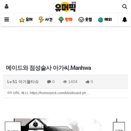
유머
사건
만화
웃썰
해외
핫
메이드와 점성술사 아가씨.Manhwa
Lv.51 아기물티슈
0
1404
0
URL 복사: https://humorpick.com/bbs/board.ph…