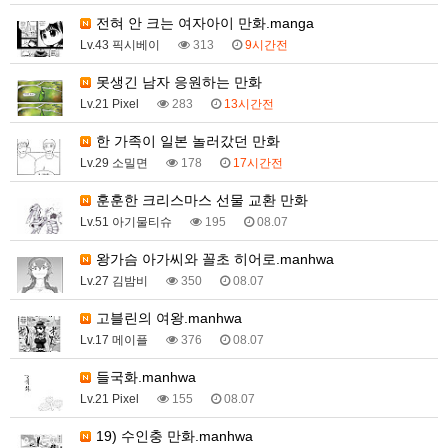
전혀 안 크는 여자아이 만화.manga
Lv.43 픽시베이
313
9시간전
못생긴 남자 응원하는 만화
Lv.21 Pixel
283
13시간전
한 가족이 일본 놀러갔던 만화
Lv.29 소밀면
178
17시간전
훈훈한 크리스마스 선물 교환 만화
Lv.51 아기물티슈
195
08.07
왕가슴 아가씨와 꼴초 히어로.manhwa
Lv.27 김밤비
350
08.07
고블린의 여왕.manhwa
Lv.17 메이플
376
08.07
들국화.manhwa
Lv.21 Pixel
155
08.07
19) 수인충 만화.manhwa