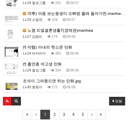
Lv.24 칠성그룹
191
08.07
약후) 야동 보는동생이 오빠방 몰래 들어가면.manhw…
Lv.29 소밀면
329
08.07
노잼 리얼결혼생활7(경제권)manhwa
Lv.27 김밤비
176
08.06
약혐) 아내의 헛소문 만화
Lv.24 라카라카
382
08.06
흡연충 여고생 만화
Lv.24 칠성그룹
334
08.06
조석이 그려줬으면 하는 만화.jpg
Lv.45 몽둥이
275
08.06
정렬
1
2
3
4
5