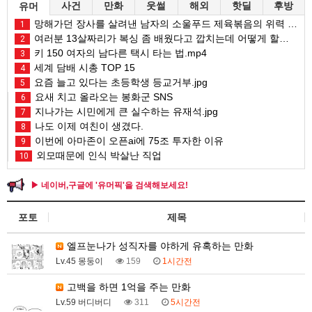
사건
만화
웃썰
해외
핫딜
후방
유머
망해가던 장사를 살려낸 남자의 소울푸드 제육볶음의 위력 ㅋㅋ
1
여러분 13살짜리가 복싱 좀 배웠다고 깝치는데 어떻게 할까요?
2
키 150 여자의 남다른 택시 타는 법.mp4
3
세계 담배 시총 TOP 15
4
요즘 늘고 있다는 초등학생 등교거부.jpg
5
요새 치고 올라오는 봉화군 SNS
6
지나가는 시민에게 큰 실수하는 유재석.jpg
7
나도 이제 여친이 생겼다.
8
이번에 아마존이 오픈ai에 75조 투자한 이유
9
외모때문에 인식 박살난 직업
10
▶ 네이버,구글에 '유머픽'을 검색해보세요!
포토
제목
엘프눈나가 성직자를 야하게 유혹하는 만화
Lv.45 몽둥이
159
1시간전
고백을 하면 1억을 주는 만화
Lv.59 버디버디
311
5시간전