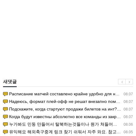
새댓글
Расписание матчей составлено крайне удобно для нашего часово…
08.07
Надеюсь, формат плей-офф не решат внезапно поменять. https:/…
08.07
Подскажите, когда стартуют продажи билетов на инт? https://g…
08.07
Когда будут известны абсолютно все команды из закрытых квали…
08.07
누가봐도 민둥 만들어서 탈북하는것들이나 뭔가 쳐들어오는 낌새를 미리 알아차리기 위함이지 저걸 전쟁준비라고 하…
08.06
유익해요 해외축구중계 링크 찾기 쉬워서 자주 와요. 참고로 무료스포츠중계 정보 확인할 때 출처 꼭 체크해요.…
08.05