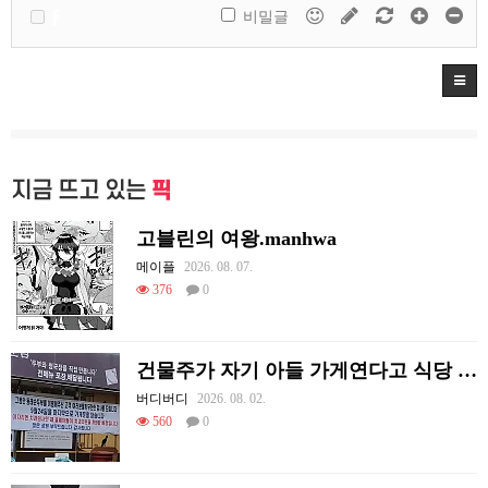
비밀글
지금 뜨고 있는
픽
고블린의 여왕.manhwa
메이플
2026. 08. 07.
376
0
건물주가 자기 아들 가게연다고 식당 폐업시킴
버디버디
2026. 08. 02.
560
0