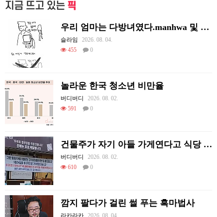
지금 뜨고 있는
픽
우리 엄마는 다방녀였다.manhwa 및 후기
슬라임
2026. 08. 04.
455
0
놀라운 한국 청소년 비만율
버디버디
2026. 08. 02.
591
0
건물주가 자기 아들 가게연다고 식당 폐업시킴
버디버디
2026. 08. 02.
610
0
깜지 팔다가 걸린 썰 푸는 흑마법사
라카라카
2026. 08. 04.