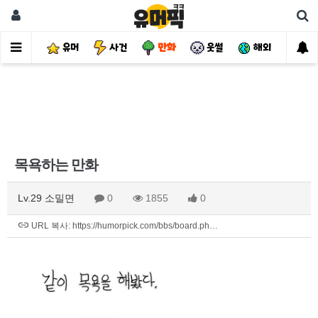
유머
사건
만화
웃썰
해외
핫
목욕하는 만화
Lv.29 소밀면
0
1855
0
URL 복사: https://humorpick.com/bbs/board.ph…