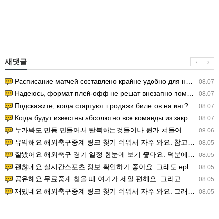
새댓글
Расписание матчей составлено крайне удобно для нашего часово…
08.07
Надеюсь, формат плей-офф не решат внезапно поменять. https:/…
08.07
Подскажите, когда стартуют продажи билетов на инт? https://g…
08.07
Когда будут известны абсолютно все команды из закрытых квали…
08.07
누가봐도 민둥 만들어서 탈북하는것들이나 뭔가 쳐들어오는 낌새를 미리 알아차리기 위함이지 저걸 전쟁준비라고 하…
08.06
유익해요 해외축구중계 링크 찾기 쉬워서 자주 와요. 참고로 무료스포츠중계 정보 확인할 때 출처 꼭 체크해요.…
08.05
잘봤어요 해외축구 경기 일정 한눈에 보기 좋아요. 덕분에 epl중계 볼 때 공식 중계 채널 먼저 찾아봐요. …
08.05
괜찮네요 실시간스포츠 정보 확인하기 좋아요. 그래도 epl중계 볼 때 공식 중계 채널 먼저 찾아봐요. 북마크…
08.05
공유해요 무료중계 찾을 때 여기가 제일 편해요. 그리고 무료스포츠중계 정보 확인할 때 출처 꼭 체크해요. 앞…
08.05
재밌네요 해외축구중계 링크 찾기 쉬워서 자주 와요. 그래서 해외축구중계도 정식 서비스로 봐야 안전해요. 다음…
08.05