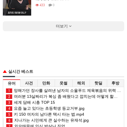
433
0
더보기
실시간 베스트
사건
만화
웃썰
해외
핫딜
후방
유머
망해가던 장사를 살려낸 남자의 소울푸드 제육볶음의 위력 ㅋㅋ
1
여러분 13살짜리가 복싱 좀 배웠다고 깝치는데 어떻게 할까요?
2
세계 담배 시총 TOP 15
3
요즘 늘고 있다는 초등학생 등교거부.jpg
4
키 150 여자의 남다른 택시 타는 법.mp4
5
지나가는 시민에게 큰 실수하는 유재석.jpg
6
외모때문에 인식 박살난 직업
7