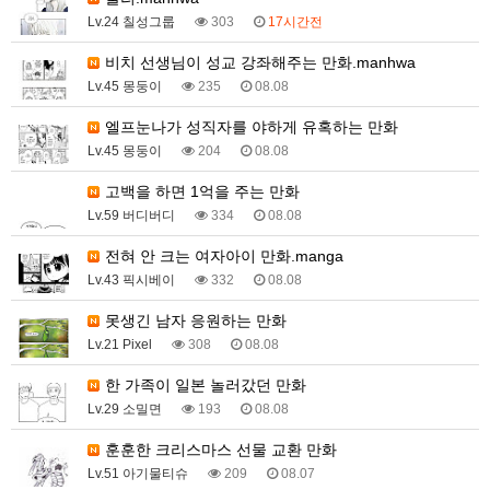
Lv.24 칠성그룹
303
17시간전
비치 선생님이 성교 강좌해주는 만화.manhwa
Lv.45 몽둥이
235
08.08
엘프눈나가 성직자를 야하게 유혹하는 만화
Lv.45 몽둥이
204
08.08
고백을 하면 1억을 주는 만화
Lv.59 버디버디
334
08.08
전혀 안 크는 여자아이 만화.manga
Lv.43 픽시베이
332
08.08
못생긴 남자 응원하는 만화
Lv.21 Pixel
308
08.08
한 가족이 일본 놀러갔던 만화
Lv.29 소밀면
193
08.08
훈훈한 크리스마스 선물 교환 만화
Lv.51 아기물티슈
209
08.07