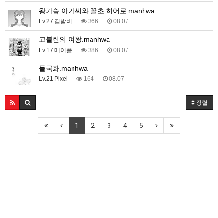
왕가슴 아가씨와 꼴초 히어로.manhwa
Lv.27 김밤비
366
08.07
고블린의 여왕.manhwa
Lv.17 메이플
386
08.07
들국화.manhwa
Lv.21 Pixel
164
08.07
정렬
1
2
3
4
5