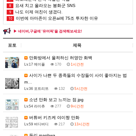
요새 치고 올라오는 봉화군 SNS
8
나도 이제 여친이 생겼다.
9
이번에 아마존이 오픈ai에 75조 투자한 이유
10
▶ 네이버,구글에 '유머픽'을 검색해보세요!
포토
제목
만화방에서 울컥하신 허영만 화백
Lv.17 메이플
170
1시간전
사이가 나쁜 두 종족들의 수장들이 사이 좋아지는 법
m…
Lv.36 포트리쯔
132
5시간전
소년 만화 보고 느끼는 점.jpg
Lv.54 라이츄
277
9시간전
버튜버 키즈케 야이짱 만화
Lv.59 버디버디
217
13시간전
둘리.manhwa