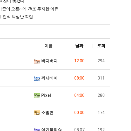
여친이 생겼다.
존이 오픈ai에 75조 투자한 이유
 인식 박살난 직업
이름
날짜
조회
버디버디
12:00
294
픽시베이
08:00
311
Pixel
04:00
280
소밀면
00:00
174
아기물티슈
08.07
192