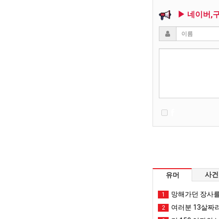
▶ 네이버,
사건
유머
망해가던 장사를
1
여러분 13살짜
2