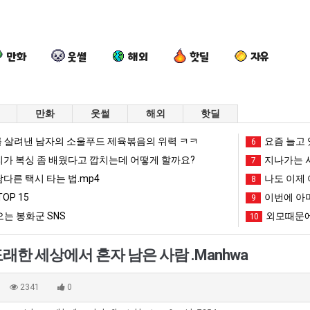
만화
웃썰
해외
핫딜
자유
만화
웃썰
해외
핫딜
여
엄
드
카
 살려낸 남자의 소울푸드 제육볶음의 위력 ㅋㅋ
요즘 늘고 
6
러
마
디
톡
리가 복싱 좀 배웠다고 깝치는데 어떻게 할까요?
지나가는 시
7
분
요
어
프
남다른 택시 타는 법.mp4
나도 이제 
8
13
새
정
사
OP 15
이번에 아마
도 넘겨…‘최고기온 42도 가능성도’
여러분 13살짜리가 복싱 좀 배웠다고 깝치는데 어떻게 할까요?
엄마 요새는 꺄! 를 어떻게 쓰는지 알아?
드디어 정복했다는 시각장애 근황
9
카톡 프사
살
는
복
때
는 봉화군 SNS
외모때문에
10
짜
꺄!
했
문
망해가던 장사를 살려낸 남자의 소울푸드 제육볶음의 위력 ㅋㅋ
세계 담배 시총 TOP 1
08.05
08.05
리
를
다
에
?"
외모때문에 인식 박살난 직업
드디어 정복했다는 시각장애
08.05
08.05
한 세상에서 혼자 남은 사람 .Manhwa
가
어
는
엄
도’
요즘 늘고 있다는 초등학생 등교거부.jpg
나도 이제 여친이 생겼
08.05
08.05
복
떻
시
마
 이유
엄마 요새는 꺄! 를 어떻게 쓰는지 알아?
카톡 프사 때문에 엄마한테 
08.05
08.05
2341
0
싱
게
각
한
JPG
요새 치고 올라오는 봉화군 SNS
여러분 13살짜리가 복싱 좀 배웠다고 깝치는데 어떻게 
08.05
08.05