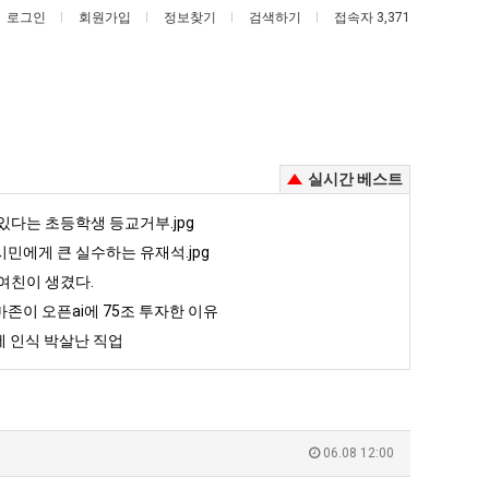
로그인
회원가입
정보찾기
검색하기
접속자 3,371
실시간 베스트
서
양
있다는 초등학생 등교거부.jpg
울
산
민에게 큰 실수하는 유재석.jpg
토
기
여친이 생겼다.
박
온
존이 오픈ai에 75조 투자한 이유
 때문에 엄마한테 혼남;;
서울 토박이 안재현 "왜 서울로 독립해?"
양산 기온 닷새째 40도 넘겨…‘최고기온 42도 가능성도’
이
닷
 인식 박살난 직업
안
새
5
퇴사했다!!!!
08.05
08.05
재
째
 근황
서울 토박이 안재현 "왜 서울로 독립해?"
08.05
08.05
현
40
다.
양산 기온 닷새째 40도 넘겨…‘최고기온 42도 가능성도’
08.05
08.05
"왜
도
혼남;;
이번에 아마존이 오픈ai에 75조 투자한 이유
08.05
08.05
06.08 12:00
서
넘
할까요?
백종원이 알려주는 가장 최악의 창업과정 .JPG
08.05
08.05