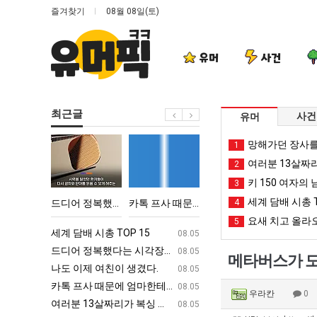
즐겨찾기
08월 08일(토)
유머
사건
최근글
사건
유머
드
카
서
양
망해가던 장사를
1
디
톡
울
산
여러분 13살짜
2
어
프
토
기
키 150 여자의 
3
정
사
박
온
세계 담배 시총 T
어떻게 쓰는지 알아?
드디어 정복했다는 시각장애 근황
카톡 프사 때문에 엄마한테 혼남;;
서울 토박이 안재현 "왜 서울로 독립해?"
4
양산 기온 닷새째 40
복
때
이
닷
요새 치고 올라오
5
했
문
안
새
ㅋㅋ
세계 담배 시총 TOP 15
퇴사했다!!!!
08.05
08.05
다
에
재
째
업
드디어 정복했다는 시각장애 근황
서울 토박이 안재현 "왜 서울로 독립해
08.05
08.05
메타버스가 도래
는
엄
현
40
g
나도 이제 여친이 생겼다.
양산 기온 닷새째 40도 넘겨…‘최고기온 42도 가능성
08.05
08.05
시
마
"왜
도
카톡 프사 때문에 엄마한테 혼남;;
이번에 아마존이 오픈ai에 75조 투자한
08.05
08.05
우라칸
0
각
한
서
넘
S
여러분 13살짜리가 복싱 좀 배웠다고 깝치는데 어떻게 할까요?
백종원이 알려주는 가장 최악의 창업과정 .
08.05
08.05