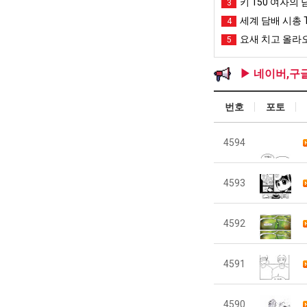
키 150 여자의 
3
세계 담배 시총 T
4
요새 치고 올라오
5
▶ 네이버,구
번호
포토
4594
4593
4592
4591
4590