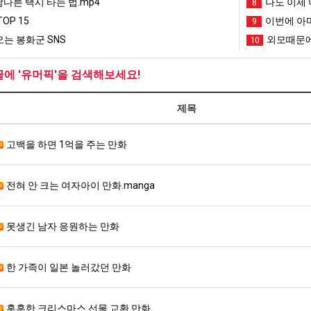
남다른 택시 타는 법.mp4
나도 이제 
8
OP 15
이번에 아마
9
는 봉화군 SNS
외모때문에
10
글에 '유머픽'을 검색해보세요!
제목
고백을 하면 1억을 주는 만화
전혀 안 크는 여자아이 만화.manga
못생긴 남자 응원하는 만화
한 가족이 일본 놀러갔던 만화
훈훈한 크리스마스 선물 교환 만화