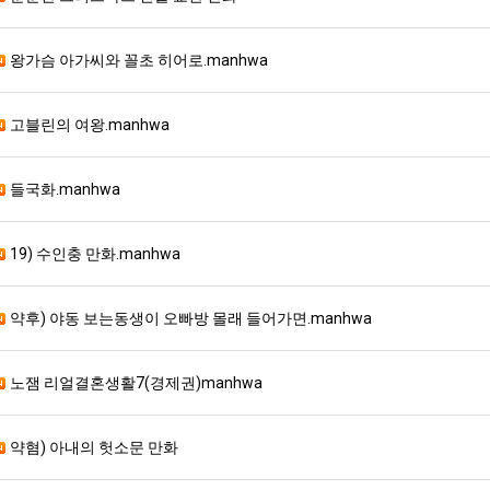
왕가슴 아가씨와 꼴초 히어로.manhwa
고블린의 여왕.manhwa
들국화.manhwa
19) 수인충 만화.manhwa
약후) 야동 보는동생이 오빠방 몰래 들어가면.manhwa
노잼 리얼결혼생활7(경제권)manhwa
약혐) 아내의 헛소문 만화