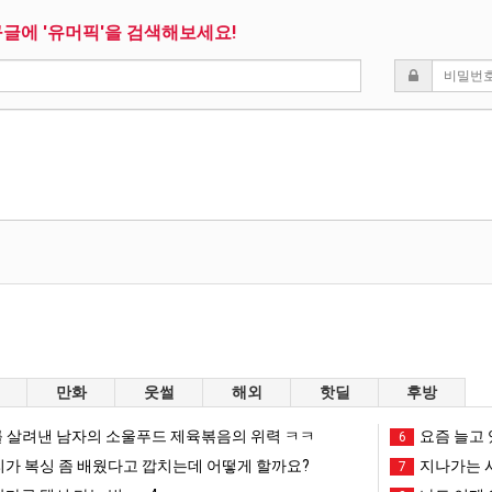
구글에 '유머픽'을 검색해보세요!
만화
웃썰
해외
핫딜
후방
 살려낸 남자의 소울푸드 제육볶음의 위력 ㅋㅋ
요즘 늘고 
6
리가 복싱 좀 배웠다고 깝치는데 어떻게 할까요?
지나가는 시
7