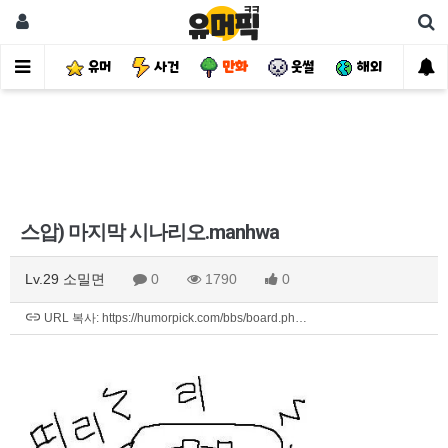
유머
사건
만화
웃썰
해외
핫
스압) 마지막 시나리오.manhwa
Lv.29 소밀면
0
1790
0
URL 복사: https://humorpick.com/bbs/board.ph…