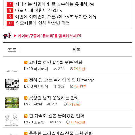
지나가는 시민에게 큰 실수하는 유재석.jpg
7
나도 이제 여친이 생겼다.
8
이번에 아마존이 오픈ai에 75조 투자한 이유
9
외모때문에 인식 박살난 직업
10
▶ 네이버,구글에 '유머픽'을 검색해보세요!
포토
제목
고백을 하면 1억을 주는 만화
Lv.59 버디버디
274
24초전
전혀 안 크는 여자아이 만화.manga
Lv.43 픽시베이
302
4시간전
못생긴 남자 응원하는 만화
Lv.21 Pixel
275
8시간전
한 가족이 일본 놀러갔던 만화
Lv.29 소밀면
166
12시간전
훈훈한 크리스마스 선물 교환 만화