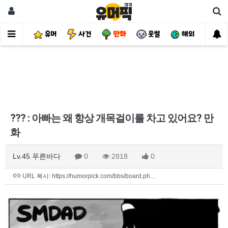
유머
사건
만화
웃썰
해외
핫
??? : 아빠는 왜 항상 개목걸이를 차고 있어요? 만
화
Lv.45 푸른바다
0
2818
0
URL 복사: https://humorpick.com/bbs/board.ph…