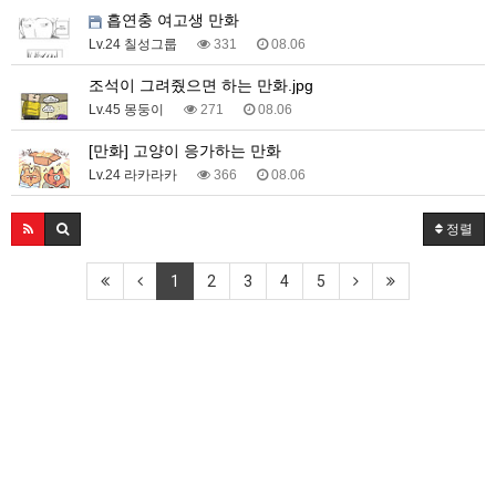
흡연충 여고생 만화
Lv.24 칠성그룹
331
08.06
조석이 그려줬으면 하는 만화.jpg
Lv.45 몽둥이
271
08.06
[만화] 고양이 응가하는 만화
Lv.24 라카라카
366
08.06
정렬
1
2
3
4
5