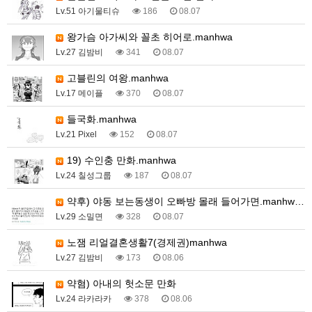
Lv.51 아기물티슈
186
08.07
왕가슴 아가씨와 꼴초 히어로.manhwa
Lv.27 김밤비
341
08.07
고블린의 여왕.manhwa
Lv.17 메이플
370
08.07
들국화.manhwa
Lv.21 Pixel
152
08.07
19) 수인충 만화.manhwa
Lv.24 칠성그룹
187
08.07
약후) 야동 보는동생이 오빠방 몰래 들어가면.manhw…
Lv.29 소밀면
328
08.07
노잼 리얼결혼생활7(경제권)manhwa
Lv.27 김밤비
173
08.06
약혐) 아내의 헛소문 만화
Lv.24 라카라카
378
08.06