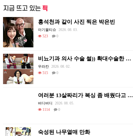
지금 뜨고 있는
픽
홍석천과 같이 사진 찍은 박은빈
아기물티슈
2026. 08. 03.
523
0
비뇨기과 의사 수술 썰)) 확대수술한 여러 셀럽들
우라칸
2026. 08. 02.
515
0
여러분 13살짜리가 복싱 좀 배웠다고 깝치는데 어떻게 할까요?
버디버디
2026. 08. 05.
1114
0
숙성된 나무열매 만화