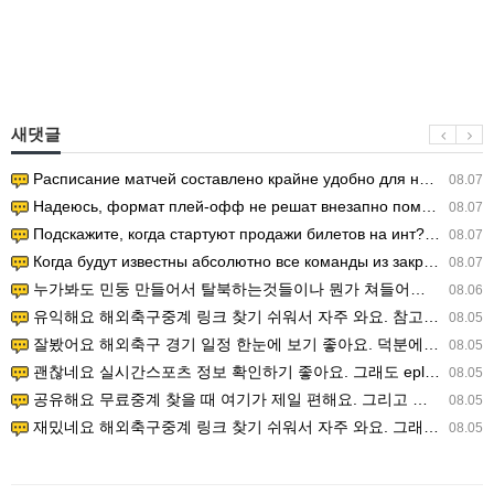
새댓글
Расписание матчей составлено крайне удобно для нашего часово…
08.07
Надеюсь, формат плей-офф не решат внезапно поменять. https:/…
08.07
Подскажите, когда стартуют продажи билетов на инт? https://g…
08.07
Когда будут известны абсолютно все команды из закрытых квали…
08.07
누가봐도 민둥 만들어서 탈북하는것들이나 뭔가 쳐들어오는 낌새를 미리 알아차리기 위함이지 저걸 전쟁준비라고 하…
08.06
유익해요 해외축구중계 링크 찾기 쉬워서 자주 와요. 참고로 무료스포츠중계 정보 확인할 때 출처 꼭 체크해요.…
08.05
잘봤어요 해외축구 경기 일정 한눈에 보기 좋아요. 덕분에 epl중계 볼 때 공식 중계 채널 먼저 찾아봐요. …
08.05
괜찮네요 실시간스포츠 정보 확인하기 좋아요. 그래도 epl중계 볼 때 공식 중계 채널 먼저 찾아봐요. 북마크…
08.05
공유해요 무료중계 찾을 때 여기가 제일 편해요. 그리고 무료스포츠중계 정보 확인할 때 출처 꼭 체크해요. 앞…
08.05
재밌네요 해외축구중계 링크 찾기 쉬워서 자주 와요. 그래서 해외축구중계도 정식 서비스로 봐야 안전해요. 다음…
08.05