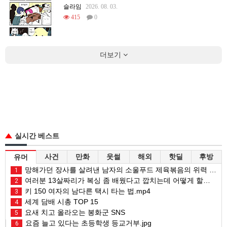
슬라임
2026. 08. 03.
415
0
더보기
실시간 베스트
사건
만화
웃썰
해외
핫딜
후방
유머
망해가던 장사를 살려낸 남자의 소울푸드 제육볶음의 위력 ㅋㅋ
1
여러분 13살짜리가 복싱 좀 배웠다고 깝치는데 어떻게 할까요?
2
키 150 여자의 남다른 택시 타는 법.mp4
3
세계 담배 시총 TOP 15
4
요새 치고 올라오는 봉화군 SNS
5
요즘 늘고 있다는 초등학생 등교거부.jpg
6