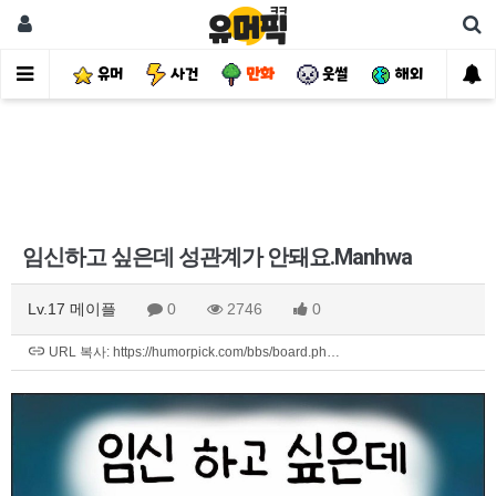
유머
사건
만화
웃썰
해외
핫
임신하고 싶은데 성관계가 안돼요.Manhwa
Lv.17 메이플
0
2746
0
URL 복사: https://humorpick.com/bbs/board.ph…