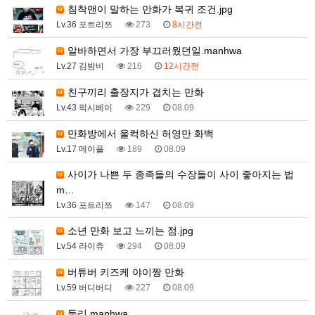
침착맨이 말하는 만화가 복귀 조건.jpg
Lv.36 포트리쯔
273
8시간전
알바하면서 가장 부끄러웠던일.manhwa
Lv.27 김밤비
216
12시간전
친구끼리 출장지가 겹치는 만화
Lv.43 픽시베이
229
08.09
만화방에서 울컥하신 허영만 화백
Lv.17 메이플
189
08.09
사이가 나쁜 두 종족들의 수장들이 사이 좋아지는 법
m…
Lv.36 포트리쯔
147
08.09
소년 만화 보고 느끼는 점.jpg
Lv.54 라이츄
294
08.09
버튜버 키즈케 야이짱 만화
Lv.59 버디버디
227
08.09
둘리.manhwa