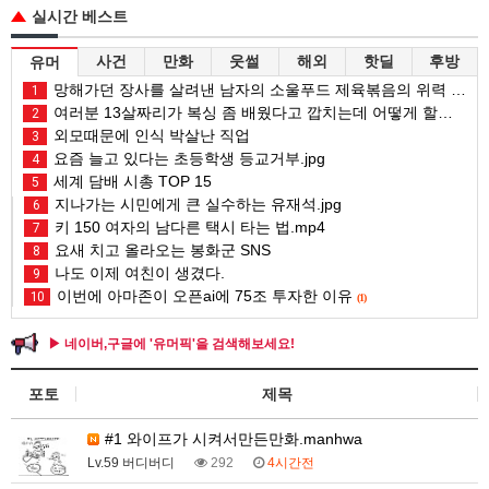
실시간 베스트
사건
만화
웃썰
해외
핫딜
후방
유머
망해가던 장사를 살려낸 남자의 소울푸드 제육볶음의 위력 ㅋㅋ
1
여러분 13살짜리가 복싱 좀 배웠다고 깝치는데 어떻게 할까요?
2
외모때문에 인식 박살난 직업
3
요즘 늘고 있다는 초등학생 등교거부.jpg
4
세계 담배 시총 TOP 15
5
지나가는 시민에게 큰 실수하는 유재석.jpg
6
키 150 여자의 남다른 택시 타는 법.mp4
7
요새 치고 올라오는 봉화군 SNS
8
나도 이제 여친이 생겼다.
9
이번에 아마존이 오픈ai에 75조 투자한 이유
10
(1)
▶ 네이버,구글에 '유머픽'을 검색해보세요!
포토
제목
#1 와이프가 시켜서만든만화.manhwa
Lv.59 버디버디
292
4시간전