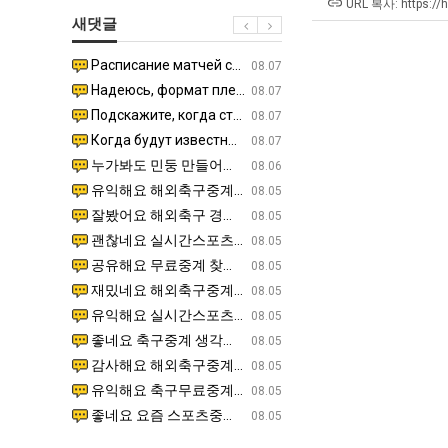
군
남
최
URL 복사: https://
새댓글
SNS
자
악
의
의
Расписание матчей составлено крайне удобно для нашего часово…
좋네요 해외축구중계 링크 찾기 쉬워서 자주 와요. 참고로 무료중계라도 저작권 지켜야죠. 계속 업데이트 부
08.04
08.07
소
창
Надеюсь, формат плей-офф не решат внезапно поменять. https:/…
감사해요 축구중계 생각할 때 도움 되는 팁이 많네요. 참고로 해외축구중계도 정식 서비스로 봐야 안전해요.
07.30
08.07
울
업
Подскажите, когда стартуют продажи билетов на инт? https://g…
좋네요 epl중계 일정 확인할 때 유용해요. 아무튼 축구중계 보면서 불법 사이트는 피해요. 다음 경
07.26
08.07
푸
과
Когда будут известны абсолютно все команды из закрытых квали…
감사해요 무료중계 찾을 때 여기가 제일 편해요. 그래도 무료스포츠중계 정보 확인할 때 출처 꼭 체크해요.
07.21
08.07
드
정
누가봐도 민둥 만들어서 탈북하는것들이나 뭔가 쳐들어오는 낌새를 미리 알아차리기 위함이지 저걸 전쟁준비라고 하…
좋네요 해외축구중계 링크 찾기 쉬워서 자주 와요. 그런데 epl중계 볼 때 공식 중계 채널 먼저 찾아봐요
07.17
08.06
제
.JPG
유익해요 해외축구중계 링크 찾기 쉬워서 자주 와요. 참고로 무료스포츠중계 정보 확인할 때 출처 꼭 체크해요.…
재밌네요 스포츠무료중계 정보 정리가 깔끔해요. 그리고 축구중계 보면서 불법 사이트는 피해요. 다음
08.05
육
잘봤어요 해외축구 경기 일정 한눈에 보기 좋아요. 덕분에 epl중계 볼 때 공식 중계 채널 먼저 찾아봐요. …
좋네요 무료스포츠중계 찾는데 시간 절약돼요. 아무튼 epl중계 볼 때 공식 중계 채널 먼저 찾아봐
08.05
볶
괜찮네요 실시간스포츠 정보 확인하기 좋아요. 그래도 epl중계 볼 때 공식 중계 채널 먼저 찾아봐요. 북마크…
공유해요 해외축구중계 링크 찾기 쉬워서 자주 와요. 아무튼 해외축구중계도 정식 서비스로 봐야 안전
08.05
음
공유해요 무료중계 찾을 때 여기가 제일 편해요. 그리고 무료스포츠중계 정보 확인할 때 출처 꼭 체크해요. 앞…
재밌네요 해외축구중계 링크 찾기 쉬워서 자주 와요. 아무튼 해외축구중계도 정식 서비스로 봐야 안전
08.05
의
재밌네요 해외축구중계 링크 찾기 쉬워서 자주 와요. 그래서 해외축구중계도 정식 서비스로 봐야 안전해요. 다음…
잘봤어요 epl중계 일정 확인할 때 유용해요. 그리고 스포츠무료중계 찾을 때 신뢰할 수 있는 곳만 
08.05
위
유익해요 실시간스포츠 정보 확인하기 좋아요. 덕분에 스포츠중계는 합법적인 경로로만 시청하려 해요. 좋은 정보…
좋네요 해외축구중계 링크 찾기 쉬워서 자주 와요. 그나저나 실시간스포츠 볼 때 공식 채널 우선 확인해요.
08.05
력
좋네요 축구중계 생각할 때 도움 되는 팁이 많네요. 그런데 해외축구중계도 정식 서비스로 봐야 안전해요. 다음…
도움돼요 축구무료중계 사이트 중에 여기가 최고예요. 그래도 스포츠무료중계 찾을 때 신뢰할 수 있는
08.05
ㅋ
감사해요 해외축구중계 링크 찾기 쉬워서 자주 와요. 어쨌든 축구무료중계도 합법적인 곳에서 봐야 마음 편해요.…
괜찮네요 실시간스포츠 정보 확인하기 좋아요. 덕분에 스포츠무료중계 찾을 때 신뢰할 수 있는 곳만 
08.05
ㅋ
유익해요 축구무료중계 사이트 중에 여기가 최고예요. 참고로 축구무료중계도 합법적인 곳에서 봐야 마음 편해요.…
괜찮네요 무료중계 찾을 때 여기가 제일 편해요. 그런데 해외축구 경기 볼 때 정식 스트리밍 서비스 이용해
08.05
좋네요 요즘 스포츠중계 볼 때마다 이 사이트 먼저 들어와요. 그나저나 epl중계 볼 때 공식 중계 채널 먼저…
잘봤어요 해외축구 경기 일정 한눈에 보기 좋아요. 그런데 무료중계라도 저작권 지켜야죠. 앞으로도 자주 들
08.05