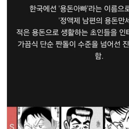
스타벅스 교환권 ·
AD
안내
금액권 매입 안내