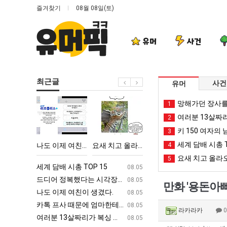
즐겨찾기
08월 08일(토)
유머
사건
최근글
사건
유머
나
요
망
백
망해가던 장사를
1
도
새
해
종
여러분 13살짜
2
이
치
가
원
키 150 여자의 
3
제
고
던
이
세계 담배 시총 T
 시각장애 근황
나도 이제 여친이 생겼다.
요새 치고 올라오는 봉화군 SNS
망해가던 장사를 살려낸 남자의 소울푸드 제육볶음의 위력 ㅋㅋ
4
백종원이 알려주는 
여
올
장
알
요새 치고 올라오
5
친
라
사
려
ㅋㅋ
세계 담배 시총 TOP 15
퇴사했다!!!!
08.05
08.05
이
오
를
주
업
드디어 정복했다는 시각장애 근황
서울 토박이 안재현 "왜 서울로 독립해
08.05
08.05
만화 '용돈아빠
생
는
살
는
g
나도 이제 여친이 생겼다.
양산 기온 닷새째 40도 넘겨…‘최고기온 42도 가능성
08.05
08.05
겼
봉
려
가
카톡 프사 때문에 엄마한테 혼남;;
이번에 아마존이 오픈ai에 75조 투자한
08.05
08.05
라카라카
다.
화
낸
장
S
여러분 13살짜리가 복싱 좀 배웠다고 깝치는데 어떻게 할까요?
백종원이 알려주는 가장 최악의 창업과정 .
08.05
08.05