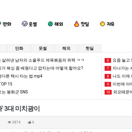
만화
웃썰
해외
핫딜
자유
만화
웃썰
해외
핫딜
세
드
나
요
 살려낸 남자의 소울푸드 제육볶음의 위력 ㅋㅋ
요즘 늘고 
6
계
디
도
새
리가 복싱 좀 배웠다고 깝치는데 어떻게 할까요?
지나가는 시
7
담
어
이
치
남다른 택시 타는 법.mp4
나도 이제 
8
배
정
제
고
OP 15
이번에 아마
가장 최악의 창업과정 .JPG
세계 담배 시총 TOP 15
드디어 정복했다는 시각장애 근황
나도 이제 여친이 생겼다.
9
요새 치
시
복
여
올
는 봉화군 SNS
외모때문에
10
총
했
친
라
망해가던 장사를 살려낸 남자의 소울푸드 제육볶음의 위력 ㅋㅋ
세계 담배 시총 TOP 1
08.05
08.05
TOP
다
이
오
?"
외모때문에 인식 박살난 직업
드디어 정복했다는 시각장애
08.05
08.05
' 3대 미치광이
15
는
생
는
도’
요즘 늘고 있다는 초등학생 등교거부.jpg
나도 이제 여친이 생겼
08.05
08.05
시
겼
봉
 이유
엄마 요새는 꺄! 를 어떻게 쓰는지 알아?
카톡 프사 때문에 엄마한테 
08.05
08.05
0
2874
0
각
다.
화
JPG
요새 치고 올라오는 봉화군 SNS
여러분 13살짜리가 복싱 좀 배웠다고 깝치는데 어떻게 
08.05
08.05