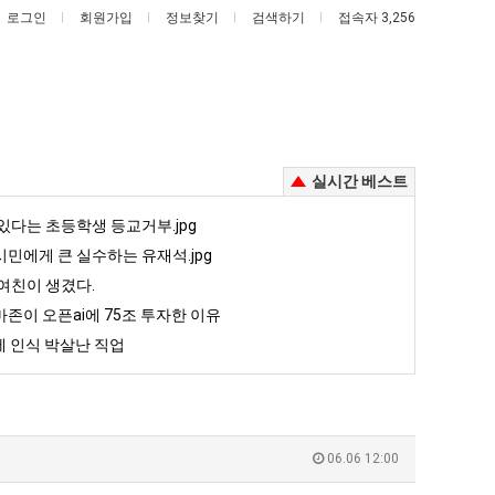
로그인
회원가입
정보찾기
검색하기
접속자 3,256
실시간 베스트
망
백
있다는 초등학생 등교거부.jpg
해
종
민에게 큰 실수하는 유재석.jpg
가
원
여친이 생겼다.
던
이
존이 오픈ai에 75조 투자한 이유
고 올라오는 봉화군 SNS
망해가던 장사를 살려낸 남자의 소울푸드 제육볶음의 위력 ㅋㅋ
백종원이 알려주는 가장 최악의 창업과정 .JPG
장
알
 인식 박살난 직업
사
려
5
퇴사했다!!!!
08.05
08.05
를
주
 근황
서울 토박이 안재현 "왜 서울로 독립해?"
08.05
08.05
살
는
다.
양산 기온 닷새째 40도 넘겨…‘최고기온 42도 가능성도’
08.05
08.05
려
가
혼남;;
이번에 아마존이 오픈ai에 75조 투자한 이유
08.05
08.05
06.06 12:00
낸
장
할까요?
백종원이 알려주는 가장 최악의 창업과정 .JPG
08.05
08.05