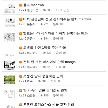
둘리.manhwa
Lv.24 칠성그룹
288
7시간전
비치 선생님이 성교 강좌해주는 만화.manhwa
Lv.45 몽둥이
221
08.08
엘프눈나가 성직자를 야하게 유혹하는 만화
Lv.45 몽둥이
194
08.08
고백을 하면 1억을 주는 만화
Lv.59 버디버디
323
08.08
전혀 안 크는 여자아이 만화.manga
Lv.43 픽시베이
323
08.08
못생긴 남자 응원하는 만화
Lv.21 Pixel
301
08.08
한 가족이 일본 놀러갔던 만화
Lv.29 소밀면
188
08.08
훈훈한 크리스마스 선물 교환 만화