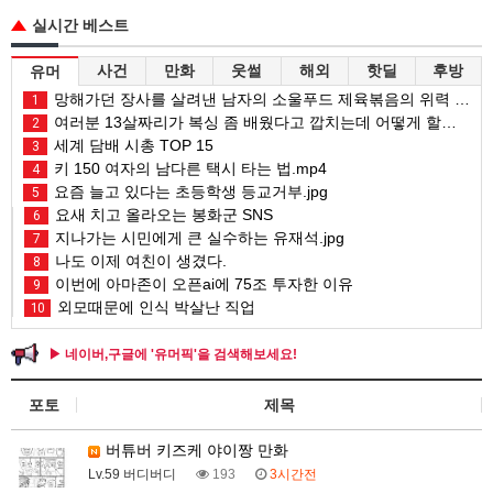
실시간 베스트
사건
만화
웃썰
해외
핫딜
후방
유머
망해가던 장사를 살려낸 남자의 소울푸드 제육볶음의 위력 ㅋㅋ
1
여러분 13살짜리가 복싱 좀 배웠다고 깝치는데 어떻게 할까요?
2
세계 담배 시총 TOP 15
3
키 150 여자의 남다른 택시 타는 법.mp4
4
요즘 늘고 있다는 초등학생 등교거부.jpg
5
요새 치고 올라오는 봉화군 SNS
6
지나가는 시민에게 큰 실수하는 유재석.jpg
7
나도 이제 여친이 생겼다.
8
이번에 아마존이 오픈ai에 75조 투자한 이유
9
외모때문에 인식 박살난 직업
10
▶ 네이버,구글에 '유머픽'을 검색해보세요!
포토
제목
버튜버 키즈케 야이짱 만화
Lv.59 버디버디
193
3시간전