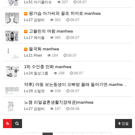
Lv.51 아기물티슈
207
08.07
왕가슴 아가씨와 꼴초 히어로.manhwa
Lv.27 김밤비
362
08.07
고블린의 여왕.manhwa
Lv.17 메이플
385
08.07
들국화.manhwa
Lv.21 Pixel
164
08.07
19) 수인충 만화.manhwa
Lv.24 칠성그룹
199
08.07
약후) 야동 보는동생이 오빠방 몰래 들어가면.manhw…
Lv.29 소밀면
339
08.07
노잼 리얼결혼생활7(경제권)manhwa
Lv.27 김밤비
187
08.06
정렬