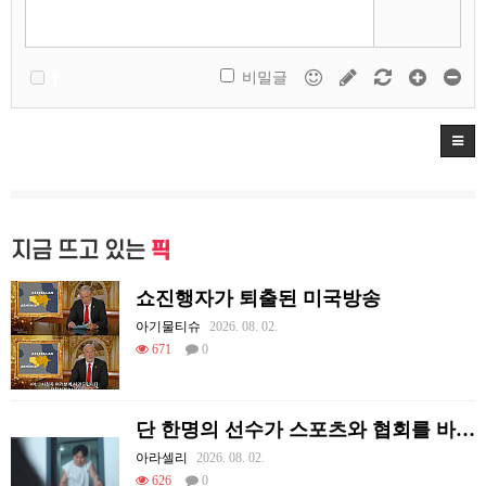
비밀글
지금 뜨고 있는
픽
쇼진행자가 퇴출된 미국방송
아기물티슈
2026. 08. 02.
671
0
단 한명의 선수가 스포츠와 협회를 바꿔 버린 사례.jpg
아라셀리
2026. 08. 02.
626
0