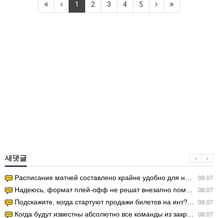
1
2
3
4
5
새댓글
Расписание матчей составлено крайне удобно для нашего часово…
08.07
Надеюсь, формат плей-офф не решат внезапно поменять. https:/…
08.07
Подскажите, когда стартуют продажи билетов на инт? https://g…
08.07
Когда будут известны абсолютно все команды из закрытых квали…
08.07