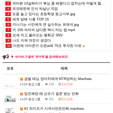
여러분 13살짜리가 복싱 좀 배웠다고 깝치는데 어떻게 할까요?
2
외모때문에 인식 박살난 직업
3
요즘 늘고 있다는 초등학생 등교거부.jpg
4
세계 담배 시총 TOP 15
5
지나가는 시민에게 큰 실수하는 유재석.jpg
6
키 150 여자의 남다른 택시 타는 법.mp4
7
요새 치고 올라오는 봉화군 SNS
8
나도 이제 여친이 생겼다.
9
이번에 아마존이 오픈ai에 75조 투자한 이유
10
(1)
▶ 네이버,구글에 '유머픽'을 검색해보세요!
포토
제목
금발 태닝 양아치에게 NTR당하는.Manhwa
Lv.24 칠성그룹
159
1시간전
임진왜란 때 선조가 질문 받는 만화
Lv.24 칠성그룹
301
5시간전
#1 와이프가 시켜서만든만화.manhwa