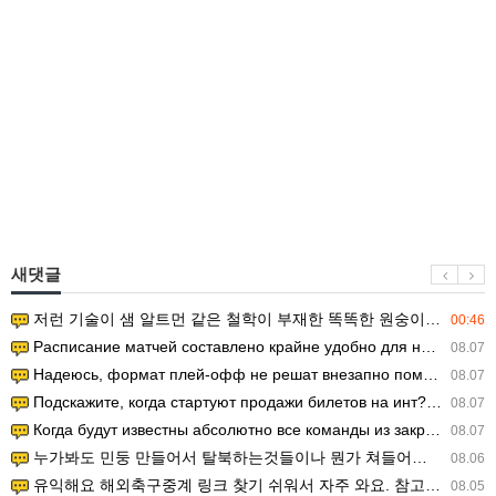
새댓글
저런 기술이 샘 알트먼 같은 철학이 부재한 똑똑한 원숭이에게 있다는게 문제.
00:46
Расписание матчей составлено крайне удобно для нашего часово…
08.07
Надеюсь, формат плей-офф не решат внезапно поменять. https:/…
08.07
Подскажите, когда стартуют продажи билетов на инт? https://g…
08.07
Когда будут известны абсолютно все команды из закрытых квали…
08.07
누가봐도 민둥 만들어서 탈북하는것들이나 뭔가 쳐들어오는 낌새를 미리 알아차리기 위함이지 저걸 전쟁준비라고 하…
08.06
유익해요 해외축구중계 링크 찾기 쉬워서 자주 와요. 참고로 무료스포츠중계 정보 확인할 때 출처 꼭 체크해요.…
08.05