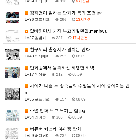
Lv.59 버디버디
320
9시간전
침착맨이 말하는 만화가 복귀 조건.jpg
Lv.36 포트리쯔
296
13시간전
알바하면서 가장 부끄러웠던일.manhwa
Lv.27 김밤비
237
17시간전
친구끼리 출장지가 겹치는 만화
Lv.43 픽시베이
252
08.09
만화방에서 울컥하신 허영만 화백
Lv.17 메이플
212
08.09
사이가 나쁜 두 종족들의 수장들이 사이 좋아지는 법
m…
Lv.36 포트리쯔
157
08.09
소년 만화 보고 느끼는 점.jpg
Lv.54 라이츄
305
08.09
버튜버 키즈케 야이짱 만화
Lv.59 버디버디
237
08.09