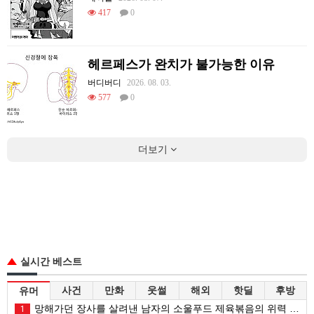
417
0
헤르페스가 완치가 불가능한 이유
버디버디
2026. 08. 03.
577
0
더보기
실시간 베스트
사건
만화
웃썰
해외
핫딜
후방
유머
망해가던 장사를 살려낸 남자의 소울푸드 제육볶음의 위력 ㅋㅋ
1