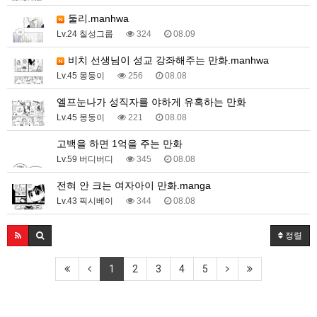
둘리.manhwa
Lv.24 칠성그룹
324
08.09
비치 선생님이 성교 강좌해주는 만화.manhwa
Lv.45 몽둥이
256
08.08
엘프눈나가 성직자를 야하게 유혹하는 만화
Lv.45 몽둥이
221
08.08
고백을 하면 1억을 주는 만화
Lv.59 버디버디
345
08.08
전혀 안 크는 여자아이 만화.manga
Lv.43 픽시베이
344
08.08
정렬
1
2
3
4
5