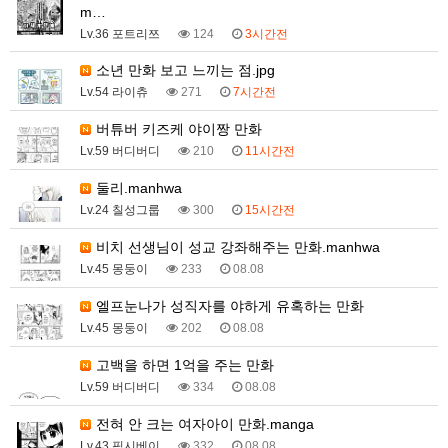
m…
Lv.36 포트리쯔
124
3시간전
소년 만화 보고 느끼는 점.jpg
Lv.54 라이츄
271
7시간전
버튜버 키즈케 야이짱 만화
Lv.59 버디버디
210
11시간전
둘리.manhwa
Lv.24 칠성그룹
300
15시간전
비치 선생님이 성교 강좌해주는 만화.manhwa
Lv.45 몽둥이
233
08.08
엘프눈나가 성직자를 야하게 유혹하는 만화
Lv.45 몽둥이
202
08.08
고백을 하면 1억을 주는 만화
Lv.59 버디버디
334
08.08
전혀 안 크는 여자아이 만화.manga
Lv.43 픽시베이
332
08.08