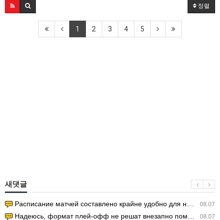
정렬
1
2
3
4
5
새댓글
Расписание матчей составлено крайне удобно для нашего часово…
08.07
Надеюсь, формат плей-офф не решат внезапно поменять. https:/…
08.07