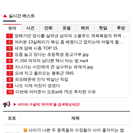
실시간 베스트
사건
만화
웃썰
해외
핫딜
후방
유머
망해가던 장사를 살려낸 남자의 소울푸드 제육볶음의 위력 ㅋㅋ
1
여러분 13살짜리가 복싱 좀 배웠다고 깝치는데 어떻게 할까요?
2
세계 담배 시총 TOP 15
3
요즘 늘고 있다는 초등학생 등교거부.jpg
4
키 150 여자의 남다른 택시 타는 법.mp4
5
지나가는 시민에게 큰 실수하는 유재석.jpg
6
요새 치고 올라오는 봉화군 SNS
7
외모때문에 인식 박살난 직업
8
나도 이제 여친이 생겼다.
9
이번에 아마존이 오픈ai에 75조 투자한 이유
10
▶ 네이버,구글에 '유머픽'을 검색해보세요!
포토
제목
사이가 나쁜 두 종족들의 수장들이 사이 좋아지는 법