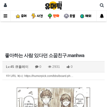
유머
사건
만화
웃썰
해외
핫
좋아하는 사람 있다던 소꿉친구.manhwa
Lv.45 큐플레이
0
2931
0
URL 복사: https://humorpick.com/bbs/board.ph…