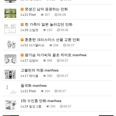
못생긴 남자 응원하는 만화
Lv.21 Pixel
307
08.08
한 가족이 일본 놀러갔던 만화
Lv.29 소밀면
193
08.08
훈훈한 크리스마스 선물 교환 만화
Lv.51 아기물티슈
208
08.07
왕가슴 아가씨와 꼴초 히어로.manhwa
Lv.27 김밤비
366
08.07
고블린의 여왕.manhwa
Lv.17 메이플
386
08.07
들국화.manhwa
Lv.21 Pixel
164
08.07
19) 수인충 만화.manhwa
Lv.24 칠성그룹
200
08.07