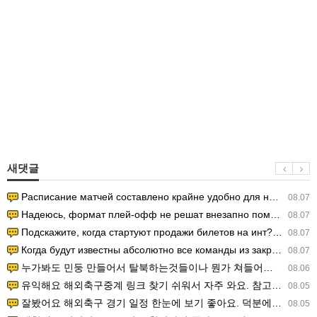
새댓글
Расписание матчей составлено крайне удобно для нашего часово…
08.07
Надеюсь, формат плей-офф не решат внезапно поменять. https:/…
08.07
Подскажите, когда стартуют продажи билетов на инт? https://g…
08.07
Когда будут известны абсолютно все команды из закрытых квали…
08.07
누가봐도 민둥 만들어서 탈북하는것들이나 뭔가 쳐들어오는 낌새를 미리 알아차리기 위함이지 저걸 전쟁준비라고 하…
08.06
유익해요 해외축구중계 링크 찾기 쉬워서 자주 와요. 참고로 무료스포츠중계 정보 확인할 때 출처 꼭 체크해요.…
08.05
잘봤어요 해외축구 경기 일정 한눈에 보기 좋아요. 덕분에 epl중계 볼 때 공식 중계 채널 먼저 찾아봐요. …
08.05