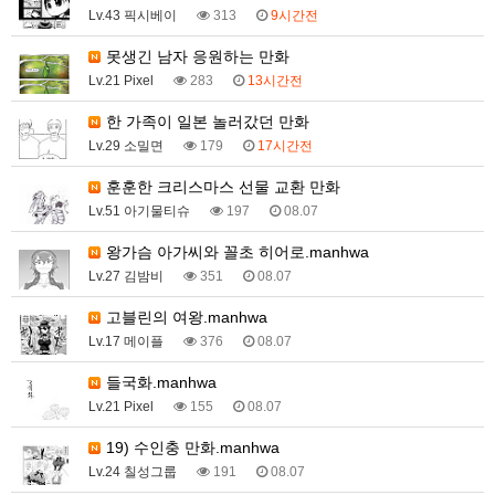
Lv.43 픽시베이
313
9시간전
못생긴 남자 응원하는 만화
Lv.21 Pixel
283
13시간전
한 가족이 일본 놀러갔던 만화
Lv.29 소밀면
179
17시간전
훈훈한 크리스마스 선물 교환 만화
Lv.51 아기물티슈
197
08.07
왕가슴 아가씨와 꼴초 히어로.manhwa
Lv.27 김밤비
351
08.07
고블린의 여왕.manhwa
Lv.17 메이플
376
08.07
들국화.manhwa
Lv.21 Pixel
155
08.07
19) 수인충 만화.manhwa
Lv.24 칠성그룹
191
08.07