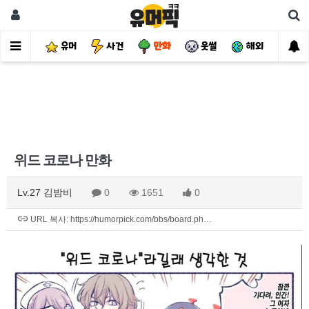
유머
사건
만화
웃썰
해외
핫
위드 코로나 만화
Lv.27 김밤비
0
1651
0
URL 복사: https://humorpick.com/bbs/board.ph…