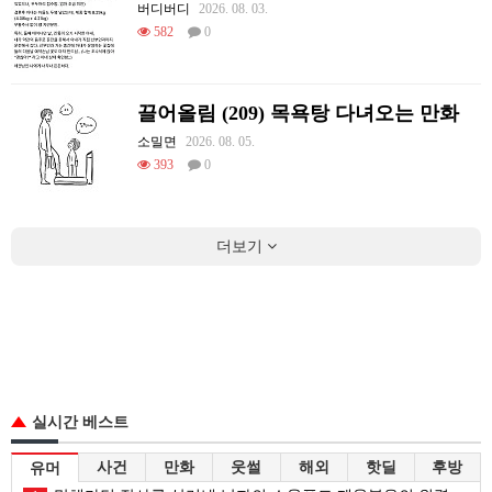
버디버디
2026. 08. 03.
582
0
끌어올림 (209) 목욕탕 다녀오는 만화
소밀면
2026. 08. 05.
393
0
더보기
실시간 베스트
사건
만화
웃썰
해외
핫딜
후방
유머