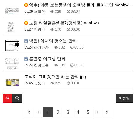
약후) 야동 보는동생이 오빠방 몰래 들어가면.manhw…
Lv.29 소밀면
329
08.07
노잼 리얼결혼생활7(경제권)manhwa
Lv.27 김밤비
176
08.06
약혐) 아내의 헛소문 만화
Lv.24 라카라카
382
08.06
흡연충 여고생 만화
Lv.24 칠성그룹
334
08.06
조석이 그려줬으면 하는 만화.jpg
Lv.45 몽둥이
275
08.06
정렬
1
2
3
4
5