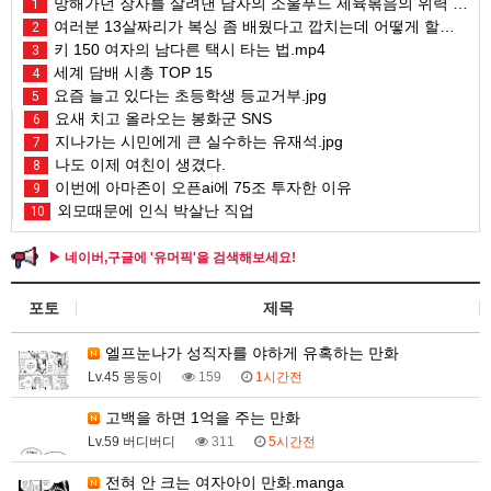
망해가던 장사를 살려낸 남자의 소울푸드 제육볶음의 위력 ㅋㅋ
1
여러분 13살짜리가 복싱 좀 배웠다고 깝치는데 어떻게 할까요?
2
키 150 여자의 남다른 택시 타는 법.mp4
3
세계 담배 시총 TOP 15
4
요즘 늘고 있다는 초등학생 등교거부.jpg
5
요새 치고 올라오는 봉화군 SNS
6
지나가는 시민에게 큰 실수하는 유재석.jpg
7
나도 이제 여친이 생겼다.
8
이번에 아마존이 오픈ai에 75조 투자한 이유
9
외모때문에 인식 박살난 직업
10
▶ 네이버,구글에 '유머픽'을 검색해보세요!
포토
제목
엘프눈나가 성직자를 야하게 유혹하는 만화
Lv.45 몽둥이
159
1시간전
고백을 하면 1억을 주는 만화
Lv.59 버디버디
311
5시간전
전혀 안 크는 여자아이 만화.manga