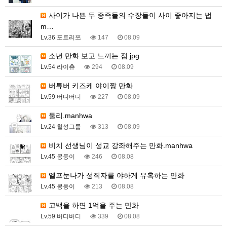
사이가 나쁜 두 종족들의 수장들이 사이 좋아지는 법
m…
Lv.36 포트리쯔
147
08.09
소년 만화 보고 느끼는 점.jpg
Lv.54 라이츄
294
08.09
버튜버 키즈케 야이짱 만화
Lv.59 버디버디
227
08.09
둘리.manhwa
Lv.24 칠성그룹
313
08.09
비치 선생님이 성교 강좌해주는 만화.manhwa
Lv.45 몽둥이
246
08.08
엘프눈나가 성직자를 야하게 유혹하는 만화
Lv.45 몽둥이
213
08.08
고백을 하면 1억을 주는 만화
Lv.59 버디버디
339
08.08