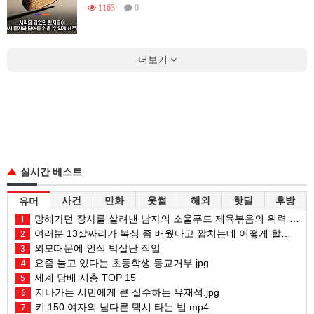
1163
0
더보기
실시간 베스트
사건
만화
웃썰
해외
핫딜
후방
유머
망해가던 장사를 살려낸 남자의 소울푸드 제육볶음의 위력 ㅋㅋ
1
여러분 13살짜리가 복싱 좀 배웠다고 깝치는데 어떻게 할까요?
2
외모때문에 인식 박살난 직업
3
요즘 늘고 있다는 초등학생 등교거부.jpg
4
세계 담배 시총 TOP 15
5
지나가는 시민에게 큰 실수하는 유재석.jpg
6
키 150 여자의 남다른 택시 타는 법.mp4
7