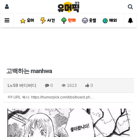
유머
사건
만화
웃썰
해외
핫
고백하는 manhwa
Lv.59 버디버디
0
1613
0
URL 복사: https://humorpick.com/bbs/board.ph…