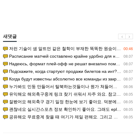
새댓글
저런 기술이 샘 알트먼 같은 철학이 부재한 똑똑한 원숭이에게 있다는게 문제.
00:46
Расписание матчей составлено крайне удобно для нашего часово…
08.07
Надеюсь, формат плей-офф не решат внезапно поменять. https:/…
08.07
Подскажите, когда стартуют продажи билетов на инт? https://g…
08.07
Когда будут известны абсолютно все команды из закрытых квали…
08.07
누가봐도 민둥 만들어서 탈북하는것들이나 뭔가 쳐들어오는 낌새를 미리 알아차리기 위함이지 저걸 전쟁준비라고 하…
08.06
유익해요 해외축구중계 링크 찾기 쉬워서 자주 와요. 참고로 무료스포츠중계 정보 확인할 때 출처 꼭 체크해요.…
08.05
잘봤어요 해외축구 경기 일정 한눈에 보기 좋아요. 덕분에 epl중계 볼 때 공식 중계 채널 먼저 찾아봐요. …
08.05
괜찮네요 실시간스포츠 정보 확인하기 좋아요. 그래도 epl중계 볼 때 공식 중계 채널 먼저 찾아봐요. 북마크…
08.05
공유해요 무료중계 찾을 때 여기가 제일 편해요. 그리고 무료스포츠중계 정보 확인할 때 출처 꼭 체크해요. 앞…
08.05