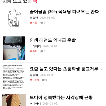
지금 뜨고 있는
픽
끌어올림 (209) 목욕탕 다녀오는 만화
소밀면
2026. 08. 05.
431
0
인생 레전드 역대급 운빨
버디버디
2026. 08. 04.
640
0
요즘 늘고 있다는 초등학생 등교거부.jpg
몽둥이
2026. 08. 05.
1399
0
드디어 정복했다는 시각장애 근황
버디버디
2026. 08. 05.