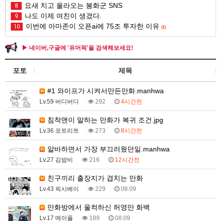
요새 치고 올라오는 봉화군 SNS
8
나도 이제 여친이 생겼다.
9
이번에 아마존이 오픈ai에 75조 투자한 이유
10
(1)
▶ 네이버,구글에 '유머픽'을 검색해보세요!
포토
제목
#1 와이프가 시켜서만든만화.manhwa
Lv.59 버디버디
292
4시간전
침착맨이 말하는 만화가 복귀 조건.jpg
Lv.36 포트리쯔
273
8시간전
알바하면서 가장 부끄러웠던일.manhwa
Lv.27 김밤비
216
12시간전
친구끼리 출장지가 겹치는 만화
Lv.43 픽시베이
229
08.09
만화방에서 울컥하신 허영만 화백
Lv.17 메이플
189
08.09