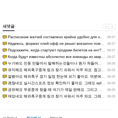
새댓글
Расписание матчей составлено крайне удобно для нашего часово…
08.07
Надеюсь, формат плей-офф не решат внезапно поменять. https:/…
08.07
Подскажите, когда стартуют продажи билетов на инт? https://g…
08.07
Когда будут известны абсолютно все команды из закрытых квали…
08.07
누가봐도 민둥 만들어서 탈북하는것들이나 뭔가 쳐들어오는 낌새를 미리 알아차리기 위함이지 저걸 전쟁준비라고 하…
08.06
유익해요 해외축구중계 링크 찾기 쉬워서 자주 와요. 참고로 무료스포츠중계 정보 확인할 때 출처 꼭 체크해요.…
08.05
잘봤어요 해외축구 경기 일정 한눈에 보기 좋아요. 덕분에 epl중계 볼 때 공식 중계 채널 먼저 찾아봐요. …
08.05
괜찮네요 실시간스포츠 정보 확인하기 좋아요. 그래도 epl중계 볼 때 공식 중계 채널 먼저 찾아봐요. 북마크…
08.05
공유해요 무료중계 찾을 때 여기가 제일 편해요. 그리고 무료스포츠중계 정보 확인할 때 출처 꼭 체크해요. 앞…
08.05
재밌네요 해외축구중계 링크 찾기 쉬워서 자주 와요. 그래서 해외축구중계도 정식 서비스로 봐야 안전해요. 다음…
08.05