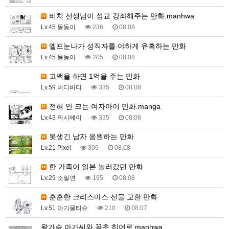
비치 선생님이 성교 강좌해주는 만화.manhwa
Lv.45 몽둥이
236
08.08
엘프눈나가 성직자를 야하게 유혹하는 만화
Lv.45 몽둥이
205
08.08
고백을 하면 1억을 주는 만화
Lv.59 버디버디
335
08.08
전혀 안 크는 여자아이 만화.manga
Lv.43 픽시베이
335
08.08
못생긴 남자 응원하는 만화
Lv.21 Pixel
309
08.08
한 가족이 일본 놀러갔던 만화
Lv.29 소밀면
195
08.08
훈훈한 크리스마스 선물 교환 만화
Lv.51 아기물티슈
210
08.07
왕가슴 아가씨와 꼴초 히어로.manhwa