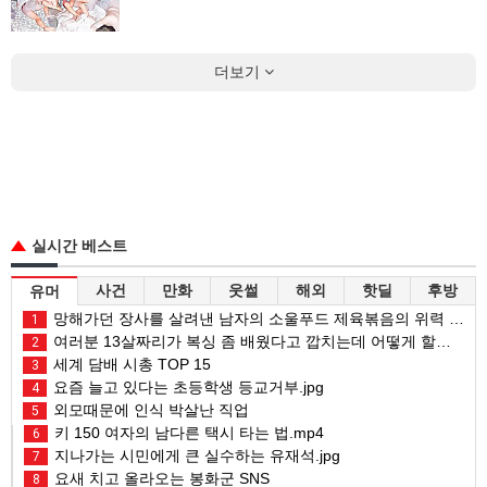
더보기
실시간 베스트
사건
만화
웃썰
해외
핫딜
후방
유머
망해가던 장사를 살려낸 남자의 소울푸드 제육볶음의 위력 ㅋㅋ
1
여러분 13살짜리가 복싱 좀 배웠다고 깝치는데 어떻게 할까요?
2
세계 담배 시총 TOP 15
3
요즘 늘고 있다는 초등학생 등교거부.jpg
4
외모때문에 인식 박살난 직업
5
키 150 여자의 남다른 택시 타는 법.mp4
6
지나가는 시민에게 큰 실수하는 유재석.jpg
7
요새 치고 올라오는 봉화군 SNS
8