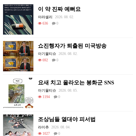
이 약 진짜 예뻐요
아라셀리
2026. 08. 02.
636
0
쇼진행자가 퇴출된 미국방송
아기물티슈
2026. 08. 02.
692
0
요새 치고 올라오는 봉화군 SNS
아기물티슈
2026. 08. 05.
1194
0
조상님들 열대야 피서법
라이츄
2026. 08. 04.
1027
0