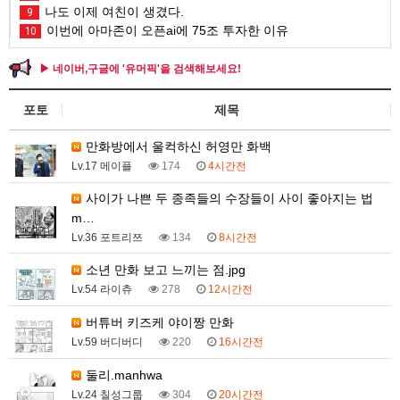
나도 이제 여친이 생겼다.
9
이번에 아마존이 오픈ai에 75조 투자한 이유
10
▶ 네이버,구글에 '유머픽'을 검색해보세요!
포토
제목
만화방에서 울컥하신 허영만 화백
Lv.17 메이플
174
4시간전
사이가 나쁜 두 종족들의 수장들이 사이 좋아지는 법
m…
Lv.36 포트리쯔
134
8시간전
소년 만화 보고 느끼는 점.jpg
Lv.54 라이츄
278
12시간전
버튜버 키즈케 야이짱 만화
Lv.59 버디버디
220
16시간전
둘리.manhwa
Lv.24 칠성그룹
304
20시간전