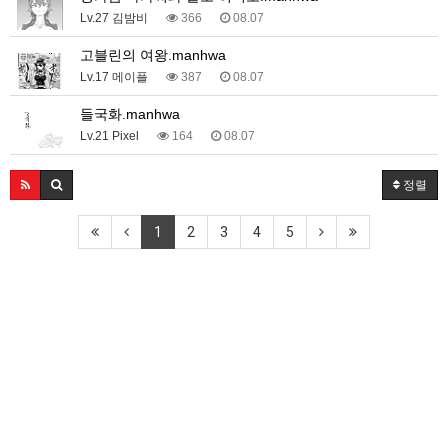
Lv.27 김밤비
366
08.07
고블린의 여왕.manhwa
Lv.17 메이플
387
08.07
들국화.manhwa
Lv.21 Pixel
164
08.07
정렬
1
2
3
4
5