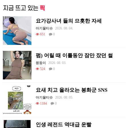
지금 뜨고 있는
픽
요가강사녀 들의 므흣한 자세
아기물티슈
2026. 08. 04.
651
0
펌) 어릴 때 이틀동안 잠만 잤던 썰
몽둥이
2026. 08. 03.
524
0
요새 치고 올라오는 봉화군 SNS
아기물티슈
2026. 08. 05.
1184
0
인생 레전드 역대급 운빨