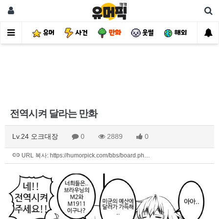
유머
사건
만화
웃썰
해외
핫
전역시켜 달라는 만화
Lv.24 오크대장
0
2889
0
URL 복사: https://humorpick.com/bbs/board.ph…