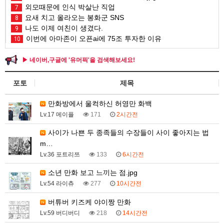
외모때문에 인식 박살난 직업
7
요새 치고 올라오는 봉화군 SNS
8
나도 이제 여친이 생겼다.
9
이번에 아마존이 오픈ai에 75조 투자한 이유
10
▶ 네이버,구글에 '유머픽'을 검색해보세요!
포토
제목
만화방에서 울컥하신 허영만 화백
Lv.17 메이플
171
2시간전
사이가 나쁜 두 종족들의 수장들이 사이 좋아지는 법
m…
Lv.36 포트리쯔
133
6시간전
소년 만화 보고 느끼는 점.jpg
Lv.54 라이츄
277
10시간전
버튜버 키즈케 야이짱 만화
Lv.59 버디버디
218
14시간전