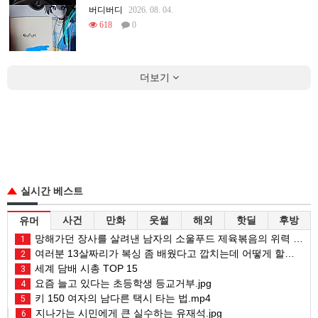
버디버디
2026. 08. 04.
618
0
더보기
실시간 베스트
사건
만화
웃썰
해외
핫딜
후방
유머
망해가던 장사를 살려낸 남자의 소울푸드 제육볶음의 위력 ㅋㅋ
1
여러분 13살짜리가 복싱 좀 배웠다고 깝치는데 어떻게 할까요?
2
세계 담배 시총 TOP 15
3
요즘 늘고 있다는 초등학생 등교거부.jpg
4
키 150 여자의 남다른 택시 타는 법.mp4
5
지나가는 시민에게 큰 실수하는 유재석.jpg
6