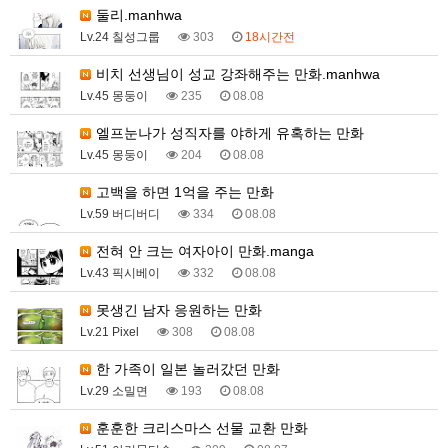
둘리.manhwa
Lv.24 칠성그룹
303
18시간전
비치 선생님이 성교 강좌해주는 만화.manhwa
Lv.45 몽둥이
235
08.08
엘프눈나가 성직자를 야하게 유혹하는 만화
Lv.45 몽둥이
204
08.08
고백을 하면 1억을 주는 만화
Lv.59 버디버디
334
08.08
전혀 안 크는 여자아이 만화.manga
Lv.43 픽시베이
332
08.08
못생긴 남자 응원하는 만화
Lv.21 Pixel
308
08.08
한 가족이 일본 놀러갔던 만화
Lv.29 소밀면
193
08.08
훈훈한 크리스마스 선물 교환 만화