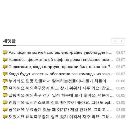
새댓글
Расписание матчей составлено крайне удобно для нашего часово…
08.07
Надеюсь, формат плей-офф не решат внезапно поменять. https:/…
08.07
Подскажите, когда стартуют продажи билетов на инт? https://g…
08.07
Когда будут известны абсолютно все команды из закрытых квали…
08.07
누가봐도 민둥 만들어서 탈북하는것들이나 뭔가 쳐들어오는 낌새를 미리 알아차리기 위함이지 저걸 전쟁준비라고 하…
08.06
유익해요 해외축구중계 링크 찾기 쉬워서 자주 와요. 참고로 무료스포츠중계 정보 확인할 때 출처 꼭 체크해요.…
08.05
잘봤어요 해외축구 경기 일정 한눈에 보기 좋아요. 덕분에 epl중계 볼 때 공식 중계 채널 먼저 찾아봐요. …
08.05
괜찮네요 실시간스포츠 정보 확인하기 좋아요. 그래도 epl중계 볼 때 공식 중계 채널 먼저 찾아봐요. 북마크…
08.05
공유해요 무료중계 찾을 때 여기가 제일 편해요. 그리고 무료스포츠중계 정보 확인할 때 출처 꼭 체크해요. 앞…
08.05
재밌네요 해외축구중계 링크 찾기 쉬워서 자주 와요. 그래서 해외축구중계도 정식 서비스로 봐야 안전해요. 다음…
08.05