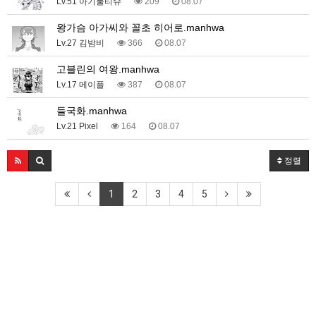
Lv.51 아기물티슈
209
08.07
왕가슴 아가씨와 꼴초 히어로.manhwa
Lv.27 김밤비
366
08.07
고블린의 여왕.manhwa
Lv.17 메이플
387
08.07
들국화.manhwa
Lv.21 Pixel
164
08.07
정렬
1
2
3
4
5