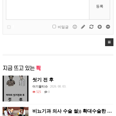
등록
비밀글
지금 뜨고 있는
픽
씻기 전 후
아기물티슈
2026. 08. 03.
525
0
비뇨기과 의사 수술 썰)) 확대수술한 여러 셀럽들