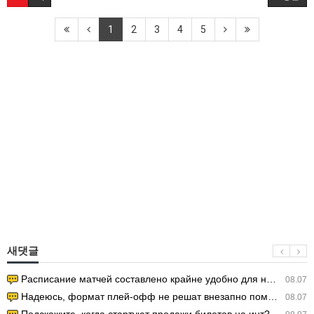
1
2
3
4
5
새댓글
Расписание матчей составлено крайне удобно для нашего часово…
08.07
Надеюсь, формат плей-офф не решат внезапно поменять. https:/…
08.07
Подскажите, когда стартуют продажи билетов на инт? https://g…