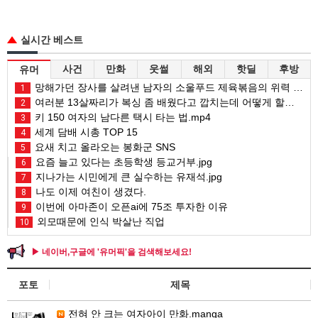
실시간 베스트
사건
만화
웃썰
해외
핫딜
후방
유머
망해가던 장사를 살려낸 남자의 소울푸드 제육볶음의 위력 ㅋㅋ
1
여러분 13살짜리가 복싱 좀 배웠다고 깝치는데 어떻게 할까요?
2
키 150 여자의 남다른 택시 타는 법.mp4
3
세계 담배 시총 TOP 15
4
요새 치고 올라오는 봉화군 SNS
5
요즘 늘고 있다는 초등학생 등교거부.jpg
6
지나가는 시민에게 큰 실수하는 유재석.jpg
7
나도 이제 여친이 생겼다.
8
이번에 아마존이 오픈ai에 75조 투자한 이유
9
외모때문에 인식 박살난 직업
10
▶ 네이버,구글에 '유머픽'을 검색해보세요!
포토
제목
전혀 안 크는 여자아이 만화.manga