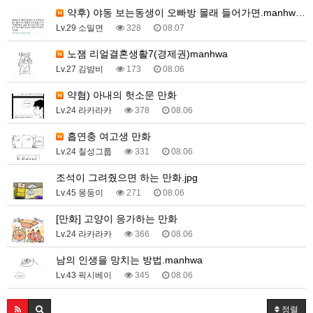
약후) 야동 보는동생이 오빠방 몰래 들어가면.manhw…
Lv.29 소밀면
328
08.07
노잼 리얼결혼생활7(경제권)manhwa
Lv.27 김밤비
173
08.06
약혐) 아내의 헛소문 만화
Lv.24 라카라카
378
08.06
흡연충 여고생 만화
Lv.24 칠성그룹
331
08.06
조석이 그려줬으면 하는 만화.jpg
Lv.45 몽둥이
271
08.06
[만화] 고양이 응가하는 만화
Lv.24 라카라카
366
08.06
남의 인생을 망치는 방법.manhwa
Lv.43 픽시베이
345
08.06
정렬