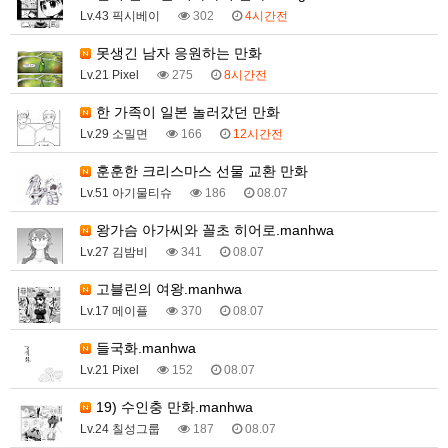
Lv.43 픽시베이
302
4시간전
못생긴 남자 응원하는 만화
Lv.21 Pixel
275
8시간전
한 가족이 일본 놀러갔던 만화
Lv.29 소밀면
166
12시간전
훈훈한 크리스마스 선물 교환 만화
Lv.51 아기물티슈
186
08.07
왕가슴 아가씨와 꼴초 히어로.manhwa
Lv.27 김밤비
341
08.07
고블린의 여왕.manhwa
Lv.17 메이플
370
08.07
들국화.manhwa
Lv.21 Pixel
152
08.07
19) 수인충 만화.manhwa
Lv.24 칠성그룹
187
08.07