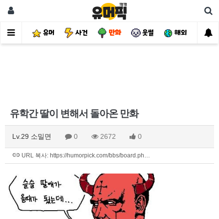
유머
사건
만화
웃썰
해외
핫
유학간 딸이 변해서 돌아온 만화
Lv.29 소밀면
0
2672
0
URL 복사: https://humorpick.com/bbs/board.ph…