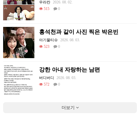
우라칸
2026. 08. 02.
515
0
홍석천과 같이 사진 찍은 박은빈
아기물티슈
2026. 08. 03.
523
0
강한 아내 자랑하는 남편
버디버디
2026. 08. 03.
572
0
더보기