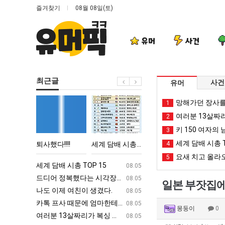
즐겨찾기
08월 08일(토)
유머
사건
최근글
사건
유머
퇴
세
엄
카
망해가던 장사를
1
사
계
마
톡
여러분 13살짜
2
했
담
요
프
키 150 여자의 
3
다!!!!
배
새
사
세계 담배 시총 T
학생 등교거부.jpg
퇴사했다!!!!
세계 담배 시총 TOP 15
엄마 요새는 꺄! 를 어떻게 쓰는지 알아?
4
카톡 프사 때
시
는
때
요새 치고 올라오
5
총
꺄!
문
ㅋㅋ
세계 담배 시총 TOP 15
퇴사했다!!!!
08.05
08.05
TOP
를
에
업
드디어 정복했다는 시각장애 근황
서울 토박이 안재현 "왜 서울로 독립해
08.05
08.05
일본 부잣집에
15
어
엄
g
나도 이제 여친이 생겼다.
양산 기온 닷새째 40도 넘겨…‘최고기온 42도 가능성
08.05
08.05
떻
마
카톡 프사 때문에 엄마한테 혼남;;
이번에 아마존이 오픈ai에 75조 투자한
08.05
08.05
몽둥이
0
게
한
S
여러분 13살짜리가 복싱 좀 배웠다고 깝치는데 어떻게 할까요?
백종원이 알려주는 가장 최악의 창업과정 .
08.05
08.05