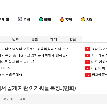
만화
웃썰
해외
핫딜
자유
만화
웃썰
해외
핫딜
드
요
퇴
세
 살려낸 남자의 소울푸드 제육볶음의 위력 ㅋㅋ
요즘 늘고 
6
디
즘
사
계
리가 복싱 좀 배웠다고 깝치는데 어떻게 할까요?
지나가는 시
7
어
늘
했
담
남다른 택시 타는 법.mp4
나도 이제 
8
정
고
다!!!!
배
OP 15
이번에 아마
문에 엄마한테 혼남;;
드디어 정복했다는 시각장애 근황
요즘 늘고 있다는 초등학생 등교거부.jpg
퇴사했다!!!!
9
세계 담
복
있
시
는 봉화군 SNS
외모때문에
10
했
다
총
망해가던 장사를 살려낸 남자의 소울푸드 제육볶음의 위력 ㅋㅋ
세계 담배 시총 TOP 1
08.05
08.05
다
는
TO
?"
외모때문에 인식 박살난 직업
드디어 정복했다는 시각장애
08.05
08.05
서 곱게 자란 아가씨들 특징..(만화)
는
초
15
도’
요즘 늘고 있다는 초등학생 등교거부.jpg
나도 이제 여친이 생겼
08.05
08.05
시
등
 이유
엄마 요새는 꺄! 를 어떻게 쓰는지 알아?
카톡 프사 때문에 엄마한테 
08.05
08.05
2881
0
각
학
JPG
요새 치고 올라오는 봉화군 SNS
여러분 13살짜리가 복싱 좀 배웠다고 깝치는데 어떻게 
08.05
08.05