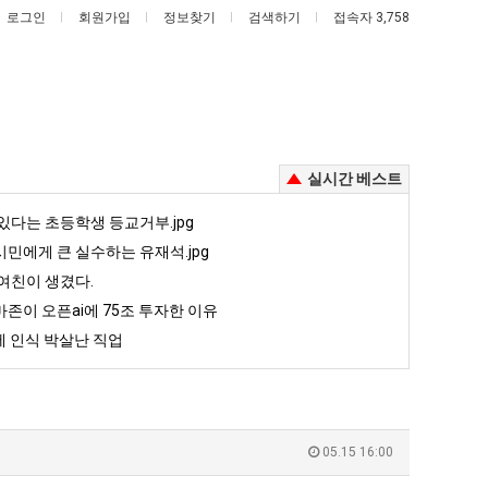
로그인
회원가입
정보찾기
검색하기
접속자 3,758
실시간 베스트
엄
카
있다는 초등학생 등교거부.jpg
마
톡
민에게 큰 실수하는 유재석.jpg
요
프
여친이 생겼다.
새
사
존이 오픈ai에 75조 투자한 이유
배 시총 TOP 15
엄마 요새는 꺄! 를 어떻게 쓰는지 알아?
카톡 프사 때문에 엄마한테 혼남;;
는
때
 인식 박살난 직업
꺄!
문
5
퇴사했다!!!!
08.05
08.05
P
를
에
 근황
서울 토박이 안재현 "왜 서울로 독립해?"
08.05
08.05
어
엄
다.
양산 기온 닷새째 40도 넘겨…‘최고기온 42도 가능성도’
08.05
08.05
떻
마
혼남;;
이번에 아마존이 오픈ai에 75조 투자한 이유
08.05
08.05
05.15 16:00
게
한
할까요?
백종원이 알려주는 가장 최악의 창업과정 .JPG
08.05
08.05