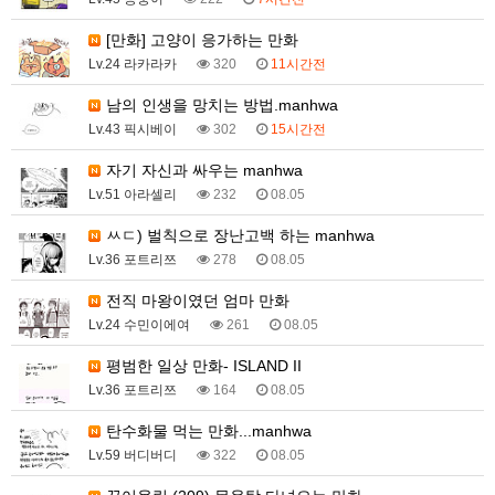
[만화] 고양이 응가하는 만화
Lv.24 라카라카
320
11시간전
남의 인생을 망치는 방법.manhwa
Lv.43 픽시베이
302
15시간전
자기 자신과 싸우는 manhwa
Lv.51 아라셀리
232
08.05
ㅆㄷ) 벌칙으로 장난고백 하는 manhwa
Lv.36 포트리쯔
278
08.05
전직 마왕이였던 엄마 만화
Lv.24 수민이에여
261
08.05
평범한 일상 만화- ISLAND II
Lv.36 포트리쯔
164
08.05
탄수화물 먹는 만화...manhwa
Lv.59 버디버디
322
08.05