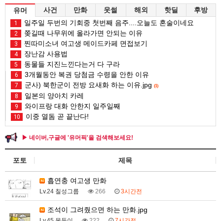
사건
만화
웃썰
해외
핫딜
후방
유머
일주일 두번의 기회중 첫번째 음주....오늘도 혼술이네요
1
쫒길때 나무위에 올라가면 안되는 이유
2
찐따미소녀 여고생 메이드카페 면접보기
3
장난감 사용법
4
동물들 지진느낀다는거 다 구라
5
3개월동안 복권 당첨금 수령을 안한 이유
6
군사) 북한군이 전방 요새화 하는 이유.jpg
7
(1)
일본의 양아치 카레
8
와이프랑 대화 안한지 일주일째
9
이중 열돔 곧 끝난다!
10
▶ 네이버,구글에 '유머픽'을 검색해보세요!
포토
제목
흡연충 여고생 만화
Lv.24 칠성그룹
266
3시간전
조석이 그려줬으면 하는 만화.jpg
Lv.45 몽둥이
222
7시간전