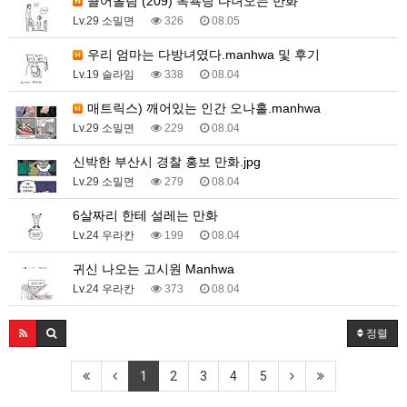
끌어올림 (209) 목욕탕 다녀오는 만화
Lv.29 소밀면
326
08.05
우리 엄마는 다방녀였다.manhwa 및 후기
Lv.19 슬라임
338
08.04
매트릭스) 깨어있는 인간 오나홀.manhwa
Lv.29 소밀면
229
08.04
신박한 부산시 경찰 홍보 만화.jpg
Lv.29 소밀면
279
08.04
6살짜리 한테 설레는 만화
Lv.24 우라칸
199
08.04
귀신 나오는 고시원 Manhwa
Lv.24 우라칸
373
08.04
정렬
1
2
3
4
5