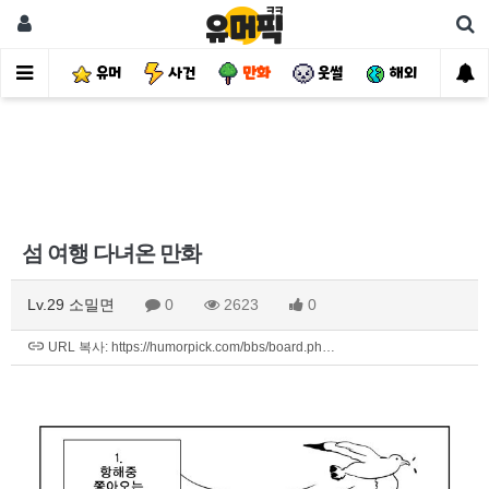
유머
사건
만화
웃썰
해외
핫
섬 여행 다녀온 만화
Lv.29 소밀면
0
2623
0
URL 복사: https://humorpick.com/bbs/board.ph…