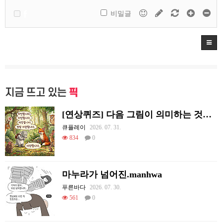
비밀글
지금 뜨고 있는
픽
[연상퀴즈] 다음 그림이 의미하는 것을 적어주세요
큐플레이
2026. 07. 31.
834
0
마누라가 넘어진.manhwa
푸른바다
2026. 07. 30.
561
0