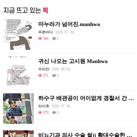
지금 뜨고 있는
픽
마누라가 넘어진.manhwa
푸른바다
2026. 07. 30.
560
0
귀신 나오는 고시원 Manhwa
우라칸
2026. 08. 04.
371
0
하수구 배관공이 어이없게 경찰서 간 이유.jpg
라이츄
2026. 07. 30.
575
0
비뇨기과 의사 수술 썰)) 확대수술한 여러 셀럽들