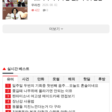
우라칸
2026. 08. 02.
422
0
더보기
실시간 베스트
사건
만화
웃썰
해외
핫딜
후방
유머
일주일 두번의 기회중 첫번째 음주....오늘도 혼술이네요
1
쫒길때 나무위에 올라가면 안되는 이유
2
찐따미소녀 여고생 메이드카페 면접보기
3
장난감 사용법
4
동물들 지진느낀다는거 다 구라
5
3개월동안 복권 당첨금 수령을 안한 이유
6