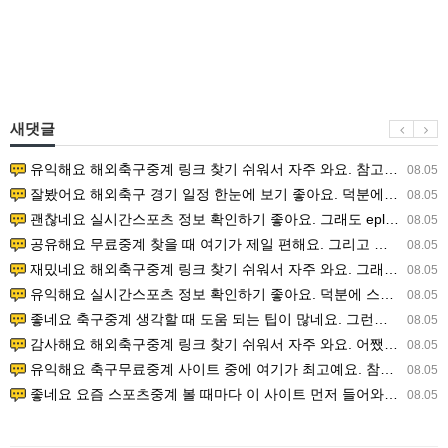
새댓글
유익해요 해외축구중계 링크 찾기 쉬워서 자주 와요. 참고로 무료스포츠중계 정보 확인할 때 출처 꼭 체크해요.…
08.05
잘봤어요 해외축구 경기 일정 한눈에 보기 좋아요. 덕분에 epl중계 볼 때 공식 중계 채널 먼저 찾아봐요. …
08.05
괜찮네요 실시간스포츠 정보 확인하기 좋아요. 그래도 epl중계 볼 때 공식 중계 채널 먼저 찾아봐요. 북마크…
08.05
공유해요 무료중계 찾을 때 여기가 제일 편해요. 그리고 무료스포츠중계 정보 확인할 때 출처 꼭 체크해요. 앞…
08.05
재밌네요 해외축구중계 링크 찾기 쉬워서 자주 와요. 그래서 해외축구중계도 정식 서비스로 봐야 안전해요. 다음…
08.05
유익해요 실시간스포츠 정보 확인하기 좋아요. 덕분에 스포츠중계는 합법적인 경로로만 시청하려 해요. 좋은 정보…
08.05
좋네요 축구중계 생각할 때 도움 되는 팁이 많네요. 그런데 해외축구중계도 정식 서비스로 봐야 안전해요. 다음…
08.05
감사해요 해외축구중계 링크 찾기 쉬워서 자주 와요. 어쨌든 축구무료중계도 합법적인 곳에서 봐야 마음 편해요.…
08.05
유익해요 축구무료중계 사이트 중에 여기가 최고예요. 참고로 축구무료중계도 합법적인 곳에서 봐야 마음 편해요.…
08.05
좋네요 요즘 스포츠중계 볼 때마다 이 사이트 먼저 들어와요. 그나저나 epl중계 볼 때 공식 중계 채널 먼저…
08.05