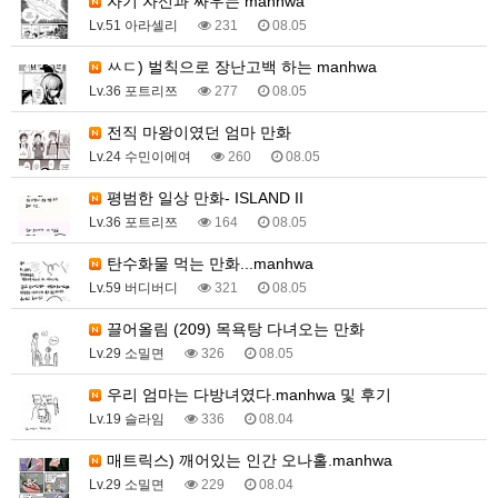
자기 자신과 싸우는 manhwa
Lv.51 아라셀리
231
08.05
ㅆㄷ) 벌칙으로 장난고백 하는 manhwa
Lv.36 포트리쯔
277
08.05
전직 마왕이였던 엄마 만화
Lv.24 수민이에여
260
08.05
평범한 일상 만화- ISLAND II
Lv.36 포트리쯔
164
08.05
탄수화물 먹는 만화...manhwa
Lv.59 버디버디
321
08.05
끌어올림 (209) 목욕탕 다녀오는 만화
Lv.29 소밀면
326
08.05
우리 엄마는 다방녀였다.manhwa 및 후기
Lv.19 슬라임
336
08.04
매트릭스) 깨어있는 인간 오나홀.manhwa
Lv.29 소밀면
229
08.04