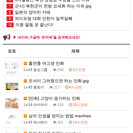
군사) 북한군이 전방 요새화 하는 이유.jpg
7
일본의 양아치 카레
8
와이프랑 대화 안한지 일주일째
9
이중 열돔 곧 끝난다!
10
▶ 네이버,구글에 '유머픽'을 검색해보세요!
포토
제목
흡연충 여고생 만화
Lv.24 칠성그룹
258
2시간전
조석이 그려줬으면 하는 만화.jpg
Lv.45 몽둥이
217
6시간전
[만화] 고양이 응가하는 만화
Lv.24 라카라카
318
10시간전
남의 인생을 망치는 방법.manhwa
Lv.43 픽시베이
301
14시간전