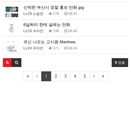
신박한 부산시 경찰 홍보 만화.jpg
Lv.29 소밀면
279
08.04
6살짜리 한테 설레는 만화
Lv.24 우라칸
198
08.04
귀신 나오는 고시원 Manhwa
Lv.24 우라칸
371
08.04
정렬
1
2
3
4
5