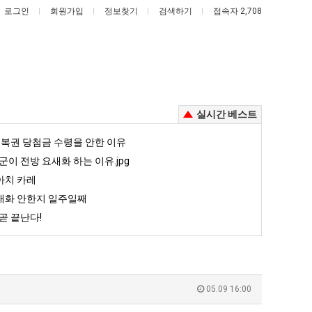
로그인
회원가입
정보찾기
검색하기
접속자 2,708
실시간 베스트
여
이
복권 당첨금 수령을 안한 이유
러
번
군이 전방 요새화 하는 이유.jpg
분
에
아치 카레
13
아
대화 안한지 일주일째
정복했다는 시각장애 근황
여러분 13살짜리가 복싱 좀 배웠다고 깝치는데 어떻게 할까요?
이번에 아마존이 오픈ai에 75조 투자한 이유
살
마
곧 끝난다!
짜
존
5
퇴사했다!!!!
08.05
08.05
리
이
 근황
서울 토박이 안재현 "왜 서울로 독립해?"
08.05
08.05
가
오
다.
양산 기온 닷새째 40도 넘겨…‘최고기온 42도 가능성도’
08.05
08.05
복
픈
혼남;;
이번에 아마존이 오픈ai에 75조 투자한 이유
08.05
08.05
05.09 16:00
싱
ai
할까요?
백종원이 알려주는 가장 최악의 창업과정 .JPG
08.05
08.05