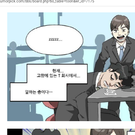
남
쓰
울
장
humorpick.com/bbs/board.php?bo_table=toon&wr_id=7175
자
는
로
애
의
지
독
근
에도 여기 …
좋네요 축구무료중계 사이트 중에 여기가 최고예요. 참고로 축구무료중계도 합법적인 곳에서 봐야 마음 편해요. …
ㅠ
08.05
08.04
소
알
립
황
요. 앞으로…
재밌네요 요즘 스포츠중계 볼 때마다 이 사이트 먼저 들어와요. 그래도 축구무료중계도 합법적인 곳에서 봐야 마…
존온나 비호감 퉤
08.05
08.04
울
아?
해?"
해요. 주변…
좋네요 epl중계 일정 확인할 때 유용해요. 그런데 무료스포츠중계 정보 확인할 때 출처 꼭 체크해요. 계속 …
08.05
08.04
푸
해요. 주변…
공유해요 요즘 스포츠중계 볼 때마다 이 사이트 먼저 들어와요. 그런데 축구무료중계도 합법적인 곳에서 봐야 마…
08.05
08.04
드
이용해요.…
공유해요 무료중계 찾을 때 여기가 제일 편해요. 참고로 무료스포츠중계 정보 확인할 때 출처 꼭 체크해요. 북…
08.05
08.04
제
 다…
좋네요 무료중계 찾을 때 여기가 제일 편해요. 그치만 축구무료중계도 합법적인 곳에서 봐야 마음 편해요. 앞으…
08.04
08.04
육
 곳만 이용…
공유해요 epl중계 일정 확인할 때 유용해요. 그런데 epl중계 볼 때 공식 중계 채널 먼저 찾아봐요. 다음…
08.04
08.04
볶
이용해요. …
잘봤어요 epl중계 일정 확인할 때 유용해요. 그래서 해외축구중계도 정식 서비스로 봐야 안전해요. 북마크 해…
08.04
08.04
음
요.…
재밌네요 해외축구 경기 일정 한눈에 보기 좋아요. 그나저나 스포츠무료중계 찾을 때 신뢰할 수 있는 곳만 이용…
08.04
08.04
의
를게…
도움돼요 실시간스포츠 정보 확인하기 좋아요. 그래서 스포츠중계는 합법적인 경로로만 시청하려 해요. 앞으로도 …
08.04
08.04
위
비스 이용해…
추천해요 해외축구 경기 일정 한눈에 보기 좋아요. 그치만 축구중계 보면서 불법 사이트는 피해요. 덕분에 더 …
08.04
08.04
력
주변에도 추…
헐 닮았네요...ㅋ
08.04
07.30
ㅋ
전해…
내 알빠가 아닌데 시간내서 가줘야하는 이유가?
08.04
07.26
ㅋ
은 …
옷을 벗어 던지면 된다
08.04
07.21
이용…
너무 슬프당...
08.04
07.17