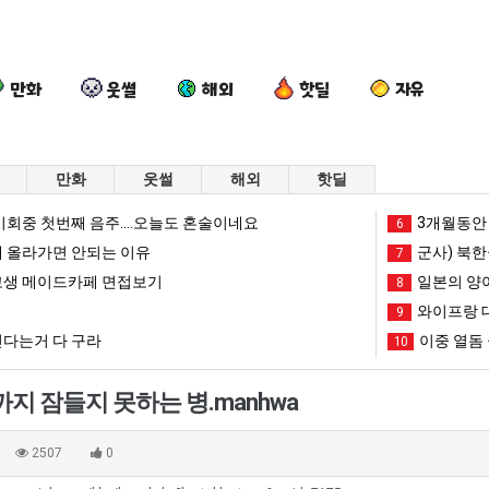
만화
웃썰
해외
핫딜
자유
만화
웃썰
해외
핫딜
망
엄
서
드
회중 첫번째 음주....오늘도 혼술이네요
3개월동안 
6
해
마
울
디
 올라가면 안되는 이유
군사) 북한
7
가
요
토
어
생 메이드카페 면접보기
일본의 양
8
던
새
박
정
와이프랑 
픈ai에 75조 투자한 이유
망해가던 장사를 살려낸 남자의 소울푸드 제육볶음의 위력 ㅋㅋ
엄마 요새는 꺄! 를 어떻게 쓰는지 알아?
서울 토박이 안재현 "왜 서울로 독립해?"
9
드디어 
장
는
이
복
다는거 다 구라
이중 열돔 
10
사
꺄!
안
했
망해가던 장사를 살려낸 남자의 소울푸드 제육볶음의 위력 ㅋㅋ
세계 담배 시총 TOP 1
08.05
08.05
를
를
재
다
?"
외모때문에 인식 박살난 직업
드디어 정복했다는 시각장애
08.05
08.05
지 잠들지 못하는 병.manhwa
살
어
현
는
도’
요즘 늘고 있다는 초등학생 등교거부.jpg
나도 이제 여친이 생겼
08.05
08.05
려
떻
"왜
시
 이유
엄마 요새는 꺄! 를 어떻게 쓰는지 알아?
카톡 프사 때문에 엄마한테 
08.05
08.05
2507
0
낸
게
서
각
JPG
요새 치고 올라오는 봉화군 SNS
여러분 13살짜리가 복싱 좀 배웠다고 깝치는데 어떻게 
08.05
08.05