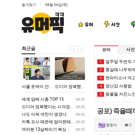
즐겨찾기
08월 06일(목)
유머
사건
최근글
사건
유머
서
드
여
이
일주일 두번의 기
1
울
디
러
번
쫒길때 나무위에
2
토
어
분
에
찐따미소녀 여고
3
박
정
13
아
장난감 사용법
어떻게 쓰는지 알아?
서울 토박이 안재현 "왜 서울로 독립해?"
드디어 정복했다는 시각장애 근황
여러분 13살짜리가 복싱 좀 배웠다고 깝치는데 어떻게 할까요?
4
이번에 아마존이 오
이
복
살
마
동물들 지진느낀
5
안
했
짜
존
ㅋㅋ
세계 담배 시총 TOP 15
퇴사했다!!!!
08.05
08.05
재
다
리
이
업
드디어 정복했다는 시각장애 근황
서울 토박이 안재현 "왜 서울로 독립해
08.05
08.05
공포) 죽을때까
현
는
가
오
g
나도 이제 여친이 생겼다.
양산 기온 닷새째 40도 넘겨…‘최고기온 42도 가능성
08.05
08.05
"왜
시
복
픈
카톡 프사 때문에 엄마한테 혼남;;
이번에 아마존이 오픈ai에 75조 투자한
08.05
08.05
몽둥이
0
서
각
싱
ai
S
여러분 13살짜리가 복싱 좀 배웠다고 깝치는데 어떻게 할까요?
백종원이 알려주는 가장 최악의 창업과정 .
08.05
08.05