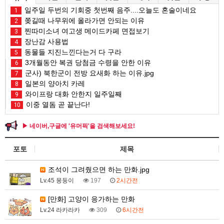
일주일 두번의 기회중 첫번째 음주....오늘도 혼술이네요
1
쫒길때 나무위에 올라가면 안되는 이유
2
찐따미소녀 여고생 메이드카페 면접보기
3
장난감 사용법
4
동물들 지진느낀다는거 다 구라
5
3개월동안 복권 당첨금 수령을 안한 이유
6
군사) 북한군이 전방 요새화 하는 이유.jpg
7
일본의 양아치 카레
8
와이프랑 대화 안한지 일주일째
9
이중 열돔 곧 끝난다!
10
▶ 네이버,구글에 '유머픽'을 검색해보세요!
포토
제목
조석이 그려줬으면 하는 만화.jpg
Lv.45 몽둥이
197
2시간전
[만화] 고양이 응가하는 만화
Lv.24 라카라카
309
6시간전