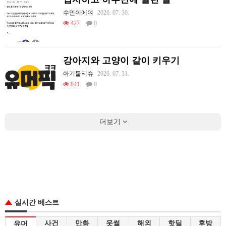
수민이에여
2026. 07. 30.
427
0
강아지와 고양이 같이 키우기
아기물티슈
2026. 07. 31.
841
0
더보기
실시간 베스트
사건
만화
웃썰
해외
핫딜
후방
유머