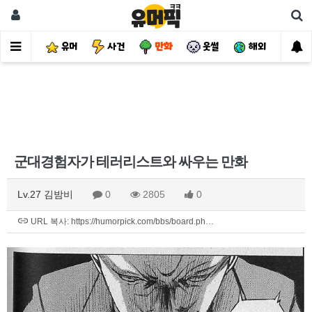
유머
사건
만화
웃썰
해외
핫
군대경험자가 테러리스트와 싸우는 만화
Lv.27 김밤비
0
2805
0
URL 복사: https://humorpick.com/bbs/board.ph…