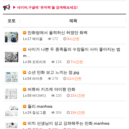
▶ 네이버,구글에 '유머픽'을 검색해보세요!
포토
제목
만화방에서 울컥하신 허영만 화백
Lv.17 메이플
172
3시간전
사이가 나쁜 두 종족들의 수장들이 사이 좋아지는 법
m…
Lv.36 포트리쯔
134
7시간전
소년 만화 보고 느끼는 점.jpg
Lv.54 라이츄
278
11시간전
버튜버 키즈케 야이짱 만화
Lv.59 버디버디
220
15시간전
둘리.manhwa
Lv.24 칠성그룹
304
19시간전
비치 선생님이 성교 강좌해주는 만화.manhwa