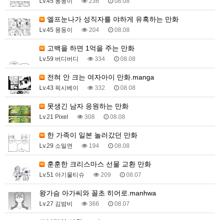
Lv.45 몽둥이
236
08.08
엘프눈나가 성직자를 야하게 유혹하는 만화
Lv.45 몽둥이
204
08.08
고백을 하면 1억을 주는 만화
Lv.59 버디버디
334
08.08
전혀 안 크는 여자아이 만화.manga
Lv.43 픽시베이
332
08.08
못생긴 남자 응원하는 만화
Lv.21 Pixel
308
08.08
한 가족이 일본 놀러갔던 만화
Lv.29 소밀면
194
08.08
훈훈한 크리스마스 선물 교환 만화
Lv.51 아기물티슈
209
08.07
왕가슴 아가씨와 꼴초 히어로.manhwa
Lv.27 김밤비
366
08.07