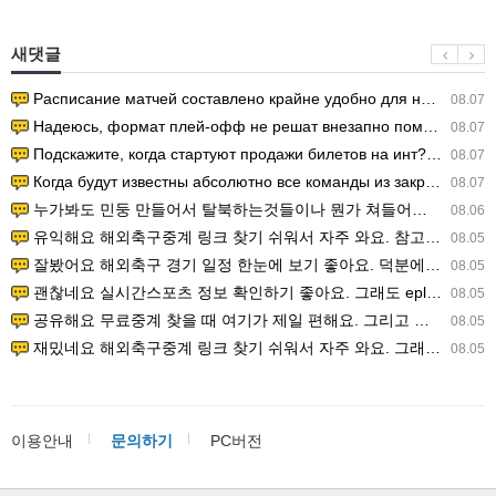
새댓글
Расписание матчей составлено крайне удобно для нашего часово…
08.07
Надеюсь, формат плей-офф не решат внезапно поменять. https:/…
08.07
Подскажите, когда стартуют продажи билетов на инт? https://g…
08.07
Когда будут известны абсолютно все команды из закрытых квали…
08.07
누가봐도 민둥 만들어서 탈북하는것들이나 뭔가 쳐들어오는 낌새를 미리 알아차리기 위함이지 저걸 전쟁준비라고 하…
08.06
유익해요 해외축구중계 링크 찾기 쉬워서 자주 와요. 참고로 무료스포츠중계 정보 확인할 때 출처 꼭 체크해요.…
08.05
잘봤어요 해외축구 경기 일정 한눈에 보기 좋아요. 덕분에 epl중계 볼 때 공식 중계 채널 먼저 찾아봐요. …
08.05
괜찮네요 실시간스포츠 정보 확인하기 좋아요. 그래도 epl중계 볼 때 공식 중계 채널 먼저 찾아봐요. 북마크…
08.05
공유해요 무료중계 찾을 때 여기가 제일 편해요. 그리고 무료스포츠중계 정보 확인할 때 출처 꼭 체크해요. 앞…
08.05
재밌네요 해외축구중계 링크 찾기 쉬워서 자주 와요. 그래서 해외축구중계도 정식 서비스로 봐야 안전해요. 다음…
08.05
이용안내
문의하기
PC버전