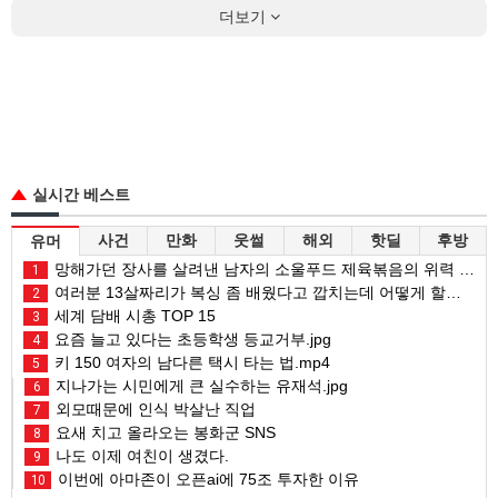
더보기
실시간 베스트
사건
만화
웃썰
해외
핫딜
후방
유머
망해가던 장사를 살려낸 남자의 소울푸드 제육볶음의 위력 ㅋㅋ
1
여러분 13살짜리가 복싱 좀 배웠다고 깝치는데 어떻게 할까요?
2
세계 담배 시총 TOP 15
3
요즘 늘고 있다는 초등학생 등교거부.jpg
4
키 150 여자의 남다른 택시 타는 법.mp4
5
지나가는 시민에게 큰 실수하는 유재석.jpg
6
외모때문에 인식 박살난 직업
7
요새 치고 올라오는 봉화군 SNS
8
나도 이제 여친이 생겼다.
9
이번에 아마존이 오픈ai에 75조 투자한 이유
10