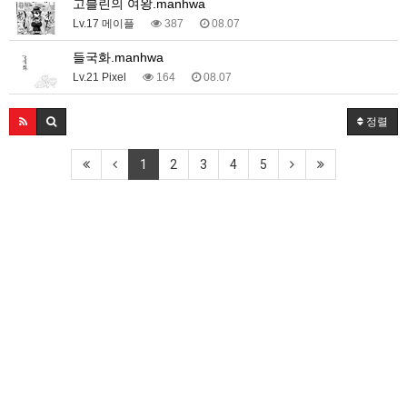
고블린의 여왕.manhwa
Lv.17 메이플
387
08.07
들국화.manhwa
Lv.21 Pixel
164
08.07
정렬
1
2
3
4
5