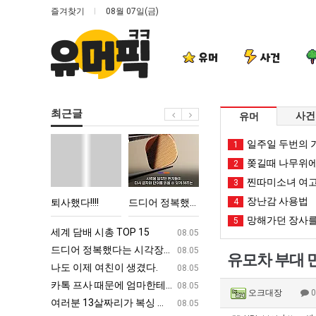
즐겨찾기
08월 07일(금)
유머
사건
최근글
사건
유머
퇴
드
세
나
일주일 두번의 기
1
사
디
계
도
쫒길때 나무위에
2
했
어
담
이
찐따미소녀 여고
3
다!!!!
정
배
제
장난감 사용법
 박살난 직업
퇴사했다!!!!
드디어 정복했다는 시각장애 근황
세계 담배 시총 TOP 15
4
나도 이제
복
시
여
망해가던 장사를
5
했
총
친
ㅋㅋ
세계 담배 시총 TOP 15
퇴사했다!!!!
08.05
08.05
다
TOP
이
업
드디어 정복했다는 시각장애 근황
서울 토박이 안재현 "왜 서울로 독립해
08.05
08.05
유모차 부대 
는
15
생
g
나도 이제 여친이 생겼다.
양산 기온 닷새째 40도 넘겨…‘최고기온 42도 가능성
08.05
08.05
시
겼
카톡 프사 때문에 엄마한테 혼남;;
이번에 아마존이 오픈ai에 75조 투자한
08.05
08.05
오크대장
각
다.
S
여러분 13살짜리가 복싱 좀 배웠다고 깝치는데 어떻게 할까요?
백종원이 알려주는 가장 최악의 창업과정 .
08.05
08.05