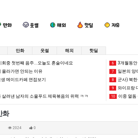
만화
웃썰
해외
핫딜
자유
만화
웃썰
해외
핫딜
양
외
퇴
드
회중 첫번째 음주....오늘도 혼술이네요
3개월동안 
6
산
모
사
디
 올라가면 안되는 이유
일본의 양
7
기
때
했
어
생 메이드카페 면접보기
군사) 북한
8
온
문
다!!!!
정
와이프랑 
 여친이 생겼다.
양산 기온 닷새째 40도 넘겨…‘최고기온 42도 가능성도’
외모때문에 인식 박살난 직업
퇴사했다!!!!
9
드디어 
닷
에
복
 살려낸 남자의 소울푸드 제육볶음의 위력 ㅋㅋ
이중 열돔 
10
새
인
했
망해가던 장사를 살려낸 남자의 소울푸드 제육볶음의 위력 ㅋㅋ
세계 담배 시총 TOP 1
08.05
08.05
째
식
다
?"
외모때문에 인식 박살난 직업
드디어 정복했다는 시각장애
08.05
08.05
만화
40
박
는
도’
요즘 늘고 있다는 초등학생 등교거부.jpg
나도 이제 여친이 생겼
08.05
08.05
도
살
시
 이유
엄마 요새는 꺄! 를 어떻게 쓰는지 알아?
카톡 프사 때문에 엄마한테 
08.05
08.05
0
2024
0
넘
난
각
JPG
요새 치고 올라오는 봉화군 SNS
여러분 13살짜리가 복싱 좀 배웠다고 깝치는데 어떻게 
08.05
08.05