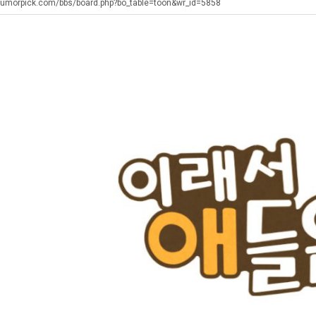
겨…‘최
직
장
humorpick.com/bbs/board.php?bo_table=toon&wr_id=5858
고
업
애
기
근
. …
재밌네요 축구중계 생각할 때 도움 되는 팁이 많네요. 그리고 해외축구 경기 볼 때 정식 스트리밍 서비스 이용…
너무 슬프당...
08.05
08.04
온
황
에도 여기 …
좋네요 축구무료중계 사이트 중에 여기가 최고예요. 참고로 축구무료중계도 합법적인 곳에서 봐야 마음 편해요. …
ㅠ
08.05
08.04
42
요. 앞으로…
재밌네요 요즘 스포츠중계 볼 때마다 이 사이트 먼저 들어와요. 그래도 축구무료중계도 합법적인 곳에서 봐야 마…
존온나 비호감 퉤
08.05
08.04
도
해요. 주변…
좋네요 epl중계 일정 확인할 때 유용해요. 그런데 무료스포츠중계 정보 확인할 때 출처 꼭 체크해요. 계속 …
08.05
08.04
가
해요. 주변…
공유해요 요즘 스포츠중계 볼 때마다 이 사이트 먼저 들어와요. 그런데 축구무료중계도 합법적인 곳에서 봐야 마…
08.05
08.04
능
이용해요.…
공유해요 무료중계 찾을 때 여기가 제일 편해요. 참고로 무료스포츠중계 정보 확인할 때 출처 꼭 체크해요. 북…
08.05
08.04
성
 다…
좋네요 무료중계 찾을 때 여기가 제일 편해요. 그치만 축구무료중계도 합법적인 곳에서 봐야 마음 편해요. 앞으…
08.04
08.04
도’
 곳만 이용…
공유해요 epl중계 일정 확인할 때 유용해요. 그런데 epl중계 볼 때 공식 중계 채널 먼저 찾아봐요. 다음…
08.04
08.04
이용해요. …
잘봤어요 epl중계 일정 확인할 때 유용해요. 그래서 해외축구중계도 정식 서비스로 봐야 안전해요. 북마크 해…
08.04
08.04
요.…
재밌네요 해외축구 경기 일정 한눈에 보기 좋아요. 그나저나 스포츠무료중계 찾을 때 신뢰할 수 있는 곳만 이용…
08.04
08.04
를게…
도움돼요 실시간스포츠 정보 확인하기 좋아요. 그래서 스포츠중계는 합법적인 경로로만 시청하려 해요. 앞으로도 …
08.04
08.04
비스 이용해…
추천해요 해외축구 경기 일정 한눈에 보기 좋아요. 그치만 축구중계 보면서 불법 사이트는 피해요. 덕분에 더 …
08.04
08.04
주변에도 추…
헐 닮았네요...ㅋ
08.04
07.30
전해…
내 알빠가 아닌데 시간내서 가줘야하는 이유가?
08.04
07.26
은 …
옷을 벗어 던지면 된다
08.04
07.21