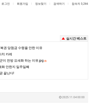
로그인
회원가입
정보찾기
검색하기
접속자 3,266
실시간 베스트
세
나
복권 당첨금 수령을 안한 이유
계
도
아치 카레
담
이
군이 전방 요새화 하는 이유.jpg
(1)
배
제
대화 안한지 일주일째
정복했다는 시각장애 근황
세계 담배 시총 TOP 15
나도 이제 여친이 생겼다.
시
여
곧 끝난다!
총
친
5
퇴사했다!!!!
08.05
08.05
TOP
이
 근황
서울 토박이 안재현 "왜 서울로 독립해?"
08.05
08.05
15
생
다.
양산 기온 닷새째 40도 넘겨…‘최고기온 42도 가능성도’
08.05
08.05
겼
혼남;;
이번에 아마존이 오픈ai에 75조 투자한 이유
08.05
08.05
2025.11.04 00:00
다.
할까요?
백종원이 알려주는 가장 최악의 창업과정 .JPG
08.05
08.05