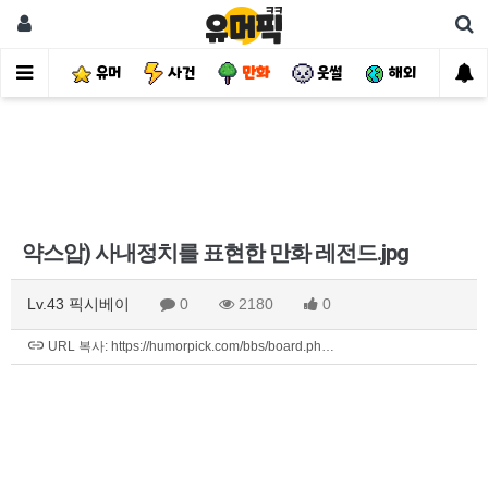
유머
사건
만화
웃썰
해외
핫
약스압) 사내정치를 표현한 만화 레전드.jpg
Lv.43 픽시베이
0
2180
0
URL 복사: https://humorpick.com/bbs/board.ph…