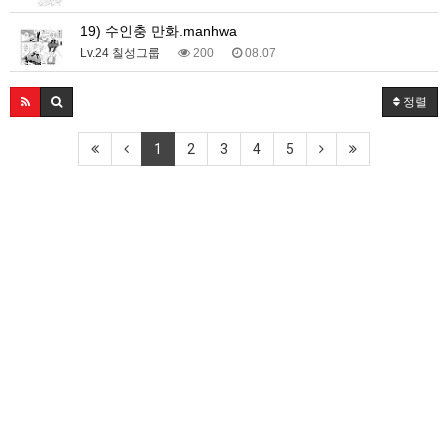
19) 수인충 만화.manhwa
Lv.24 칠성그룹
200
08.07
정렬
1
2
3
4
5