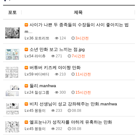
포토
제목
사이가 나쁜 두 종족들의 수장들이 사이 좋아지는 법
m…
Lv.36 포트리쯔
124
3시간전
소년 만화 보고 느끼는 점.jpg
Lv.54 라이츄
271
7시간전
버튜버 키즈케 야이짱 만화
Lv.59 버디버디
210
11시간전
둘리.manhwa
Lv.24 칠성그룹
300
15시간전
비치 선생님이 성교 강좌해주는 만화.manhwa
Lv.45 몽둥이
233
08.08
엘프눈나가 성직자를 야하게 유혹하는 만화
Lv.45 몽둥이
202
08.08