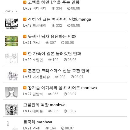
고백을 하면 1억을 주는 만화
Lv.59 버디버디
334
08.08
전혀 안 크는 여자아이 만화.manga
Lv.43 픽시베이
332
08.08
못생긴 남자 응원하는 만화
Lv.21 Pixel
307
08.08
한 가족이 일본 놀러갔던 만화
Lv.29 소밀면
192
08.08
훈훈한 크리스마스 선물 교환 만화
Lv.51 아기물티슈
208
08.07
왕가슴 아가씨와 꼴초 히어로.manhwa
Lv.27 김밤비
366
08.07
고블린의 여왕.manhwa
Lv.17 메이플
385
08.07
들국화.manhwa
Lv.21 Pixel
164
08.07