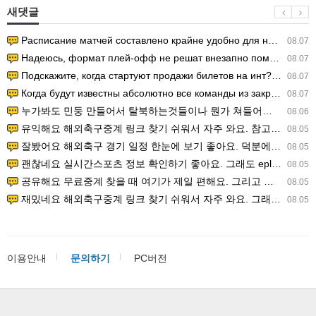
새댓글
Расписание матчей составлено крайне удобно для нашего часово…
08.07
Надеюсь, формат плей-офф не решат внезапно поменять. https:/…
08.07
Подскажите, когда стартуют продажи билетов на инт? https://g…
08.07
Когда будут известны абсолютно все команды из закрытых квали…
08.07
누가봐도 민둥 만들어서 탈북하는것들이나 뭔가 쳐들어오는 낌새를 미리 알아차리기 위함이지 저걸 전쟁준비라고 하…
08.06
유익해요 해외축구중계 링크 찾기 쉬워서 자주 와요. 참고로 무료스포츠중계 정보 확인할 때 출처 꼭 체크해요.…
08.05
잘봤어요 해외축구 경기 일정 한눈에 보기 좋아요. 덕분에 epl중계 볼 때 공식 중계 채널 먼저 찾아봐요. …
08.05
괜찮네요 실시간스포츠 정보 확인하기 좋아요. 그래도 epl중계 볼 때 공식 중계 채널 먼저 찾아봐요. 북마크…
08.05
공유해요 무료중계 찾을 때 여기가 제일 편해요. 그리고 무료스포츠중계 정보 확인할 때 출처 꼭 체크해요. 앞…
08.05
재밌네요 해외축구중계 링크 찾기 쉬워서 자주 와요. 그래서 해외축구중계도 정식 서비스로 봐야 안전해요. 다음…
08.05
이용안내
문의하기
PC버전