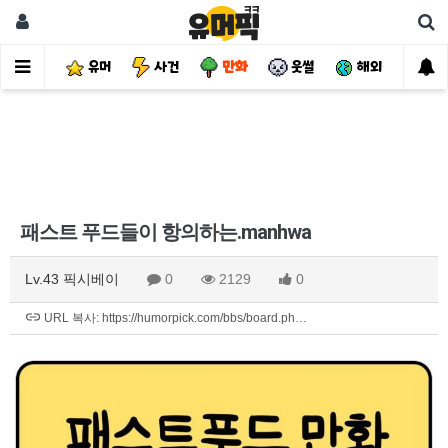
유머
사건
만화
웃썰
해외
핫
패스트 푸드들이 항의하는.manhwa
Lv.43 픽시베이
0
2129
0
URL 복사: https://humorpick.com/bbs/board.ph…