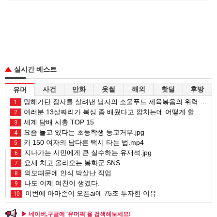
실시간 베스트
사건
만화
웃썰
해외
핫딜
후방
유머
망해가던 장사를 살려낸 남자의 소울푸드 제육볶음의 위력 ㅋㅋ
1
여러분 13살짜리가 복싱 좀 배웠다고 깝치는데 어떻게 할까요?
2
세계 담배 시총 TOP 15
3
요즘 늘고 있다는 초등학생 등교거부.jpg
4
키 150 여자의 남다른 택시 타는 법.mp4
5
지나가는 시민에게 큰 실수하는 유재석.jpg
6
요새 치고 올라오는 봉화군 SNS
7
외모때문에 인식 박살난 직업
8
나도 이제 여친이 생겼다.
9
이번에 아마존이 오픈ai에 75조 투자한 이유
10
▶ 네이버,구글에 '유머픽'을 검색해보세요!