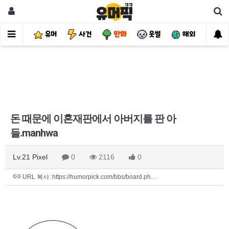
유머
사건
만화
웃썰
해외
핫
돈 때문에 이혼재판에서 아버지를 판 아
들.manhwa
Lv.21 Pixel
0
2116
0
URL 복사: https://humorpick.com/bbs/board.ph…