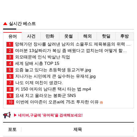
실시간 베스트
사건
만화
웃썰
해외
핫딜
후방
유머
망해가던 장사를 살려낸 남자의 소울푸드 제육볶음의 위력 ㅋㅋ
1
여러분 13살짜리가 복싱 좀 배웠다고 깝치는데 어떻게 할까요?
2
외모때문에 인식 박살난 직업
3
세계 담배 시총 TOP 15
4
요즘 늘고 있다는 초등학생 등교거부.jpg
5
지나가는 시민에게 큰 실수하는 유재석.jpg
6
나도 이제 여친이 생겼다.
7
키 150 여자의 남다른 택시 타는 법.mp4
8
요새 치고 올라오는 봉화군 SNS
9
이번에 아마존이 오픈ai에 75조 투자한 이유
10
(1)
▶ 네이버,구글에 '유머픽'을 검색해보세요!
포토
제목