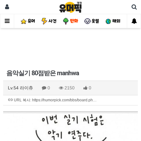
유머
사건
만화
웃썰
해외
핫
음악실기 80점받은 manhwa
Lv.54 라이츄
0
2150
0
URL 복사: https://humorpick.com/bbs/board.ph…