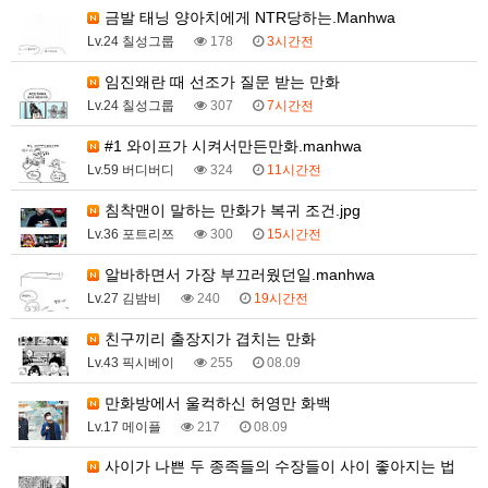
금발 태닝 양아치에게 NTR당하는.Manhwa
Lv.24 칠성그룹
178
3시간전
임진왜란 때 선조가 질문 받는 만화
Lv.24 칠성그룹
307
7시간전
#1 와이프가 시켜서만든만화.manhwa
Lv.59 버디버디
324
11시간전
침착맨이 말하는 만화가 복귀 조건.jpg
Lv.36 포트리쯔
300
15시간전
알바하면서 가장 부끄러웠던일.manhwa
Lv.27 김밤비
240
19시간전
친구끼리 출장지가 겹치는 만화
Lv.43 픽시베이
255
08.09
만화방에서 울컥하신 허영만 화백
Lv.17 메이플
217
08.09
사이가 나쁜 두 종족들의 수장들이 사이 좋아지는 법