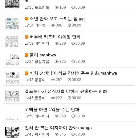
m…
Lv.36 포트리쯔
159
08.09
소년 만화 보고 느끼는 점.jpg
Lv.54 라이츄
306
08.09
버튜버 키즈케 야이짱 만화
Lv.59 버디버디
239
08.09
둘리.manhwa
Lv.24 칠성그룹
325
08.09
비치 선생님이 성교 강좌해주는 만화.manhwa
Lv.45 몽둥이
257
08.08
엘프눈나가 성직자를 야하게 유혹하는 만화
Lv.45 몽둥이
223
08.08
고백을 하면 1억을 주는 만화
Lv.59 버디버디
348
08.08
전혀 안 크는 여자아이 만화.manga
Lv.43 픽시베이
345
08.08