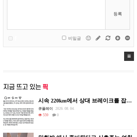
등록
비밀글
지금 뜨고 있는
픽
시속 220km에서 상대 브레이크를 잡아당김
큐플레이
2026. 08. 04.
559
0