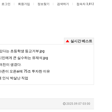
로그인
회원가입
정보찾기
검색하기
접속자 3,812
실시간 베스트
엄
카
있다는 초등학생 등교거부.jpg
마
톡
민에게 큰 실수하는 유재석.jpg
요
프
여친이 생겼다.
새
사
존이 오픈ai에 75조 투자한 이유
배 시총 TOP 15
엄마 요새는 꺄! 를 어떻게 쓰는지 알아?
카톡 프사 때문에 엄마한테 혼남;;
는
때
 인식 박살난 직업
꺄!
문
5
퇴사했다!!!!
08.05
08.05
P
를
에
 근황
서울 토박이 안재현 "왜 서울로 독립해?"
08.05
08.05
어
엄
다.
양산 기온 닷새째 40도 넘겨…‘최고기온 42도 가능성도’
08.05
08.05
떻
마
혼남;;
이번에 아마존이 오픈ai에 75조 투자한 이유
08.05
08.05
2025.09.07 03:00
게
한
할까요?
백종원이 알려주는 가장 최악의 창업과정 .JPG
08.05
08.05