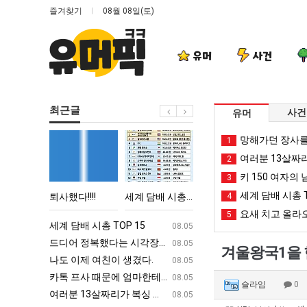
즐겨찾기
08월 08일(토)
유머
사건
최근글
사건
유머
퇴
세
엄
카
망해가던 장사를
1
사
계
마
톡
여러분 13살짜
2
했
담
요
프
키 150 여자의 
3
다!!!!
배
새
사
세계 담배 시총 T
학생 등교거부.jpg
퇴사했다!!!!
세계 담배 시총 TOP 15
엄마 요새는 꺄! 를 어떻게 쓰는지 알아?
4
카톡 프사 때
시
는
때
요새 치고 올라오
5
총
꺄!
문
ㅋㅋ
세계 담배 시총 TOP 15
퇴사했다!!!!
08.05
08.05
TOP
를
에
업
드디어 정복했다는 시각장애 근황
서울 토박이 안재현 "왜 서울로 독립해
08.05
08.05
겨울왕국1을 
15
어
엄
g
나도 이제 여친이 생겼다.
양산 기온 닷새째 40도 넘겨…‘최고기온 42도 가능성
08.05
08.05
떻
마
카톡 프사 때문에 엄마한테 혼남;;
이번에 아마존이 오픈ai에 75조 투자한
08.05
08.05
슬라임
0
게
한
S
여러분 13살짜리가 복싱 좀 배웠다고 깝치는데 어떻게 할까요?
백종원이 알려주는 가장 최악의 창업과정 .
08.05
08.05