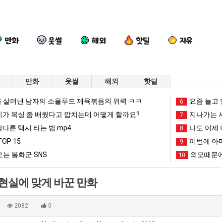
만화
웃썰
해외
핫딜
자유
만화
웃썰
해외
핫딜
드
요
퇴
세
 살려낸 남자의 소울푸드 제육볶음의 위력 ㅋㅋ
요즘 늘고 
6
디
즘
사
계
리가 복싱 좀 배웠다고 깝치는데 어떻게 할까요?
지나가는 시
7
어
늘
했
담
남다른 택시 타는 법.mp4
나도 이제 
8
정
고
다!!!!
배
OP 15
이번에 아마
문에 엄마한테 혼남;;
드디어 정복했다는 시각장애 근황
요즘 늘고 있다는 초등학생 등교거부.jpg
퇴사했다!!!!
9
세계 담
복
있
시
는 봉화군 SNS
외모때문에
10
했
다
총
망해가던 장사를 살려낸 남자의 소울푸드 제육볶음의 위력 ㅋㅋ
세계 담배 시총 TOP 1
08.05
08.05
다
는
TO
?"
외모때문에 인식 박살난 직업
드디어 정복했다는 시각장애
08.05
08.05
현실에 맞게 바꾼 만화
는
초
15
도’
요즘 늘고 있다는 초등학생 등교거부.jpg
나도 이제 여친이 생겼
08.05
08.05
시
등
 이유
엄마 요새는 꺄! 를 어떻게 쓰는지 알아?
카톡 프사 때문에 엄마한테 
08.05
08.05
2082
0
각
학
JPG
요새 치고 올라오는 봉화군 SNS
여러분 13살짜리가 복싱 좀 배웠다고 깝치는데 어떻게 
08.05
08.05