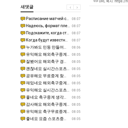
쓰
테
URL 복사: https://
새댓글
는
혼
지
남;;
Расписание матчей составлено крайне удобно для нашего часово…
좋네요 해외축구중계 링크 찾기 쉬워서 자주 와요. 참고로 무료중계라도 저작권 지켜야죠. 계속 업데이트 부
08.04
08.07
알
Надеюсь, формат плей-офф не решат внезапно поменять. https:/…
감사해요 축구중계 생각할 때 도움 되는 팁이 많네요. 참고로 해외축구중계도 정식 서비스로 봐야 안전해요.
07.30
08.07
아?
Подскажите, когда стартуют продажи билетов на инт? https://g…
좋네요 epl중계 일정 확인할 때 유용해요. 아무튼 축구중계 보면서 불법 사이트는 피해요. 다음 경
07.26
08.07
Когда будут известны абсолютно все команды из закрытых квали…
감사해요 무료중계 찾을 때 여기가 제일 편해요. 그래도 무료스포츠중계 정보 확인할 때 출처 꼭 체크해요.
07.21
08.07
누가봐도 민둥 만들어서 탈북하는것들이나 뭔가 쳐들어오는 낌새를 미리 알아차리기 위함이지 저걸 전쟁준비라고 하…
좋네요 해외축구중계 링크 찾기 쉬워서 자주 와요. 그런데 epl중계 볼 때 공식 중계 채널 먼저 찾아봐요
07.17
08.06
유익해요 해외축구중계 링크 찾기 쉬워서 자주 와요. 참고로 무료스포츠중계 정보 확인할 때 출처 꼭 체크해요.…
재밌네요 스포츠무료중계 정보 정리가 깔끔해요. 그리고 축구중계 보면서 불법 사이트는 피해요. 다음
08.05
잘봤어요 해외축구 경기 일정 한눈에 보기 좋아요. 덕분에 epl중계 볼 때 공식 중계 채널 먼저 찾아봐요. …
좋네요 무료스포츠중계 찾는데 시간 절약돼요. 아무튼 epl중계 볼 때 공식 중계 채널 먼저 찾아봐
08.05
괜찮네요 실시간스포츠 정보 확인하기 좋아요. 그래도 epl중계 볼 때 공식 중계 채널 먼저 찾아봐요. 북마크…
공유해요 해외축구중계 링크 찾기 쉬워서 자주 와요. 아무튼 해외축구중계도 정식 서비스로 봐야 안전
08.05
공유해요 무료중계 찾을 때 여기가 제일 편해요. 그리고 무료스포츠중계 정보 확인할 때 출처 꼭 체크해요. 앞…
재밌네요 해외축구중계 링크 찾기 쉬워서 자주 와요. 아무튼 해외축구중계도 정식 서비스로 봐야 안전
08.05
재밌네요 해외축구중계 링크 찾기 쉬워서 자주 와요. 그래서 해외축구중계도 정식 서비스로 봐야 안전해요. 다음…
잘봤어요 epl중계 일정 확인할 때 유용해요. 그리고 스포츠무료중계 찾을 때 신뢰할 수 있는 곳만 
08.05
유익해요 실시간스포츠 정보 확인하기 좋아요. 덕분에 스포츠중계는 합법적인 경로로만 시청하려 해요. 좋은 정보…
좋네요 해외축구중계 링크 찾기 쉬워서 자주 와요. 그나저나 실시간스포츠 볼 때 공식 채널 우선 확인해요.
08.05
좋네요 축구중계 생각할 때 도움 되는 팁이 많네요. 그런데 해외축구중계도 정식 서비스로 봐야 안전해요. 다음…
도움돼요 축구무료중계 사이트 중에 여기가 최고예요. 그래도 스포츠무료중계 찾을 때 신뢰할 수 있는
08.05
감사해요 해외축구중계 링크 찾기 쉬워서 자주 와요. 어쨌든 축구무료중계도 합법적인 곳에서 봐야 마음 편해요.…
괜찮네요 실시간스포츠 정보 확인하기 좋아요. 덕분에 스포츠무료중계 찾을 때 신뢰할 수 있는 곳만 
08.05
유익해요 축구무료중계 사이트 중에 여기가 최고예요. 참고로 축구무료중계도 합법적인 곳에서 봐야 마음 편해요.…
괜찮네요 무료중계 찾을 때 여기가 제일 편해요. 그런데 해외축구 경기 볼 때 정식 스트리밍 서비스 이용해
08.05
좋네요 요즘 스포츠중계 볼 때마다 이 사이트 먼저 들어와요. 그나저나 epl중계 볼 때 공식 중계 채널 먼저…
잘봤어요 해외축구 경기 일정 한눈에 보기 좋아요. 그런데 무료중계라도 저작권 지켜야죠. 앞으로도 자주 들
08.05