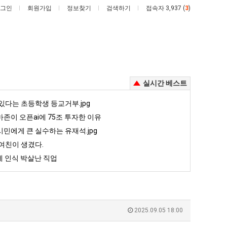
그인
회원가입
정보찾기
검색하기
접속자 3,937 (
3
)
실시간 베스트
요
여
있다는 초등학생 등교거부.jpg
새
러
존이 오픈ai에 75조 투자한 이유
치
분
민에게 큰 실수하는 유재석.jpg
고
13
여친이 생겼다.
째 40도 넘겨…‘최고기온 42도 가능성도’
요새 치고 올라오는 봉화군 SNS
여러분 13살짜리가 복싱 좀 배웠다고 깝치는데 어떻게 할까요?
올
살
 인식 박살난 직업
라
짜
5
퇴사했다!!!!
08.05
08.05
오
리
 근황
서울 토박이 안재현 "왜 서울로 독립해?"
08.05
08.05
는
가
다.
양산 기온 닷새째 40도 넘겨…‘최고기온 42도 가능성도’
08.05
08.05
봉
복
혼남;;
이번에 아마존이 오픈ai에 75조 투자한 이유
08.05
08.05
2025.09.05 18:00
화
싱
할까요?
백종원이 알려주는 가장 최악의 창업과정 .JPG
08.05
08.05