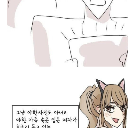
스타벅스 교환권 ·
AD
안내
금액권 매입 안내