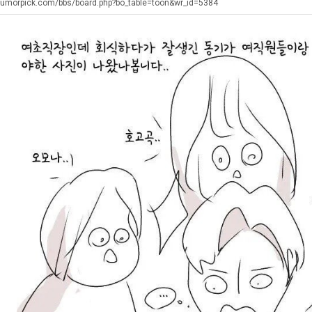
에
생
겨…
humorpick.com/bbs/board.php?bo_table=toon&wr_id=5384
75
등
고
조
교
기
. …
재밌네요 축구중계 생각할 때 도움 되는 팁이 많네요. 그리고 해외축구 경기 볼 때 정식 스트리밍 서비스 이용…
너무 슬프당...
08.05
08.04
투
거
온
에도 여기 …
좋네요 축구무료중계 사이트 중에 여기가 최고예요. 참고로 축구무료중계도 합법적인 곳에서 봐야 마음 편해요. …
ㅠ
08.05
08.04
자
부.jpg
42
요. 앞으로…
재밌네요 요즘 스포츠중계 볼 때마다 이 사이트 먼저 들어와요. 그래도 축구무료중계도 합법적인 곳에서 봐야 마…
존온나 비호감 퉤
08.05
08.04
한
도
해요. 주변…
좋네요 epl중계 일정 확인할 때 유용해요. 그런데 무료스포츠중계 정보 확인할 때 출처 꼭 체크해요. 계속 …
08.05
08.04
이
가
해요. 주변…
공유해요 요즘 스포츠중계 볼 때마다 이 사이트 먼저 들어와요. 그런데 축구무료중계도 합법적인 곳에서 봐야 마…
08.05
08.04
유
능
이용해요.…
공유해요 무료중계 찾을 때 여기가 제일 편해요. 참고로 무료스포츠중계 정보 확인할 때 출처 꼭 체크해요. 북…
08.05
08.04
성
 다…
좋네요 무료중계 찾을 때 여기가 제일 편해요. 그치만 축구무료중계도 합법적인 곳에서 봐야 마음 편해요. 앞으…
08.04
08.04
도’
 곳만 이용…
공유해요 epl중계 일정 확인할 때 유용해요. 그런데 epl중계 볼 때 공식 중계 채널 먼저 찾아봐요. 다음…
08.04
08.04
이용해요. …
잘봤어요 epl중계 일정 확인할 때 유용해요. 그래서 해외축구중계도 정식 서비스로 봐야 안전해요. 북마크 해…
08.04
08.04
요.…
재밌네요 해외축구 경기 일정 한눈에 보기 좋아요. 그나저나 스포츠무료중계 찾을 때 신뢰할 수 있는 곳만 이용…
08.04
08.04
를게…
도움돼요 실시간스포츠 정보 확인하기 좋아요. 그래서 스포츠중계는 합법적인 경로로만 시청하려 해요. 앞으로도 …
08.04
08.04
비스 이용해…
추천해요 해외축구 경기 일정 한눈에 보기 좋아요. 그치만 축구중계 보면서 불법 사이트는 피해요. 덕분에 더 …
08.04
08.04
주변에도 추…
헐 닮았네요...ㅋ
08.04
07.30
전해…
내 알빠가 아닌데 시간내서 가줘야하는 이유가?
08.04
07.26
은 …
옷을 벗어 던지면 된다
08.04
07.21