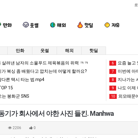
로
만화
웃썰
해외
핫딜
자유
만화
웃썰
해외
핫딜
퇴
이
요
양
 살려낸 남자의 소울푸드 제육볶음의 위력 ㅋㅋ
요즘 늘고 
6
사
번
즘
산
리가 복싱 좀 배웠다고 깝치는데 어떻게 할까요?
이번에 아마
7
했
에
늘
기
남다른 택시 타는 법.mp4
지나가는 시
8
다!!!!
아
고
온
OP 15
나도 이제 
 좀 배웠다고 깝치는데 어떻게 할까요?
퇴사했다!!!!
이번에 아마존이 오픈ai에 75조 투자한 이유
요즘 늘고 있다는 초등학생 등교거부.jpg
9
양산 기온 닷새
마
있
닷
는 봉화군 SNS
외모때문에
10
존
다
새
망해가던 장사를 살려낸 남자의 소울푸드 제육볶음의 위력 ㅋㅋ
세계 담배 시총 TOP 1
08.05
08.05
이
는
째
?"
외모때문에 인식 박살난 직업
드디어 정복했다는 시각장애
08.05
08.05
동기가 회사에서 야한 사진 들킨. Manhwa
오
초
40
도’
요즘 늘고 있다는 초등학생 등교거부.jpg
나도 이제 여친이 생겼
08.05
08.05
픈
등
도
 이유
엄마 요새는 꺄! 를 어떻게 쓰는지 알아?
카톡 프사 때문에 엄마한테 
08.05
08.05
0
2206
0
ai
학
넘
JPG
요새 치고 올라오는 봉화군 SNS
여러분 13살짜리가 복싱 좀 배웠다고 깝치는데 어떻게 
08.05
08.05