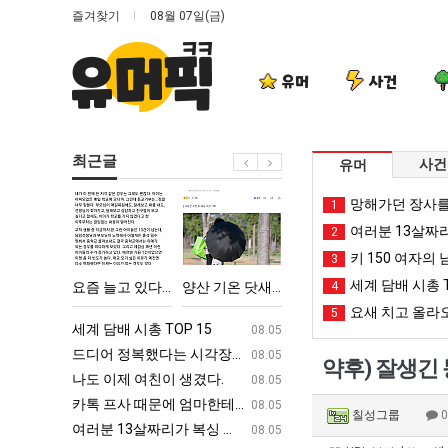
즐겨찾기
08월 07일(금)
유머
사건
최근글
사건
유머
요
양
요
여
망해가던 장사를
1
즘
산
새
러
여러분 13살짜
2
늘
기
치
분
키 150 여자의 
3
고
온
고
13
세계 담배 시총 T
에 75조 투자한 이유
요즘 늘고 있다는 초등학생 등교거부.jpg
양산 기온 닷새째 40도 넘겨…‘최고기온 42도 가능성도’
요새 치고 올라오는 봉화군 SNS
4
여러분 13살짜리가 복싱
있
닷
올
살
요새 치고 올라오
5
다
새
라
짜
ㅋㅋ
세계 담배 시총 TOP 15
퇴사했다!!!!
08.05
08.05
는
째
오
리
업
드디어 정복했다는 시각장애 근황
서울 토박이 안재현 "왜 서울로 독립해
08.05
08.05
약후) 잘생긴 
초
40
는
가
g
나도 이제 여친이 생겼다.
양산 기온 닷새째 40도 넘겨…‘최고기온 42도 가능성
08.05
08.05
등
도
봉
복
카톡 프사 때문에 엄마한테 혼남;;
이번에 아마존이 오픈ai에 75조 투자한
08.05
08.05
칠성그룹
학
넘
화
싱
S
여러분 13살짜리가 복싱 좀 배웠다고 깝치는데 어떻게 할까요?
백종원이 알려주는 가장 최악의 창업과정 .
08.05
08.05